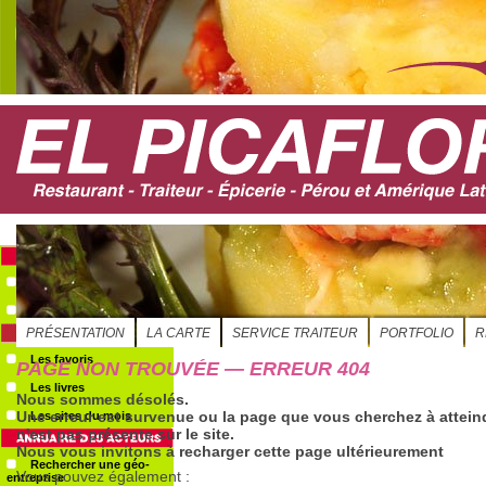
S'ABONNER
Evénements
Le GéoAgenda
Les favoris
Les livres
Les sites du mois
Rechercher une géo-
entreprise