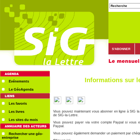
S'ABONNER
Informations sur l
Evénements
Le GéoAgenda
Les favoris
Vous pouvez maintenant vous abonner en ligne à SIG la
Les livres
de SIG-la-Lettre.
Les sites du mois
Vous pouvez payer via votre compte Paypal si vous en
Paypal.
Vous pouvez également demander un paiement par chèqu
Rechercher une géo-
entreprise