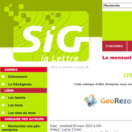
S'ABONNER
>
Offres et demande d’emplois
Of
Evénements
Le GéoAgenda
Cette rubrique d'offre d'emplois vous e
Les favoris
Les livres
Les sites du mois
Date : vendredi 03 mars 2017 à 10h
Rechercher une géo-
Auteur : Lucas Turbet
entreprise