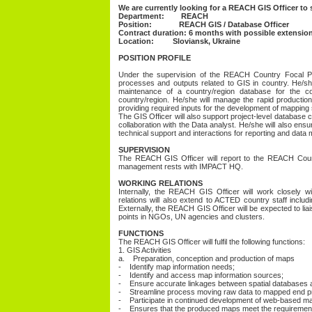
We are currently looking for a REACH GIS Officer to
Department: REACH
Position: REACH GIS / Database Officer
Contract duration: 6 months with possible extensio
Location: Sloviansk, Ukraine
POSITION PROFILE
Under the supervision of the REACH Country Focal Poi
processes and outputs related to GIS in country. He/sh
maintenance of a country/region database for the co
country/region. He/she will manage the rapid production
providing required inputs for the development of mapping 
The GIS Officer will also support project-level databas
collaboration with the Data analyst. He/she will also e
technical support and interactions for reporting and dat
SUPERVISION
The REACH GIS Officer will report to the REACH Co
management rests with IMPACT HQ.
WORKING RELATIONS
Internally, the REACH GIS Officer will work close
relations will also extend to ACTED country staff inc
Externally, the REACH GIS Officer will be expected to liais
points in NGOs, UN agencies and clusters.
FUNCTIONS
The REACH GIS Officer will fulfil the following functions:
1. GIS Activities
a. Preparation, conception and production of maps
- Identify map information needs;
- Identify and access map information sources;
- Ensure accurate linkages between spatial databases
- Streamline process moving raw data to mapped end p
- Participate in continued development of web-based mappi
- Ensures that the produced maps meet the requiremen