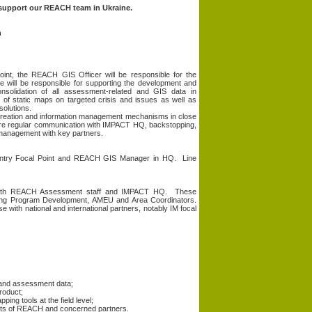
 support our REACH team in Ukraine.
n
nt, the REACH GIS Officer will be responsible for the
e will be responsible for supporting the development and
nsolidation of all assessment-related and GIS data in
 of static maps on targeted crisis and issues as well as
solutions.
e creation and information management mechanisms in close
nsure regular communication with IMPACT HQ, backstopping,
a management with key partners.
untry Focal Point and REACH GIS Manager in HQ. Line
ly with REACH Assessment staff and IMPACT HQ. These
luding Program Development, AMEU and Area Coordinators.
e with national and international partners, notably IM focal
 and assessment data;
roduct;
ng tools at the field level;
ts of REACH and concerned partners.