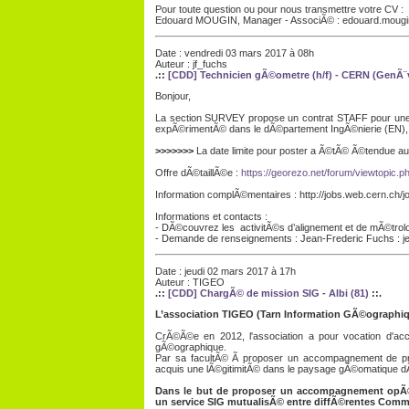
Pour toute question ou pour nous transmettre votre CV :
Edouard MOUGIN, Manager - AssociÃ© :
edouard.mougi
Date : vendredi 03 mars 2017 à 08h
Auteur : jf_fuchs
.::
[CDD] Technicien gÃ©ometre (h/f) - CERN (GenÃ¨v
Bonjour,
La section SURVEY propose un contrat STAFF pour une
expÃ©rimentÃ© dans le dÃ©partement IngÃ©nierie (EN), g
>>>>>>>
La date limite pour poster a Ã©tÃ© Ã©tendue a
Offre dÃ©taillÃ©e :
https://georezo.net/forum/viewtopic.
Information complÃ©mentaires : http://jobs.web.cern.ch/
Informations et contacts :
- DÃ©couvrez les activitÃ©s d’alignement et de mÃ©tro
- Demande de renseignements : Jean-Frederic Fuchs : je
Date : jeudi 02 mars 2017 à 17h
Auteur : TIGEO
.::
[CDD] ChargÃ© de mission SIG - Albi (81)
::.
L’association TIGEO (Tarn Information GÃ©ographiq
CrÃ©Ã©e en 2012, l'association a pour vocation d'acco
gÃ©ographique.
Par sa facultÃ© Ã proposer un accompagnement de prox
acquis une lÃ©gitimitÃ© dans le paysage gÃ©omatique d
Dans le but de proposer un accompagnement opÃ©ra
un service SIG mutualisÃ© entre diffÃ©rentes C