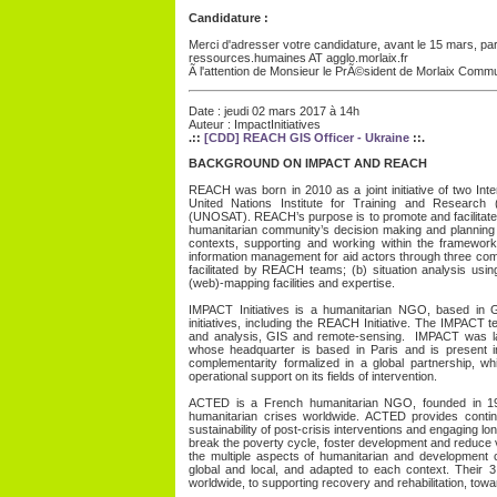
Candidature :
Merci d'adresser votre candidature, avant le 15 mars, par
ressources.humaines AT agglo.morlaix.fr
Ã l'attention de Monsieur le PrÃ©sident de Morlaix Com
Date : jeudi 02 mars 2017 à 14h
Auteur : ImpactInitiatives
.::
[CDD] REACH GIS Officer - Ukraine
::.
BACKGROUND ON IMPACT AND REACH
REACH was born in 2010 as a joint initiative of two In
United Nations Institute for Training and Research 
(UNOSAT). REACH’s purpose is to promote and facilitate 
humanitarian community’s decision making and planning
contexts, supporting and working within the framework
information management for aid actors through three co
facilitated by REACH teams; (b) situation analysis using
(web)-mapping facilities and expertise.
IMPACT Initiatives is a humanitarian NGO, based in 
initiatives, including the REACH Initiative. The IMPACT 
and analysis, GIS and remote-sensing. IMPACT was lau
whose headquarter is based in Paris and is present in
complementarity formalized in a global partnership, w
operational support on its fields of intervention.
ACTED is a French humanitarian NGO, founded in 1993
humanitarian crises worldwide. ACTED provides contin
sustainability of post-crisis interventions and engaging lo
break the poverty cycle, foster development and reduce vu
the multiple aspects of humanitarian and development c
global and local, and adapted to each context. Their 3
worldwide, to supporting recovery and rehabilitation, tow