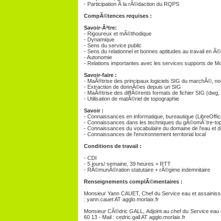
- Participation Ã la rÃ©daction du RQPS
CompÃ©tences requises :
Savoir-Ãªtre:
- Rigoureux et mÃ©thodique
- Dynamique
- Sens du service public
- Sens du relationnel et bonnes aptitudes au travail en Ã
- Autonomie
- Relations importantes avec les services supports de M
Savoir-faire :
- MaÃ®trise des principaux logiciels SIG du marchÃ©, 
- Extraction de donnÃ©es depuis un SIG
- MaÃ®trise des diffÃ©rents formats de fichier SIG (dwg, s
- Utilisation de matÃ©riel de topographie
Savoir :
- Connaissances en informatique, bureautique (LibreOffice
- Connaissances dans les techniques du gÃ©omÃ¨tre-topog
- Connaissances du vocabulaire du domaine de l'eau et d
- Connaissances de l'environnement territorial local
Conditions de travail :
- CDI
- 5 jours/ semaine, 39 heures + RTT
- RÃ©munÃ©ration statutaire + rÃ©gime indemnitaire
Renseignements complÃ©mentaires :
Monsieur Yann CAUET, Chef du Service eau et assainisse
: yann.cauet AT agglo.morlaix.fr
Monsieur CÃ©dric GALL, Adjoint au chef du Service eau 
60 13 - Mail : cedric.gall AT agglo.morlaix.fr