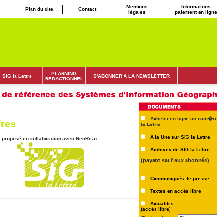
Mentions
Informations
Plan du site
Contact
légales
paiement en ligne
PLANNING
SIG la Lettre
S'ABONNER A LA NEWSLETTER
REDACTIONNEL
Acheter en ligne un num�ro
fres
la Lettre
A la Une sur SIG la Lettre
st proposé en collaboration avec GeoRezo
Archives de SIG la Lettre
(payant sauf aux abonnés)
Communiqués de presse
Textes en accès libre
Actualités
(accès libre)