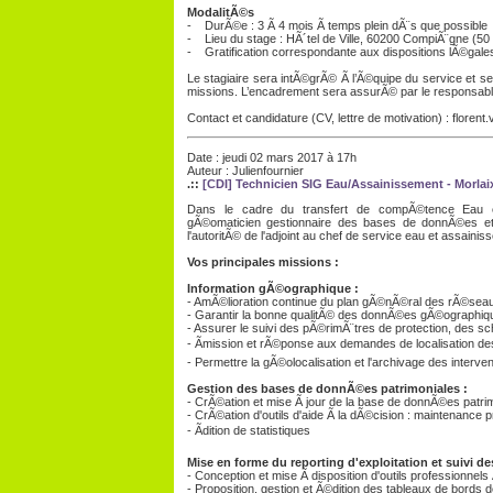
ModalitÃ©s
- DurÃ©e : 3 Ã 4 mois Ã temps plein dÃ¨s que possible
- Lieu du stage : HÃ´tel de Ville, 60200 CompiÃ¨gne (50
- Gratification correspondante aux dispositions lÃ©gale
Le stagiaire sera intÃ©grÃ© Ã l’Ã©quipe du service et 
missions. L’encadrement sera assurÃ© par le responsabl
Contact et candidature (CV, lettre de motivation) : floren
Date : jeudi 02 mars 2017 à 17h
Auteur : Julienfournier
.::
[CDI] Technicien SIG Eau/Assainissement - Morlaix
Dans le cadre du transfert de compÃ©tence Eau e
gÃ©omaticien gestionnaire des bases de donnÃ©es et 
l'autoritÃ© de l'adjoint au chef de service eau et assainis
Vos principales missions :
Information gÃ©ographique :
- AmÃ©lioration continue du plan gÃ©nÃ©ral des rÃ©seau
- Garantir la bonne qualitÃ© des donnÃ©es gÃ©ographique
- Assurer le suivi des pÃ©rimÃ¨tres de protection, des 
- Ãmission et rÃ©ponse aux demandes de localisation 
- Permettre la gÃ©olocalisation et l'archivage des interve
Gestion des bases de donnÃ©es patrimoniales :
- CrÃ©ation et mise Ã jour de la base de donnÃ©es patrim
- CrÃ©ation d'outils d'aide Ã la dÃ©cision : maintenanc
- Ãdition de statistiques
Mise en forme du reporting d'exploitation et suivi de
- Conception et mise Ã disposition d'outils professionnel
- Proposition, gestion et Ã©dition des tableaux de bords de 