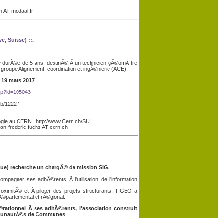
n AT modaal.fr
e, Suisse)
::.
 durÃ©e de 5 ans, destinÃ© Ã un technicien gÃ©omÃ¨tre
roupe Alignement, coordination et ingÃ©nierie (ACE)
u
19 mars 2017
php?id=105043
job/12227
logie au CERN : http://www.Cern.ch/SU
an-frederic.fuchs AT cern.ch
ue) recherche un chargÃ© de mission SIG.
mpagner ses adhÃ©rents Ã l'utilisation de l'information
imitÃ© et Ã piloter des projets structurants, TIGEO a
Ã©partemental et rÃ©gional.
tionnel Ã ses adhÃ©rents, l'association construit
ommunautÃ©s de Communes
.