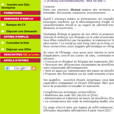
.::
[STAGE] GÃ©omaticien(ne) - RhÃ´ne (69)
::.
Inscrire une Géo-
Contexte
:
Entreprise
Dans ses missions,
Modaal
analyse des territoires 
immobilier, Ã©conomie, urbanisme, environnement, …
AuprÃ¨s d’acteurs publics et d’entreprises, les charg
innovantes basÃ©es sur le dÃ©veloppement d’outils d’a
Banque de CV
caractÃ©risation fonciÃ¨re au regard de pÃ©rimÃ¨tres d
distances et isochrones, …
Déposer une Demande
Souhaitant Ã©largir la gamme de ses offres et proposer
cherche Ã renforcer son Ã©quipe sur le volet structur
Vous Ãªtes motivÃ©(e) par l’acquisition, le traitement et 
Consulter la liste
ultra-marins ? Le travail au sein d’une start-up en forte 
Nous recherchons un(e) stagiaire gÃ©omatique en rÃ©gion 
Déposer une Offre
Au cœur de l’Ã©quipe, vous aurez pour mission la recher
d’applications concrÃ¨tes (cartes de sites, contributio
missions
:
• Concevoir et rÃ©aliser en Ã©quipe des traitements SIG
• Structurer des dÃ©marches d’exploitation de donnÃ©es 
notre responsable dÃ©veloppement
• Venir en appui sur l’administration des bases de donnÃ©es
• Proposer des Ã©volutions sur les outils existants et 
Vos qualitÃ©s
: ouvert(e) d’esprit, dynamique, vous fa
capacitÃ©s d’adaptation et d’esprit d’Ã©quipe. Bien q
force de proposition et travailler en autonomie.
CompÃ©tences techniques recherchÃ©es
:
• MaÃ®trise des outils SIG (ArcGis et QGis)
• Administration et traitement de bases de donnÃ©es (E
• La connaissance des outils de webmapping (leaflet, um
Ce stage s’inscrit dans une logique de prÃ©-embauche,
d’Ã©tudes disponibles idÃ©alement Ã partir d’avril 2017.