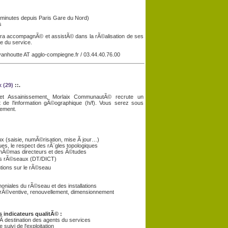
 minutes depuis Paris Gare du Nord)
s
sera accompagnÃ© et assistÃ© dans la rÃ©alisation de ses
e du service.
t.vanhoutte AT agglo-compiegne.fr / 03.44.40.76.00
 (29)
::.
t Assainissement, Morlaix CommunautÃ© recrute un
de l'information gÃ©ographique (h/f). Vous serez sous
sement.
x (saisie, numÃ©risation, mise Ã jour…)
s, le respect des rÃ¨gles topologiques
schÃ©mas directeurs et des Ã©tudes
des rÃ©seaux (DT/DICT)
ntions sur le rÃ©seau
oniales du rÃ©seau et des installations
e prÃ©ventive, renouvellement, dimensionnement
s indicateurs qualitÃ© :
s Ã destination des agents du services
suivi de l'exploitation