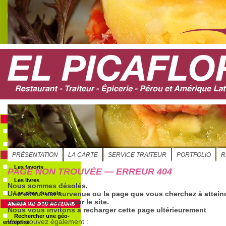
S'ABONNER
Evénements
Le GéoAgenda
Les favoris
Les livres
Les sites du mois
Rechercher une géo-
entreprise