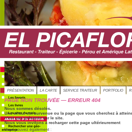
S'ABONNER
Evénements
Le GéoAgenda
Les favoris
Les livres
Les sites du mois
Rechercher une géo-
entreprise