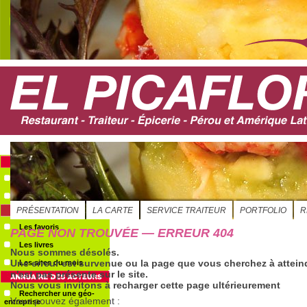
S'ABONNER
Evénements
Le GéoAgenda
Les favoris
Les livres
Les sites du mois
Rechercher une géo-
entreprise