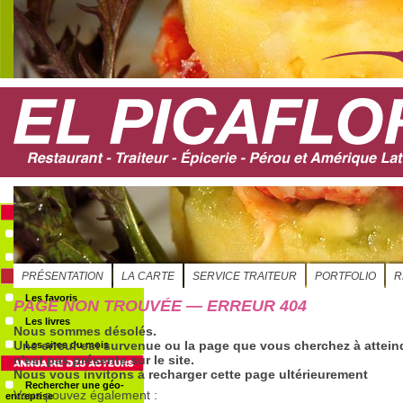
S'ABONNER
Evénements
Le GéoAgenda
Les favoris
Les livres
Les sites du mois
Rechercher une géo-
entreprise