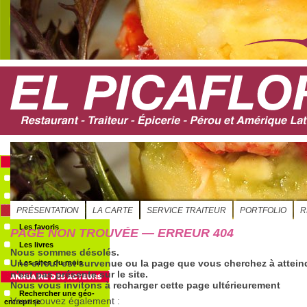
S'ABONNER
Evénements
Le GéoAgenda
Les favoris
Les livres
Les sites du mois
Rechercher une géo-
entreprise