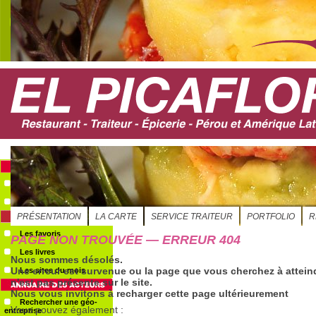
S'ABONNER
Evénements
Le GéoAgenda
Les favoris
Les livres
Les sites du mois
Rechercher une géo-
entreprise