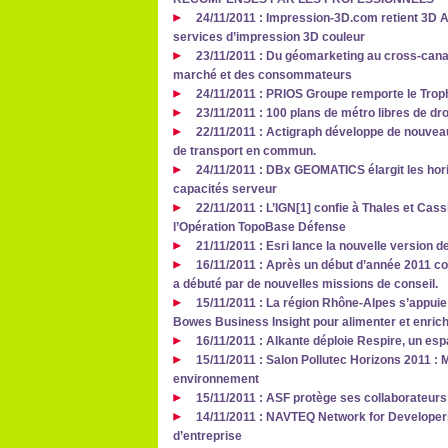
24/11/2011 : Impression-3D.com retient 3D A
services d’impression 3D couleur
23/11/2011 : Du géomarketing au cross-canal
marché et des consommateurs
24/11/2011 : PRIOS Groupe remporte le Trop
23/11/2011 : 100 plans de métro libres de dr
22/11/2011 : Actigraph développe de nouveau
de transport en commun.
24/11/2011 : DBx GEOMATICS élargit les hori
capacités serveur
22/11/2011 : L’IGN[1] confie à Thales et Cas
l’Opération TopoBase Défense
21/11/2011 : Esri lance la nouvelle version d
16/11/2011 : Après un début d’année 2011 co
a débuté par de nouvelles missions de conseil.
15/11/2011 : La région Rhône-Alpes s’appuie
Bowes Business Insight pour alimenter et enrich
16/11/2011 : Alkante déploie Respire, un es
15/11/2011 : Salon Pollutec Horizons 2011 : M
environnement
15/11/2011 : ASF protège ses collaborateur
14/11/2011 : NAVTEQ Network for Developers
d’entreprise