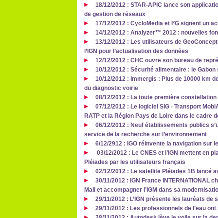
18/12/2012 : STAR-APIC lance son application
de gestion de réseaux
17/12/2012 : CycloMedia et I²G signent un ac
14/12/2012 : Analyzer™ 2012 : nouvelles fo
13/12/2012 : Les utilisateurs de GeoConcept 
l’IGN pour l’actualisation des données
12/12/2012 : CHC ouvre son bureau de repr
10/12/2012 : Sécurité alimentaire : le Gabon
10/12/2012 : Immergis : Plus de 10000 km de
du diagnostic voirie
08/12/2012 : La toute première constellation
07/12/2012 : Le logiciel SIG - Transport Mobi
RATP et la Région Pays de Loire dans le cadre 
06/12/2012 : Neuf établissements publics s’u
service de la recherche sur l’environnement
6/12/2912 : IGO réinvente la navigation sur l
03/12/2012 : Le CNES et l’IGN mettent en pla
Pléiades par les utilisateurs français
02/12/2012 : Le satellite Pléiades 1B lancé 
30/11/2012 : IGN France INTERNATIONAL cho
Mali et accompagner l’IGM dans sa modernisati
29/11/2012 : L’IGN présente les lauréats de
29/11/2012 : Les professionnels de l’eau ont 
28/11/2012 : Autodesk lève le voile sur la de