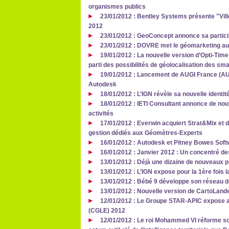
organismes publics
23/01/2012 : Bentley Systems présente "Vill
2012
23/01/2012 : GeoConcept annonce sa partici
23/01/2012 : DOVRE met le géomarketing au
19/01/2012 : La nouvelle version d’Opti-Ti
parti des possibilités de géolocalisation des sm
19/01/2012 : Lancement de AUGI France (AUGI
Autodesk
18/01/2012 : L’IGN révèle sa nouvelle identité
18/01/2012 : IETI Consultant annonce de no
activités
17/01/2012 : Everwin acquiert Strat&Mix et d
gestion dédiés aux Géomètres-Experts
16/01/2012 : Autodesk et Pitney Bowes Softw
16/01/2012 : Janvier 2012 : Un concentré de
13/01/2012 : Déjà une dizaine de nouveaux p
13/01/2012 : L’IGN expose pour la 1ère fois l
13/01/2012 : Bébé 9 développe son réseau 
13/01/2012 : Nouvelle version de CartoLand
12/01/2012 : Le Groupe STAR-APIC expose a
(CGLE) 2012
12/01/2012 : Le roi Mohammed VI réforme son