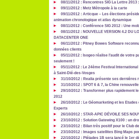
08/11/2012 : Rencontres SIG La Lettre 2013
09/11/2012 : Metz Métropole à la carte
09/11/2012 : Articque – Les élections présid
animation chronologique et atlas dynamique
08/11/2012 : Conférence SIG 2012 : Une mobil
08/11/2012 : NOUVELLE VERSION 4.2 DU 
DATACENTER ONE
06/11/2012 : Pitney Bowes Software reconnu 
données clients
05/11/2012 : Isogeo réalise l’audit de votre 
seulement !
05/11/2012 : Le 24ème Festival Internationa
à Saint-Dié-des-Vosges
31/10/2012 : Realia présente ses dernières 
31/10/2012 : SPOT 6 & 7, la Chine renouvell
29/10/2012 : Transformer plus rapidement 
2012
26/10/2012 : Le Géomarketing et les Etudes 
Experts
26/10/2012 : STAR-APIC DÉVOILE SES NO
23/10/2012 : Solution Gatewing X100 : un dr
23/10/2012 : Bilan très positif pour le Clu
23/10/2012 : Images satellites Bing Maps p
22/10/2012 : Pléiades 1B sera lancé le 1er