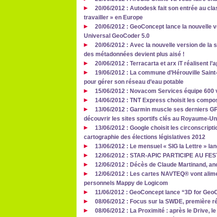
20/06/2012 : Autodesk fait son entrée au cla
travailler » en Europe
20/06/2012 : GeoConcept lance la nouvelle 
Universal GeoCoder 5.0
20/06/2012 : Avec la nouvelle version de la s
des métadonnées devient plus aisé !
20/06/2012 : Terracarta et arx iT réalisent l
19/06/2012 : La commune d’Hérouville Saint-
pour gérer son réseau d’eau potable
15/06/2012 : Novacom Services équipe 600
14/06/2012 : TNT Express choisit les comp
13/06/2012 : Garmin muscle ses derniers G
découvrir les sites sportifs clés au Royaume-Un
13/06/2012 : Google choisit les circonscript
cartographie des élections législatives 2012
13/06/2012 : Le mensuel « SIG la Lettre » lan
12/06/2012 : STAR-APIC PARTICIPE AU F
12/06/2012 : Décès de Claude Martinand, anc
12/06/2012 : Les cartes NAVTEQ® vont alim
personnels Mappy de Logicom
11/06/2012 : GeoConcept lance “3D for Geo
08/06/2012 : Focus sur la SWDE, première r
08/06/2012 : La Proximité : après le Drive, le