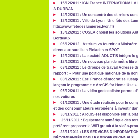
15/12/2011 : IGN France INTERNATIONAL 
A DURBAN
14/12/2011 : Un concentré des derniers con
12/12/2011 : Ville de Lyon : Une fête des Lu
http://www.fetedeslumieres.lyon.fr/
13/12/2011 : COSEA choisit les solutions Aut
Bordeaux
06/12/2012 : Astrium va fournir au Ministèr
direct aux satellites Pléiades et SPOT
12/12/2011 : La société ADUCTIS intègre 
12/12/2011 : Un nouveau plan de métro libre 
08/12/2011 : Le Groupe de travail Adresse d
rapport : « Pour une politique nationale de la do
08/12/2011 : Esri France démocratise l’usa
lançant le programme « ArcGIS for Home Use »
05/12/2011 : La vidéo géolocalisée permet d’i
nos voitures
01/12/2011 : Une étude réalisée pour le com
et des consommateurs européens à investir dan
30/11/2011 : ArcGIS est disponible sur la pl
25/11/2011 : Equipement numérique des terri
préfèrent proposer le WiFi gratuit à la vidéo-prot
23/11/2011 : LES SERVICES D’INFORMATI
RÉCOMPENSÉS PAR LES PROFESSIONNELS