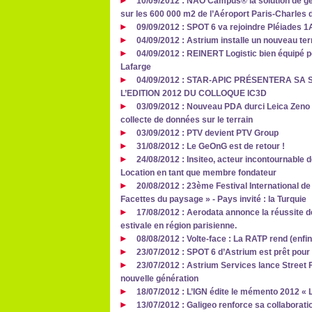
10/09/2012 : NAO Campus® la solution de géo
sur les 600 000 m2 de l’Aéroport Paris-Charles 
09/09/2012 : SPOT 6 va rejoindre Pléiades 1A
04/09/2012 : Astrium installe un nouveau te
04/09/2012 : REINERT Logistic bien équipé po
Lafarge
04/09/2012 : STAR-APIC PRÉSENTERA SA 
L’EDITION 2012 DU COLLOQUE IC3D
03/09/2012 : Nouveau PDA durci Leica Zeno 
collecte de données sur le terrain
03/09/2012 : PTV devient PTV Group
31/08/2012 : Le GeOnG est de retour !
24/08/2012 : Insiteo, acteur incontournable de 
Location en tant que membre fondateur
20/08/2012 : 23ème Festival International d
Facettes du paysage » - Pays invité : la Turquie
17/08/2012 : Aerodata annonce la réussite 
estivale en région parisienne.
08/08/2012 : Volte-face : La RATP rend (enfi
23/07/2012 : SPOT 6 d’Astrium est prêt pou
23/07/2012 : Astrium Services lance Street 
nouvelle génération
18/07/2012 : L’IGN édite le mémento 2012 « La
13/07/2012 : Galigeo renforce sa collaborati