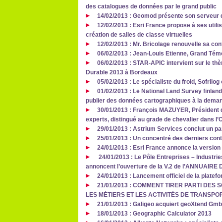
des catalogues de données par le grand public
14/02/2013 : Geomod présente son serveur 
12/02/2013 : Esri France propose à ses utili
création de salles de classe virtuelles
12/02/2013 : Mr. Bricolage renouvelle sa co
06/02/2013 : Jean-Louis Etienne, Grand Tém
06/02/2013 : STAR-APIC intervient sur le th
Durable 2013 à Bordeaux
05/02/2013 : Le spécialiste du froid, Sofril
01/02/2013 : Le National Land Survey finlan
publier des données cartographiques à la deman
30/01/2013 : François MAZUYER, Président d
experts, distingué au grade de chevalier dans l’
29/01/2013 : Astrium Services conclut un pa
25/01/2013 : Un concentré des derniers cont
24/01/2013 : Esri France annonce la version
24/01/2013 : Le Pôle Entreprises – Industrie
annoncent l’ouverture de la V.2 de l’ANNUAI
24/01/2013 : Lancement officiel de la plate
21/01/2013 : COMMENT TIRER PARTI DE
LES MÉTIERS ET LES ACTIVITÉS DE TRANSPO
21/01/2013 : Galigeo acquiert geoXtend Gm
18/01/2013 : Geographic Calculator 2013