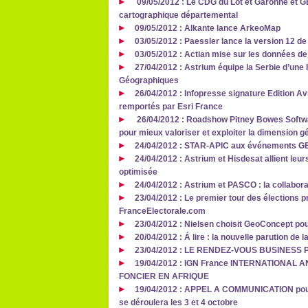
09/05/2012 : Le CDG du Lot et Garonne et G
cartographique départemental
09/05/2012 : Alkante lance ArkeoMap
03/05/2012 : Paessler lance la version 12 
03/05/2012 : Actian mise sur les données de
27/04/2012 : Astrium équipe la Serbie d’une
Géographiques
26/04/2012 : Infopresse signature Edition Av
remportés par Esri France
26/04/2012 : Roadshow Pitney Bowes Softwar
pour mieux valoriser et exploiter la dimension
24/04/2012 : STAR-APIC aux événements 
24/04/2012 : Astrium et Hisdesat allient leur
optimisée
24/04/2012 : Astrium et PASCO : la collabora
23/04/2012 : Le premier tour des élections pr
FranceElectorale.com
23/04/2012 : Nielsen choisit GeoConcept pou
20/04/2012 : Á lire : la nouvelle parution d
23/04/2012 : LE RENDEZ‐VOUS BUSINES
19/04/2012 : IGN France INTERNATIONAL
FONCIER EN AFRIQUE
19/04/2012 : APPEL A COMMUNICATION pour 
se déroulera les 3 et 4 octobre