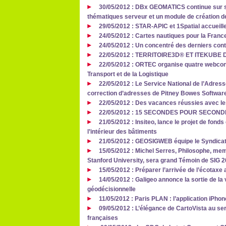
30/05/2012 : DBx GEOMATICS continue sur s
thématiques serveur et un module de création de
29/05/2012 : STAR-APIC et 1Spatial accueill
24/05/2012 : Cartes nautiques pour la Franc
24/05/2012 : Un concentré des derniers con
22/05/2012 : TERRITOIRE3D® ET ITEKUB
22/05/2012 : ORTEC organise quatre webcon
Transport et de la Logistique
22/05/2012 : Le Service National de l’Adres
correction d’adresses de Pitney Bowes Softwar
22/05/2012 : Des vacances réussies avec le
22/05/2012 : 15 SECONDES POUR SECOND
21/05/2012 : Insiteo, lance le projet de fond
l’intérieur des bâtiments
21/05/2012 : GEOSIGWEB équipe le Syndicat
15/05/2012 : Michel Serres, Philosophe, me
Stanford University, sera grand Témoin de SIG 
15/05/2012 : Préparer l’arrivée de l’écotax
14/05/2012 : Galigeo annonce la sortie de la 
géodécisionnelle
11/05/2012 : Paris PLAN : l’application iPhon
09/05/2012 : L’élégance de CartoVista au ser
françaises