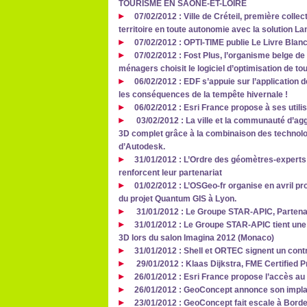
TOURISME EN SAÔNE-ET-LOIRE
07/02/2012 : Ville de Créteil, première colle
territoire en toute autonomie avec la solution 
07/02/2012 : OPTI-TIME publie Le Livre Blanc
07/02/2012 : Fost Plus, l’organisme belge de
ménagers choisit le logiciel d’optimisation de
06/02/2012 : EDF s’appuie sur l’application d
les conséquences de la tempête hivernale !
06/02/2012 : Esri France propose à ses utili
03/02/2012 : La ville et la communauté d’ag
3D complet grâce à la combinaison des technolog
d’Autodesk.
31/01/2012 : L’Ordre des géomètres-experts
renforcent leur partenariat
01/02/2012 : L’OSGeo-fr organise en avril p
du projet Quantum GIS à Lyon.
31/01/2012 : Le Groupe STAR-APIC, Parten
31/01/2012 : Le Groupe STAR-APIC tient une
3D lors du salon Imagina 2012 (Monaco)
31/01/2012 : Shell et ORTEC signent un cont
29/01/2012 : Klaas Dijkstra, FME Certified P
26/01/2012 : Esri France propose l’accès au 
26/01/2012 : GeoConcept annonce son impla
23/01/2012 : GeoConcept fait escale à Bord