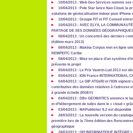
10/04/2013 : Web Geo Services nomme ses 
10/04/2013 : Pole Star lance Nao Cloud, la 
solutions de géolocalisation indoor pour iPhone 
10/04/2013 : Groupe FIT et FIT Conseil entren
10/04/2013 : AVEC ELYX, LA COMMUNAUT
PARTAGE DE SES DONNÉES GÉOGRAPHIQUE
08/04/2013 : Un concentré des derniers cont
(édition mars 2013)
08/04/2013 : Makina Corpus met en ligne une
REMPEITC Caribe
08/04/2013 : Mise en place d’un système d’i
présente le projet
05/04/2013 : Le Prix Vautrin-Lud 2013 est d
05/04/2013 : IGN France INTERNATIONAL
04/04/2013 : Le GIP ATGeRI et l’IGN signent 
contributive des données relatives à l’adresse et
à grande échelle (RGE®)
04/04/2013 : DBx GEOMATICS annonce le lan
et d’hébergement de tuiles dans le « cloud » grâ
03/04/2013 : MAPublisher 9.2 est disponible
28/03/2013 : La nouvelle version du catalog
première lors de la 7ème édition des Rencontre
géographique
28/03/2013 : GFI INFORMATIQUE INTÈGRE