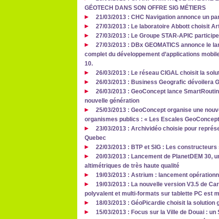
GÉOTECH DANS SON OFFRE SIG MÉTIERS
21/03/2013 : CHC Navigation annonce un part
27/03/2013 : Le laboratoire Abbott choisit A
27/03/2013 : Le Groupe STAR-APIC participe
27/03/2013 : DBx GEOMATICS annonce le lanc
complet du développement d’applications mobile
10.
26/03/2013 : Le réseau CIGAL choisit la sol
26/03/2013 : Business Geografic dévoilera 
26/03/2013 : GeoConcept lance SmartRouting 
nouvelle génération
25/03/2013 : GeoConcept organise une nouvel
organismes publics : « Les Escales GeoConcept
23/03/2013 : Archividéo choisie pour représe
Quebec
22/03/2013 : BTP et SIG : Les constructeurs s
20/03/2013 : Lancement de PlanetDEM 30, u
altimétriques de très haute qualité
19/03/2013 : Astrium : lancement opérationn
19/03/2013 : La nouvelle version V3.5 de Car
polyvalent et multi-formats sur tablette PC est 
18/03/2013 : GéoPicardie choisit la solution
15/03/2013 : Focus sur la Ville de Douai : un 