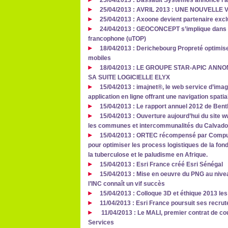
25/04/2013 : Dassault Systèmes annonce l’a
25/04/2013 : AVRIL 2013 : UNE NOUVELLE
25/04/2013 : Axoone devient partenaire exc
24/04/2013 : GEOCONCEPT s’implique dans la
francophone (uTOP)
18/04/2013 : Derichebourg Propreté optimise
mobiles
18/04/2013 : LE GROUPE STAR-APIC ANN
SA SUITE LOGICIELLE ELYX
15/04/2013 : imajnet®, le web service d’image
application en ligne offrant une navigation spati
15/04/2013 : Le rapport annuel 2012 de Bent
15/04/2013 : Ouverture aujourd’hui du site w
les communes et intercommunalités du Calvad
15/04/2013 : ORTEC récompensé par Compute
pour optimiser les process logistiques de la fond
la tuberculose et le paludisme en Afrique.
15/04/2013 : Esri France créé Esri Sénégal
15/04/2013 : Mise en oeuvre du PNG au nivea
l’INC connaît un vif succès
15/04/2013 : Colloque 3D et éthique 2013 les
11/04/2013 : Esri France poursuit ses recr
11/04/2013 : Le MALI, premier contrat de co
Services