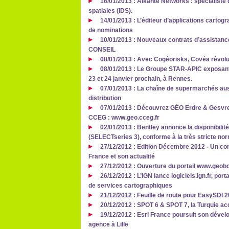
16/01/2013 : Alkante Networks : spécialiste
spatiales (IDS).
14/01/2013 : L’éditeur d’applications cart
de nominations
10/01/2013 : Nouveaux contrats d’assistan
CONSEIL
08/01/2013 : Avec Cogéorisks, Covéa révolut
08/01/2013 : Le Groupe STAR-APIC exposant 
23 et 24 janvier prochain, à Rennes.
07/01/2013 : La chaîne de supermarchés aus
distribution
07/01/2013 : Découvrez GÉO Erdre & Gesvres,
CCEG : www.geo.cceg.fr
02/01/2013 : Bentley annonce la disponibilité
(SELECTseries 3), conforme à la très stricte no
27/12/2012 : Edition Décembre 2012 - Un co
France et son actualité
27/12/2012 : Ouverture du portail www.geob
26/12/2012 : L’IGN lance logiciels.ign.fr, por
de services cartographiques
21/12/2012 : Feuille de route pour EasySDI 
20/12/2012 : SPOT 6 & SPOT 7, la Turquie ac
19/12/2012 : Esri France poursuit son dével
agence à Lille