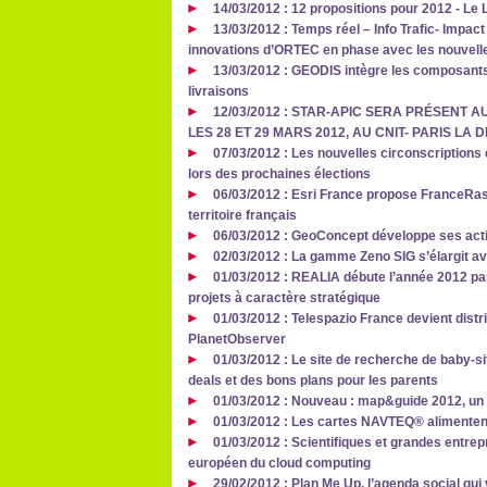
14/03/2012 : 12 propositions pour 2012 - Le
13/03/2012 : Temps réel – Info Trafic- Impac
innovations d’ORTEC en phase avec les nouvelle
13/03/2012 : GEODIS intègre les composants
livraisons
12/03/2012 : STAR-APIC SERA PRÉSENT
LES 28 ET 29 MARS 2012, AU CNIT- PARIS LA
07/03/2012 : Les nouvelles circonscription
lors des prochaines élections
06/03/2012 : Esri France propose FranceRas
territoire français
06/03/2012 : GeoConcept développe ses act
02/03/2012 : La gamme Zeno SIG s’élargit ave
01/03/2012 : REALIA débute l’année 2012 pa
projets à caractère stratégique
01/03/2012 : Telespazio France devient dist
PlanetObserver
01/03/2012 : Le site de recherche de baby-s
deals et des bons plans pour les parents
01/03/2012 : Nouveau : map&guide 2012, un l
01/03/2012 : Les cartes NAVTEQ® alimentent
01/03/2012 : Scientifiques et grandes entre
européen du cloud computing
29/02/2012 : Plan Me Up, l’agenda social qu