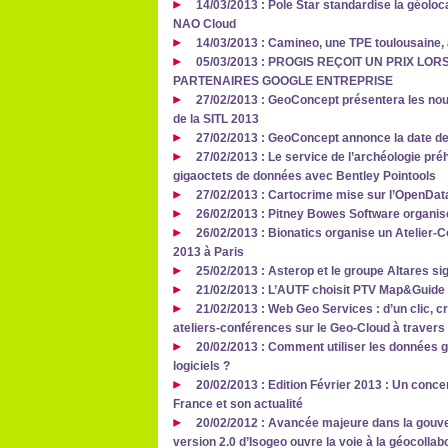
14/03/2013 : Pole Star standardise la géoloca
NAO Cloud
14/03/2013 : Camineo, une TPE toulousaine,
05/03/2013 : PROGIS REÇOIT UN PRIX L
PARTENAIRES GOOGLE ENTREPRISE
27/02/2013 : GeoConcept présentera les no
de la SITL 2013
27/02/2013 : GeoConcept annonce la date 
27/02/2013 : Le service de l’archéologie pré
gigaoctets de données avec Bentley Pointools
27/02/2013 : Cartocrime mise sur l’OpenData
26/02/2013 : Pitney Bowes Software organi
26/02/2013 : Bionatics organise un Atelier
2013 à Paris
25/02/2013 : Asterop et le groupe Altares si
21/02/2013 : L’AUTF choisit PTV Map&Guide 
21/02/2013 : Web Geo Services : d’un clic, cr
ateliers-conférences sur le Geo-Cloud à travers
20/02/2013 : Comment utiliser les données 
logiciels ?
20/02/2013 : Edition Février 2013 : Un conc
France et son actualité
20/02/2012 : Avancée majeure dans la gouve
version 2.0 d’Isogeo ouvre la voie à la géocollab