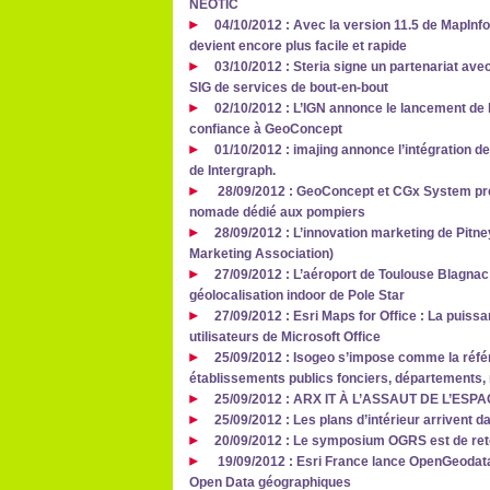
NEOTIC
04/10/2012 : Avec la version 11.5 de MapInfo
devient encore plus facile et rapide
03/10/2012 : Steria signe un partenariat avec
SIG de services de bout-en-bout
02/10/2012 : L’IGN annonce le lancement de l
confiance à GeoConcept
01/10/2012 : imajing annonce l’intégration 
de Intergraph.
28/09/2012 : GeoConcept et CGx System prés
nomade dédié aux pompiers
28/09/2012 : L’innovation marketing de Pit
Marketing Association)
27/09/2012 : L’aéroport de Toulouse Blagna
géolocalisation indoor de Pole Star
27/09/2012 : Esri Maps for Office : La puiss
utilisateurs de Microsoft Office
25/09/2012 : Isogeo s’impose comme la réfé
établissements publics fonciers, départements, 
25/09/2012 : ARX IT À L’ASSAUT DE L’ES
25/09/2012 : Les plans d’intérieur arrivent
20/09/2012 : Le symposium OGRS est de ret
19/09/2012 : Esri France lance OpenGeodata.
Open Data géographiques