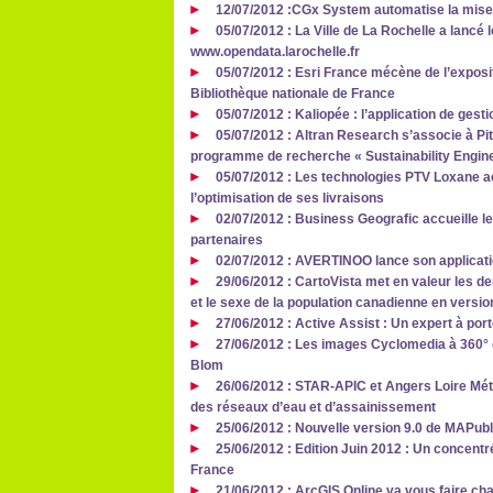
12/07/2012 :CGx System automatise la mise
05/07/2012 : La Ville de La Rochelle a lancé l
www.opendata.larochelle.fr
05/07/2012 : Esri France mécène de l’exposit
Bibliothèque nationale de France
05/07/2012 : Kaliopée : l’application de gest
05/07/2012 : Altran Research s’associe à P
programme de recherche « Sustainability Engi
05/07/2012 : Les technologies PTV Loxane
l’optimisation de ses livraisons
02/07/2012 : Business Geografic accueille l
partenaires
02/07/2012 : AVERTINOO lance son applicati
29/06/2012 : CartoVista met en valeur les d
et le sexe de la population canadienne en versio
27/06/2012 : Active Assist : Un expert à por
27/06/2012 : Les images Cyclomedia à 360° 
Blom
26/06/2012 : STAR-APIC et Angers Loire Mét
des réseaux d’eau et d’assainissement
25/06/2012 : Nouvelle version 9.0 de MAPubl
25/06/2012 : Edition Juin 2012 : Un concent
France
21/06/2012 : ArcGIS Online va vous faire cha