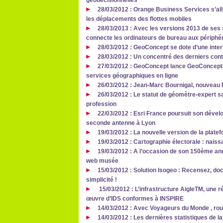
géodécisionnelles
28/03/2012 : Orange Business Services s’al
les déplacements des flottes mobiles
28/03/2013 : Avec les versions 2013 de ses 
connecte les ordinateurs de bureau aux périphér
28/03/2012 : GeoConcept se dote d’une inte
28/03/2012 : Un concentré des derniers con
27/03/2012 : GeoConcept lance GeoConcept 
services géographiques en ligne
26/03/2012 : Jean-Marc Bournigal, nouveau P
26/03/2012 : Le statut de géomètre-expert sa
profession
22/03/2012 : Esri France poursuit son dével
seconde antenne à Lyon
19/03/2012 : La nouvelle version de la plate
19/03/2012 : Cartographie électorale : nais
19/03/2012 : A l’occasion de son 150ème ann
web musée
15/03/2012 : Solution Isogeo : Recensez, d
simplicité !
15/03/2012 : L’infrastructure AigleTM, une 
œuvre d’IDS conformes à INSPIRE
14/03/2012 : Avec Voyageurs du Monde , roule
14/03/2012 : Les dernières statistiques de l