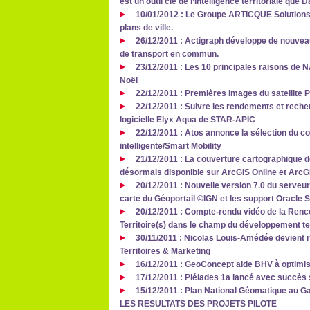
est un outil clé de l’intelligence territoriale que
10/01/2012 : Le Groupe ARTICQUE Solutions
plans de ville.
26/12/2011 : Actigraph développe de nouveau
de transport en commun.
23/12/2011 : Les 10 principales raisons de N
Noël
22/12/2011 : Premières images du satellite 
22/12/2011 : Suivre les rendements et recher
logicielle Elyx Aqua de STAR-APIC
22/12/2011 : Atos annonce la sélection du c
intelligente/Smart Mobility
21/12/2011 : La couverture cartographique 
désormais disponible sur ArcGIS Online et ArcG
20/12/2011 : Nouvelle version 7.0 du serve
carte du Géoportail ©IGN et les support Oracle S
20/12/2011 : Compte-rendu vidéo de la Renco
Territoire(s) dans le champ du développement ter
30/11/2011 : Nicolas Louis-Amédée devient 
Territoires & Marketing
16/12/2011 : GeoConcept aide BHV à optimis
17/12/2011 : Pléiades 1a lancé avec succès 
15/12/2011 : Plan National Géomatique au
LES RESULTATS DES PROJETS PILOTE