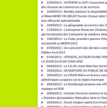
21/05/2013 : ASTEROP et AGT s’associent p
des réseaux de commerces et de services
16/05/2013 : Bentley annonce la disponibil
et WaterGEMS V8i (SELECTseries 4) pour aider le
leur efficacité opérationnelle
16/05/2013 : La géographie au service des 
17/05/2013 : L’entreprise Novacom (Toulouse
géo localisation des transports de matières dan
15/03/2013 : La Cube, première gamme d’im
exclusivité au MEDPI 2013
07/05/2013 : Un concentré des derniers contr
Edition Avril 2013
07/05/2013 : VITIVISTA, ACTEUR D’UNE 
LA SUITE ELYX DE STAR-APIC
06/05/2013 : Le CG 45 choisi Web Geo Service
30/04/2013 : OUVERTURE AU PUBLIC DE
30/04/2013 : Le CRAIG libère en licence ou
altimétriques acquises sur la région Auvergne
26/04/2013 : Le GeoGarage propose une API
nautique en B2B
25/04/2013 : Astrium Services annonce le l
« Données géospatiales hébergées dans le Clou
25/04/2013 : David Jonglez rejoint Esri Fran