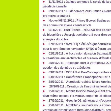
11/11/2011 : Galigeo annonce la sortie de la 
géodécisionnelle
09/11/2011 : 16 décembre 2011 : mise en orbi
premiers produits !
Nouvel 08/11/2011 : Pitney Bowes Business I
des communications clientsarticle
9/11/2011 : Esri France – réSEAU des Ecol
de biosphère : Un projet collaboratif pour dress
énergies durables
07/11/2011 : NAVTEQ a été désigné fourniss
pour le système de navigation SYNC à écran tac
02/11/2011 : A l’occasion du salon Batimat,
bureautique aux architectes et bureaux d’étude
25/10/2011 : Telelogos sort la version 5.1.2. d
gestion des données stratégiques
03/11/2011 : OCEAN et GeoConcept renforcen
03/11/2011 : Conférence Francophone Esri
28/10/2011 : Autodesk rachète Micro Applic
28/10/2011 : Création de l’Institut national d
25/10/2011 : Mobile Device Management et 
d’un même logiciel : le MediaContact de Telelog
27/10/2011 : Géoclip O3, générateur d’observ
25/10/2011 : NETENCY souhaite vous annoncer
version de Neten’Board (http://goo.gl/dBMfI), no