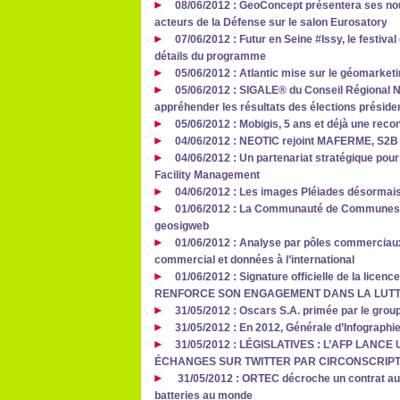
08/06/2012 : GeoConcept présentera ses nou
acteurs de la Défense sur le salon Eurosatory
07/06/2012 : Futur en Seine #Issy, le festiva
détails du programme
05/06/2012 : Atlantic mise sur le géomarketi
05/06/2012 : SIGALE® du Conseil Régional N
appréhender les résultats des élections président
05/06/2012 : Mobigis, 5 ans et déjà une reco
04/06/2012 : NEOTIC rejoint MAFERME, S2B V
04/06/2012 : Un partenariat stratégique pour
Facility Management
04/06/2012 : Les images Pléiades désormais 
01/06/2012 : La Communauté de Communes du
geosigweb
01/06/2012 : Analyse par pôles commerciau
commercial et données à l’international
01/06/2012 : Signature officielle de la lice
RENFORCE SON ENGAGEMENT DANS LA LUTT
31/05/2012 : Oscars S.A. primée par le grou
31/05/2012 : En 2012, Générale d’Infograph
31/05/2012 : LÉGISLATIVES : L’AFP LANC
ÉCHANGES SUR TWITTER PAR CIRCONSCRIPT
31/05/2012 : ORTEC décroche un contrat aup
batteries au monde