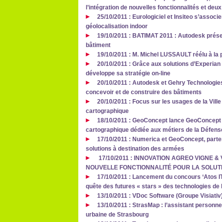
l’intégration de nouvelles fonctionnalités et 
25/10/2011 : Eurologiciel et Insiteo s’associ
géolocalisation indoor
19/10/2011 : BATIMAT 2011 : Autodesk prése
bâtiment
19/10/2011 : M. Michel LUSSAULT réélu à la 
20/10/2011 : Grâce aux solutions d’Experia
développe sa stratégie on-line
20/10/2011 : Autodesk et Gehry Technologies 
concevoir et de construire des bâtiments
20/10/2011 : Focus sur les usages de la Vill
cartographique
18/10/2011 : GeoConcept lance GeoConcept D
cartographique dédiée aux métiers de la Défens
17/10/2011 : Numerica et GeoConcept, parte
solutions à destination des armées
17/10/2011 : INNOVATION AGREO VIGNE & 
NOUVELLE FONCTIONNALITÉ POUR LA SOLUT
17/10/2011 : Lancement du concours ‘Atos IT
quête des futures « stars » des technologies de 
13/10/2011 : VDoc Software (Groupe Visiativ)
13/10/2011 : StrasMap : l’assistant person
urbaine de Strasbourg