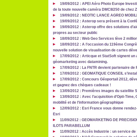
19/09/2012 : APEI Aéro Photo Europe Investig
de la toute nouvelle caméra DMCII/250 de chez Z/
19/09/2012 : NEOTIC LANCE AGREO MOBIL
19/09/2012 : Asterop sera présent à la Conf
19/09/2012 : Asterop offre des solutions d’a
propres au secteur public
18/09/2012 : Web Geo Services lève 2 milli
18/09/2012 : A l’occasion du 119ème Congr
nouvelle solution de visualisation de cartes dé
17/09/2012 : Articque et StatSoft signent un
géomarketing avec datamining.
17/09/2012 : La FNTR devient partenaire de
17/09/2012 : GEOMATIQUE CONSEIL s’install
17/09/2012 : Concours Géoportail 2012, dév
et gagnez des chèques cadeaux !
13/09/2012 : Premières images du satellite 
13/09/2012 : Avec l’acquisition d’Opti-Time
mobilité et de l’information géographique
12/09/2012 : Esri France vous donne rendez
Esri
11/09/2012 : GEOMARKETING DE PRECISI
ILOTS PARABELLUM
11/09/2012 : Accès Industrie : un service de