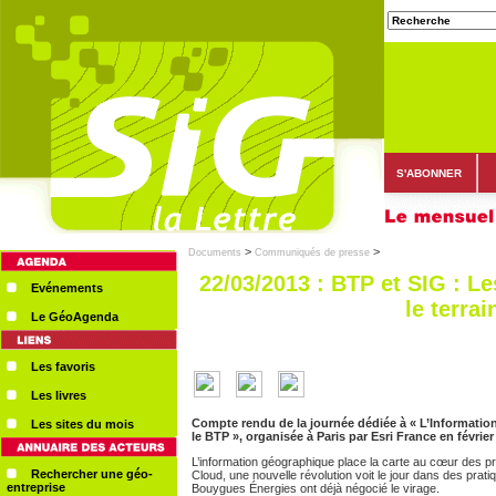
S'ABONNER
>
>
Documents
Communiqués de presse
22/03/2013 : BTP et SIG : L
Evénements
le terrai
Le GéoAgenda
Les favoris
Les livres
Compte rendu de la journée dédiée à « L’Informatio
Les sites du mois
le BTP », organisée à Paris par Esri France en février
L’information géographique place la carte au cœur des pr
Rechercher une géo-
Cloud, une nouvelle révolution voit le jour dans des prat
entreprise
Bouygues Énergies ont déjà négocié le virage.