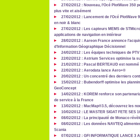
27/02/2012 : Nouveau, l’Océ PlotWave 350 
plus vite et aisément
27/02/2012 : Lancement de l’Océ PlotWave 90
en noir & blanc
27/02/2012 : Les capteurs MEMS de STMicro
applications de navigation en intérieur
28/02/2012 : Aareon France annonce l’acquis
d’Information Géographique Décisionnel
24/02/2012 : Les équipes techniques de PTV
22/02/2012 : Astrium Services optimise la su
21/02/2012 : Pascal BERTEAUD est nommé di
22/02/2012 : Aerodata lance Aero+®
20/02/2012 : Un concentré des derniers cont
15/02/2012 : Bubendorff optimise les planni
GeoConcept
14/02/2012 : KOREM renforce son partenaria
de service à la France
13/02/2012 : MacMap®3.5, découvrez les n
10/02/2012 : LE MASTER SIGAT FETE SES 10
08/02/2012 : La principauté de Monaco révèle
08/02/2012 : Les données NAVTEQ alimentent
Scania
07/02/2012 : GFI INFORMATIQUE LANCE 3