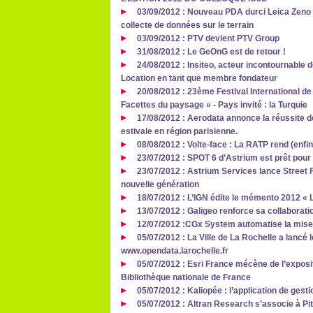
03/09/2012 : Nouveau PDA durci Leica Zeno 
collecte de données sur le terrain
03/09/2012 : PTV devient PTV Group
31/08/2012 : Le GeOnG est de retour !
24/08/2012 : Insiteo, acteur incontournable de 
Location en tant que membre fondateur
20/08/2012 : 23ème Festival International d
Facettes du paysage » - Pays invité : la Turquie
17/08/2012 : Aerodata annonce la réussite 
estivale en région parisienne.
08/08/2012 : Volte-face : La RATP rend (enfi
23/07/2012 : SPOT 6 d’Astrium est prêt pou
23/07/2012 : Astrium Services lance Street 
nouvelle génération
18/07/2012 : L’IGN édite le mémento 2012 « La
13/07/2012 : Galigeo renforce sa collaborati
12/07/2012 :CGx System automatise la mise
05/07/2012 : La Ville de La Rochelle a lancé l
www.opendata.larochelle.fr
05/07/2012 : Esri France mécène de l’exposit
Bibliothèque nationale de France
05/07/2012 : Kaliopée : l’application de gest
05/07/2012 : Altran Research s’associe à P