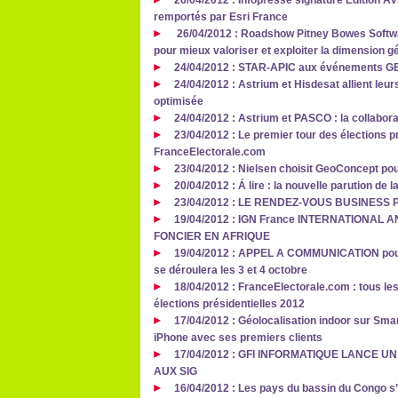
26/04/2012 : Infopresse signature Edition Av
remportés par Esri France
26/04/2012 : Roadshow Pitney Bowes Softwar
pour mieux valoriser et exploiter la dimension
24/04/2012 : STAR-APIC aux événements 
24/04/2012 : Astrium et Hisdesat allient leur
optimisée
24/04/2012 : Astrium et PASCO : la collabora
23/04/2012 : Le premier tour des élections pr
FranceElectorale.com
23/04/2012 : Nielsen choisit GeoConcept pou
20/04/2012 : Á lire : la nouvelle parution d
23/04/2012 : LE RENDEZ‐VOUS BUSINES
19/04/2012 : IGN France INTERNATIONAL
FONCIER EN AFRIQUE
19/04/2012 : APPEL A COMMUNICATION pour 
se déroulera les 3 et 4 octobre
18/04/2012 : FranceElectorale.com : tous les
élections présidentielles 2012
17/04/2012 : Géolocalisation indoor sur Smar
iPhone avec ses premiers clients
17/04/2012 : GFI INFORMATIQUE LANCE 
AUX SIG
16/04/2012 : Les pays du bassin du Congo s’