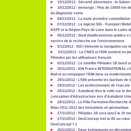
10/12/2012 : Sécurité alimentaire : le Gabon
10/12/2012 : Immergis : Plus de 10000 km de
du diagnostic voirie
08/12/2012 : La toute première constellation
07/12/2012 : Le logiciel SIG - Transport Mobi
RATP et la Région Pays de Loire dans le cadre 
06/12/2012 : Neuf établissements publics s’u
service de la recherche sur l’environnement
6/12/2912 : IGO réinvente la navigation sur l
03/12/2012 : Le CNES et l’IGN mettent en pla
Pléiades par les utilisateurs français
02/12/2012 : Le satellite Pléiades 1B lancé 
30/11/2012 : IGN France INTERNATIONAL cho
Mali et accompagner l’IGM dans sa modernisati
29/11/2012 : L’IGN présente les lauréats de
29/11/2012 : Les professionnels de l’eau ont 
28/11/2012 : Autodesk lève le voile sur la de
conception d’infrastructure lors d’Autodesk Uni
28/11/2012 : Le Pôle Formation-Recherche de
Bilan 2011-2012 des formations en géomatique
27/11/2012 : Pléiades 1B sera lancé le 30 
27/11/2012 : GeoConcept met la 4D au cœur
GeoConcept 7.1
26/11/2012 : Deux événements en décembre p