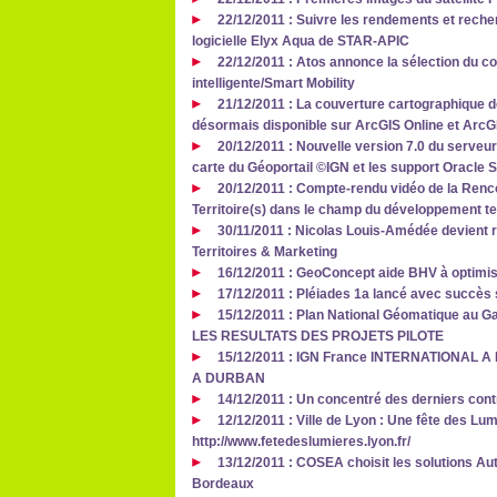
22/12/2011 : Suivre les rendements et recher
logicielle Elyx Aqua de STAR-APIC
22/12/2011 : Atos annonce la sélection du c
intelligente/Smart Mobility
21/12/2011 : La couverture cartographique 
désormais disponible sur ArcGIS Online et ArcG
20/12/2011 : Nouvelle version 7.0 du serve
carte du Géoportail ©IGN et les support Oracle S
20/12/2011 : Compte-rendu vidéo de la Renco
Territoire(s) dans le champ du développement ter
30/11/2011 : Nicolas Louis-Amédée devient 
Territoires & Marketing
16/12/2011 : GeoConcept aide BHV à optimis
17/12/2011 : Pléiades 1a lancé avec succès 
15/12/2011 : Plan National Géomatique au
LES RESULTATS DES PROJETS PILOTE
15/12/2011 : IGN France INTERNATIONAL 
A DURBAN
14/12/2011 : Un concentré des derniers con
12/12/2011 : Ville de Lyon : Une fête des Lu
http://www.fetedeslumieres.lyon.fr/
13/12/2011 : COSEA choisit les solutions Aut
Bordeaux