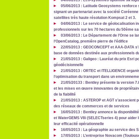
04/06/2013 : Eco-systèmes optimise sa logi
05/06/2013 : Latitude Geosystems renforce so
signant un partenariat avec la société Coréenne S
satellites très haute résolution Kompsat 2 et 3.
04/06/2013 : Le service de géolocalisation in
professionnels sur les 70 hectares du 50ème salo
03/06/2013 : Le Département de l’Orne se la
l’OpenCatalog, première pierre de l’édifice
22/05/2013 : GEOCONCEPT et AAA-DATA s’all
base de données destinée aux professionnels d
21/05/2013 : Galigeo : Lauréat du prix Esri p
géodécisionnelle
21/05/2013 : ORTEC et ITELLIGENCE organise
l’optimisation du transport dans un environnem
21/05/20133 : Bentley présente la version
et les mises en œuvre innovantes de propriétai
de la fiabilité
21/05/2013 : ASTEROP et AGT s’associent p
des réseaux de commerces et de services
16/05/2013 : Bentley annonce la disponibil
et WaterGEMS V8i (SELECTseries 4) pour aider le
leur efficacité opérationnelle
16/05/2013 : La géographie au service des 
17/05/2013 : L’entreprise Novacom (Toulouse