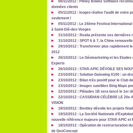
06/11/2012 : Pitney Bowes Software reconnu 
données clients
05/11/2012 : Isogeo réalise l’audit de votre 
seulement !
05/11/2012 : Le 24ème Festival Internationa
à Saint-Dié-des-Vosges
31/10/2012 : Realia présente ses dernières 
31/10/2012 : SPOT 6 & 7, la Chine renouvell
29/10/2012 : Transformer plus rapidement 
2012
26/10/2012 : Le Géomarketing et les Etudes 
Experts
26/10/2012 : STAR-APIC DÉVOILE SES NO
23/10/2012 : Solution Gatewing X100 : un dr
23/10/2012 : Bilan très positif pour le Clu
23/10/2012 : Images satellites Bing Maps p
22/10/2012 : Pléiades 1B sera lancé le 1er
22/10/2012 : CASSIDIAN CÉLÈBRE LE 2
VISION
18/10/2012 : Bentley dévoile les projets fin
19/10/2012 : La Société Nationale d’Exploita
nouvelle référence majeure pour STAR-APIC et
18/10/2012 : Opération de restructuration du
de GeoConcept