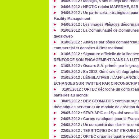
05/06/2012 : Mobigis, 5 ans et déjà une reco
04/06/2012 : NEOTIC rejoint MAFERME, S2B V
04/06/2012 : Un partenariat stratégique pour
Facility Management
04/06/2012 : Les images Pléiades désormais 
01/06/2012 : La Communauté de Communes du
geosigweb
01/06/2012 : Analyse par pôles commerciau
commercial et données à l’international
01/06/2012 : Signature officielle de la lice
RENFORCE SON ENGAGEMENT DANS LA LUTT
31/05/2012 : Oscars S.A. primée par le grou
31/05/2012 : En 2012, Générale d’Infograph
31/05/2012 : LÉGISLATIVES : L’AFP LANC
ÉCHANGES SUR TWITTER PAR CIRCONSCRIPT
31/05/2012 : ORTEC décroche un contrat aup
batteries au monde
30/05/2012 : DBx GEOMATICS continue sur s
thématiques serveur et un module de création de
29/05/2012 : STAR-APIC et 1Spatial accueill
24/05/2012 : Cartes nautiques pour la Franc
24/05/2012 : Un concentré des derniers con
22/05/2012 : TERRITOIRE3D® ET ITEKUB
22/05/2012 : ORTEC organise quatre webcon