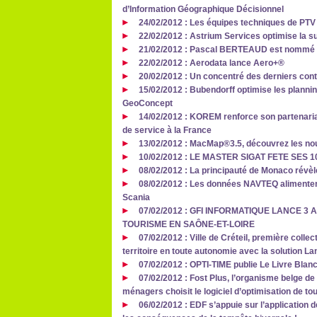
d’Information Géographique Décisionnel
24/02/2012 : Les équipes techniques de PTV
22/02/2012 : Astrium Services optimise la su
21/02/2012 : Pascal BERTEAUD est nommé di
22/02/2012 : Aerodata lance Aero+®
20/02/2012 : Un concentré des derniers cont
15/02/2012 : Bubendorff optimise les planni
GeoConcept
14/02/2012 : KOREM renforce son partenaria
de service à la France
13/02/2012 : MacMap®3.5, découvrez les n
10/02/2012 : LE MASTER SIGAT FETE SES 10
08/02/2012 : La principauté de Monaco révèle
08/02/2012 : Les données NAVTEQ alimentent
Scania
07/02/2012 : GFI INFORMATIQUE LANCE 3
TOURISME EN SAÔNE-ET-LOIRE
07/02/2012 : Ville de Créteil, première colle
territoire en toute autonomie avec la solution 
07/02/2012 : OPTI-TIME publie Le Livre Blanc
07/02/2012 : Fost Plus, l’organisme belge de
ménagers choisit le logiciel d’optimisation de
06/02/2012 : EDF s’appuie sur l’application d