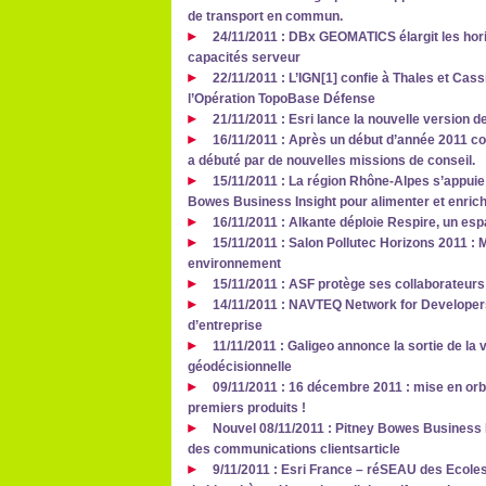
de transport en commun.
24/11/2011 : DBx GEOMATICS élargit les hori
capacités serveur
22/11/2011 : L’IGN[1] confie à Thales et Cas
l’Opération TopoBase Défense
21/11/2011 : Esri lance la nouvelle version d
16/11/2011 : Après un début d’année 2011 co
a débuté par de nouvelles missions de conseil.
15/11/2011 : La région Rhône-Alpes s’appuie
Bowes Business Insight pour alimenter et enrich
16/11/2011 : Alkante déploie Respire, un es
15/11/2011 : Salon Pollutec Horizons 2011 : M
environnement
15/11/2011 : ASF protège ses collaborateur
14/11/2011 : NAVTEQ Network for Developers
d’entreprise
11/11/2011 : Galigeo annonce la sortie de la 
géodécisionnelle
09/11/2011 : 16 décembre 2011 : mise en orbi
premiers produits !
Nouvel 08/11/2011 : Pitney Bowes Business I
des communications clientsarticle
9/11/2011 : Esri France – réSEAU des Ecol