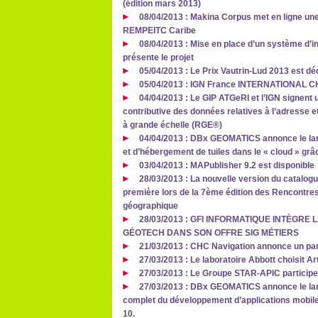
(édition mars 2013)
08/04/2013 : Makina Corpus met en ligne une
REMPEITC Caribe
08/04/2013 : Mise en place d’un système d’i
présente le projet
05/04/2013 : Le Prix Vautrin-Lud 2013 est d
05/04/2013 : IGN France INTERNATIONAL
04/04/2013 : Le GIP ATGeRI et l’IGN signent 
contributive des données relatives à l’adresse et
à grande échelle (RGE®)
04/04/2013 : DBx GEOMATICS annonce le lan
et d’hébergement de tuiles dans le « cloud » grâ
03/04/2013 : MAPublisher 9.2 est disponible
28/03/2013 : La nouvelle version du catalog
première lors de la 7ème édition des Rencontre
géographique
28/03/2013 : GFI INFORMATIQUE INTÈGRE
GÉOTECH DANS SON OFFRE SIG MÉTIERS
21/03/2013 : CHC Navigation annonce un part
27/03/2013 : Le laboratoire Abbott choisit A
27/03/2013 : Le Groupe STAR-APIC participe
27/03/2013 : DBx GEOMATICS annonce le lanc
complet du développement d’applications mobile
10.