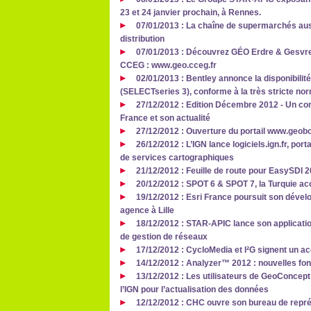
23 et 24 janvier prochain, à Rennes.
07/01/2013 : La chaîne de supermarchés aus
distribution
07/01/2013 : Découvrez GÉO Erdre & Gesvres,
CCEG : www.geo.cceg.fr
02/01/2013 : Bentley annonce la disponibilité
(SELECTseries 3), conforme à la très stricte no
27/12/2012 : Edition Décembre 2012 - Un co
France et son actualité
27/12/2012 : Ouverture du portail www.geob
26/12/2012 : L’IGN lance logiciels.ign.fr, por
de services cartographiques
21/12/2012 : Feuille de route pour EasySDI 
20/12/2012 : SPOT 6 & SPOT 7, la Turquie ac
19/12/2012 : Esri France poursuit son dével
agence à Lille
18/12/2012 : STAR-APIC lance son application
de gestion de réseaux
17/12/2012 : CycloMedia et I²G signent un ac
14/12/2012 : Analyzer™ 2012 : nouvelles fo
13/12/2012 : Les utilisateurs de GeoConcept 
l’IGN pour l’actualisation des données
12/12/2012 : CHC ouvre son bureau de repr