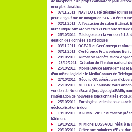
de biosphère : Un projet collaboratif pour dress
énergies durables
07/11/2011 : NAVTEQ a été désigné fourniss
pour le système de navigation SYNC à écran tac
02/11/2011 : A l’occasion du salon Batimat,
bureautique aux architectes et bureaux d’étude
25/10/2011 : Telelogos sort la version 5.1.2. d
gestion des données stratégiques
03/11/2011 : OCEAN et GeoConcept renforcen
03/11/2011 : Conférence Francophone Esri
28/10/2011 : Autodesk rachète Micro Applic
28/10/2011 : Création de l’Institut national d
25/10/2011 : Mobile Device Management et 
d’un même logiciel : le MediaContact de Telelog
27/10/2011 : Géoclip O3, générateur d’observ
25/10/2011 : NETENCY souhaite vous annoncer
version de Neten’Board (http://goo.gl/dBMfI), no
l’intégration de nouvelles fonctionnalités et 
25/10/2011 : Eurologiciel et Insiteo s’associ
géolocalisation indoor
19/10/2011 : BATIMAT 2011 : Autodesk prése
bâtiment
19/10/2011 : M. Michel LUSSAULT réélu à la 
20/10/2011 : Grâce aux solutions d’Experia