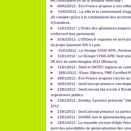
les conséquences de la tempête hivernale !
06/02/2012 : Esri France propose à ses utili
03/02/2012 : La ville et la communauté d’ag
3D complet grâce à la combinaison des technolog
d’Autodesk.
31/01/2012 : L’Ordre des géomètres-experts
renforcent leur partenariat
01/02/2012 : L’OSGeo-fr organise en avril p
du projet Quantum GIS à Lyon.
31/01/2012 : Le Groupe STAR-APIC, Parten
31/01/2012 : Le Groupe STAR-APIC tient une
3D lors du salon Imagina 2012 (Monaco)
31/01/2012 : Shell et ORTEC signent un cont
29/01/2012 : Klaas Dijkstra, FME Certified P
26/01/2012 : Esri France propose l’accès au 
26/01/2012 : GeoConcept annonce son impla
23/01/2012 : GeoConcept fait escale à Bord
organismes publics
23/01/2012 : Bentley Systems présente "Vill
2012
23/01/2012 : GeoConcept annonce sa partici
23/01/2012 : DOVRE met le géomarketing au
19/01/2012 : La nouvelle version d’Opti-Ti
parti des possibilités de géolocalisation des sm