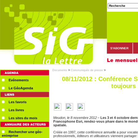
S'ABONNER
>
>
Documents
Communiqués de presse
08/11/2012 : Conférence S
Evénements
toujours 
Le GéoAgenda
Les favoris
Les livres
Meudon, le 8 novembre 2012
–
Les 3 et 4 octobre dern
Les sites du mois
Francophone Esri, rendez-vous phare dans le monde
spatiale.
Rechercher une géo-
Créée en 1997, cette conférence annuelle a pour vocatio
entreprise
professionnels, éditeurs et utilisateurs viennent partag