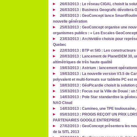
26/03/2013 : Le réseau CIGAL choisit la sol
26/03/2013 : Business Geografic dévoilera 
26/03/2013 : GeoConcept lance SmartRouting 
nouvelle génération
25/03/2013 : GeoConcept organise une nouvel
organismes publics : « Les Escales GeoConcept
23/03/2013 : Archividéo choisie pour représe
Quebec
22/03/2013 : BTP et SIG : Les constructeurs s
20/03/2013 : Lancement de PlanetDEM 30, u
altimétriques de très haute qualité
19/03/2013 : Astrium : lancement opérationn
19/03/2013 : La nouvelle version V3.5 de Car
polyvalent et multi-formats sur tablette PC est 
18/03/2013 : GéoPicardie choisit la solution
15/03/2013 : Focus sur la Ville de Douai : un 
14/03/2013 : Pole Star standardise la géoloca
NAO Cloud
14/03/2013 : Camineo, une TPE toulousaine,
05/03/2013 : PROGIS REÇOIT UN PRIX L
PARTENAIRES GOOGLE ENTREPRISE
27/02/2013 : GeoConcept présentera les no
de la SITL 2013