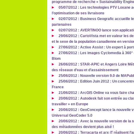
programme de recherche « Sustainability Engi
05/07/2012 : Les technologies PTV Loxane
l’optimisation de ses livraisons
02/07/2012 : Business Geografic accueille l
partenaires
02/07/2012 : AVERTINOO lance son applicati
29/06/2012 : CartoVista met en valeur les d
et le sexe de la population canadienne en versio
27/06/2012 : Active Assist : Un expert à por
27/06/2012 : Les images Cyclomedia à 360° 
Blom
26/06/2012 : STAR-APIC et Angers Loire Mét
des réseaux d’eau et d’assainissement
25/06/2012 : Nouvelle version 9.0 de MAPubl
25/06/2012 : Edition Juin 2012 : Un concent
France
21/06/2012 : ArcGIS Online va vous faire cha
20/06/2012 : Autodesk fait son entrée au cla
travailler » en Europe
20/06/2012 : GeoConcept lance la nouvelle 
Universal GeoCoder 5.0
20/06/2012 : Avec la nouvelle version de la s
des métadonnées devient plus aisé !
20/06/2012 : Terracarta et arx iT réalisent l