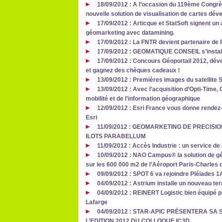
18/09/2012 : A l’occasion du 119ème Congr
nouvelle solution de visualisation de cartes dé
17/09/2012 : Articque et StatSoft signent un
géomarketing avec datamining.
17/09/2012 : La FNTR devient partenaire de
17/09/2012 : GEOMATIQUE CONSEIL s’install
17/09/2012 : Concours Géoportail 2012, dév
et gagnez des chèques cadeaux !
13/09/2012 : Premières images du satellite 
13/09/2012 : Avec l’acquisition d’Opti-Time
mobilité et de l’information géographique
12/09/2012 : Esri France vous donne rendez
Esri
11/09/2012 : GEOMARKETING DE PRECISI
ILOTS PARABELLUM
11/09/2012 : Accès Industrie : un service de
10/09/2012 : NAO Campus® la solution de géo
sur les 600 000 m2 de l’Aéroport Paris-Charles 
09/09/2012 : SPOT 6 va rejoindre Pléiades 1A
04/09/2012 : Astrium installe un nouveau te
04/09/2012 : REINERT Logistic bien équipé po
Lafarge
04/09/2012 : STAR-APIC PRÉSENTERA SA 
L’EDITION 2012 DU COLLOQUE IC3D