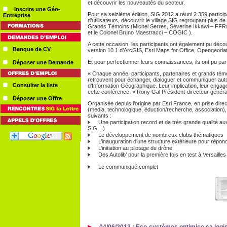
et découvrir les nouveautés du secteur.
Inscrire une Géo-
Pour sa seizième édition, SIG 2012 a réuni 2 359 partic
Entreprise
d’utilisateurs, découvrir le village SIG regroupant plus 
Grands Témoins (Michel Serres, Séverine Ikkawi – FFRan
et le Colonel Bruno Maestracci – COGIC ).
A cette occasion, les participants ont également pu décou
Banque de CV
version 10.1 d’ArcGIS, Esri Maps for Office, Opengeoda
Et pour perfectionner leurs connaissances, ils ont pu par
Déposer une Demande
« Chaque année, participants, partenaires et grands té
retrouvent pour échanger, dialoguer et communiquer aut
Consulter la liste
d’Information Géographique. Leur implication, leur enga
cette conférence. » Rony Gal Président-directeur généra
Déposer une Offre
Organisée depuis l’origine par Esri France, en prise dir
(media, technologique, éduction/recherche, association), 
suivants :
Une participation record et de très grande qualité a
SIG…)
Le développement de nombreux clubs thématiques
L’inauguration d’une structure extérieure pour répond
L’initiation au pilotage de drône
Des Autolib’ pour la première fois en test à Versailles
Le communiqué complet