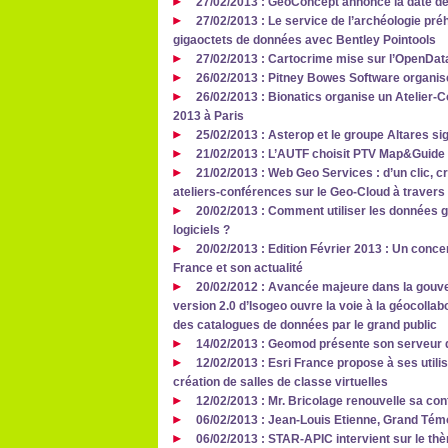
27/02/2013 : GeoConcept annonce la date 
27/02/2013 : Le service de l’archéologie pré
gigaoctets de données avec Bentley Pointools
27/02/2013 : Cartocrime mise sur l’OpenData
26/02/2013 : Pitney Bowes Software organi
26/02/2013 : Bionatics organise un Atelier
2013 à Paris
25/02/2013 : Asterop et le groupe Altares si
21/02/2013 : L’AUTF choisit PTV Map&Guide 
21/02/2013 : Web Geo Services : d’un clic, cr
ateliers-conférences sur le Geo-Cloud à travers
20/02/2013 : Comment utiliser les données 
logiciels ?
20/02/2013 : Edition Février 2013 : Un conc
France et son actualité
20/02/2012 : Avancée majeure dans la gouve
version 2.0 d’Isogeo ouvre la voie à la géocollab
des catalogues de données par le grand public
14/02/2013 : Geomod présente son serveur 
12/02/2013 : Esri France propose à ses utili
création de salles de classe virtuelles
12/02/2013 : Mr. Bricolage renouvelle sa co
06/02/2013 : Jean-Louis Etienne, Grand Tém
06/02/2013 : STAR-APIC intervient sur le th