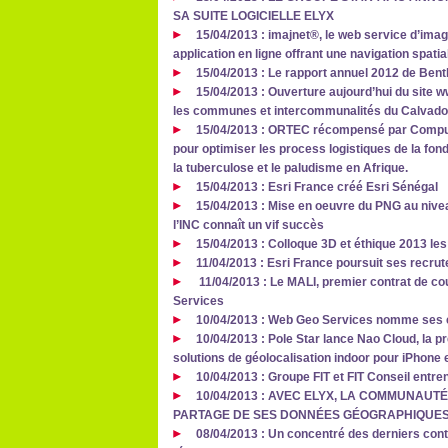
SA SUITE LOGICIELLE ELYX
15/04/2013 : imajnet®, le web service d’image
application en ligne offrant une navigation spati
15/04/2013 : Le rapport annuel 2012 de Bent
15/04/2013 : Ouverture aujourd’hui du site w
les communes et intercommunalités du Calvad
15/04/2013 : ORTEC récompensé par Compute
pour optimiser les process logistiques de la fond
la tuberculose et le paludisme en Afrique.
15/04/2013 : Esri France créé Esri Sénégal
15/04/2013 : Mise en oeuvre du PNG au nivea
l’INC connaît un vif succès
15/04/2013 : Colloque 3D et éthique 2013 les
11/04/2013 : Esri France poursuit ses recr
11/04/2013 : Le MALI, premier contrat de co
Services
10/04/2013 : Web Geo Services nomme ses 
10/04/2013 : Pole Star lance Nao Cloud, la 
solutions de géolocalisation indoor pour iPhone 
10/04/2013 : Groupe FIT et FIT Conseil entren
10/04/2013 : AVEC ELYX, LA COMMUNAUT
PARTAGE DE SES DONNÉES GÉOGRAPHIQUE
08/04/2013 : Un concentré des derniers cont