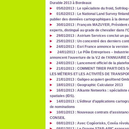
Durable 2013 à Bordeaux
05/02/2013 : Le spécialiste du froid, Sofril
01/02/2013 : Le National Land Survey finlan
publier des données cartographiques à la deman
30/01/2013 : François MAZUYER, Président d
experts, distingué au grade de chevalier dans l’
29/01/2013 : Astrium Services conclut un pa
25/01/2013 : Un concentré des derniers cont
24/01/2013 : Esri France annonce la version
24/01/2013 : Le Pôle Entreprises – Industrie
annoncent l’ouverture de la V.2 de l’ANNUAI
24/01/2013 : Lancement officiel de la plate
21/01/2013 : COMMENT TIRER PARTI DE
LES MÉTIERS ET LES ACTIVITÉS DE TRANSPO
21/01/2013 : Galigeo acquiert geoXtend Gm
18/01/2013 : Geographic Calculator 2013
16/01/2013 : Alkante Networks : spécialiste
spatiales (IDS).
14/01/2013 : L’éditeur d’applications cart
de nominations
10/01/2013 : Nouveaux contrats d’assistan
CONSEIL
08/01/2013 : Avec Cogéorisks, Covéa révolut
08/01/2013 : Le Groupe STAR-APIC exposant 