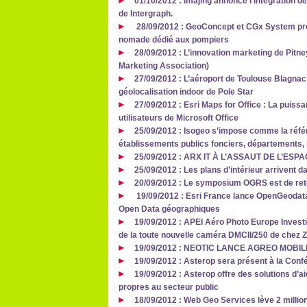
01/10/2012 : imajing annonce l’intégration 
de Intergraph.
28/09/2012 : GeoConcept et CGx System prés
nomade dédié aux pompiers
28/09/2012 : L’innovation marketing de Pit
Marketing Association)
27/09/2012 : L’aéroport de Toulouse Blagna
géolocalisation indoor de Pole Star
27/09/2012 : Esri Maps for Office : La puiss
utilisateurs de Microsoft Office
25/09/2012 : Isogeo s’impose comme la réfé
établissements publics fonciers, départements, 
25/09/2012 : ARX IT À L’ASSAUT DE L’ES
25/09/2012 : Les plans d’intérieur arrivent
20/09/2012 : Le symposium OGRS est de ret
19/09/2012 : Esri France lance OpenGeodata.
Open Data géographiques
19/09/2012 : APEI Aéro Photo Europe Investig
de la toute nouvelle caméra DMCII/250 de chez Z/
19/09/2012 : NEOTIC LANCE AGREO MOBIL
19/09/2012 : Asterop sera présent à la Conf
19/09/2012 : Asterop offre des solutions d’a
propres au secteur public
18/09/2012 : Web Geo Services lève 2 milli