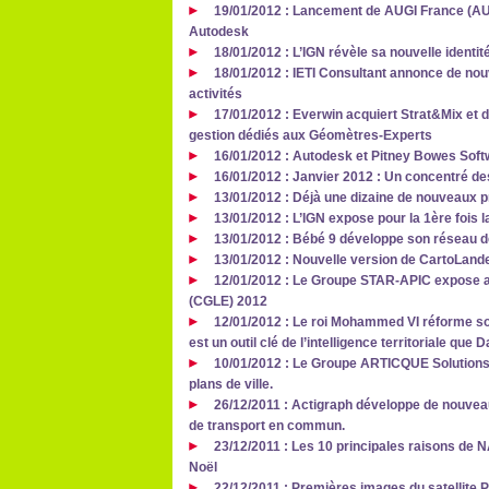
19/01/2012 : Lancement de AUGI France (AUGI
Autodesk
18/01/2012 : L’IGN révèle sa nouvelle identité
18/01/2012 : IETI Consultant annonce de no
activités
17/01/2012 : Everwin acquiert Strat&Mix et d
gestion dédiés aux Géomètres-Experts
16/01/2012 : Autodesk et Pitney Bowes Softw
16/01/2012 : Janvier 2012 : Un concentré de
13/01/2012 : Déjà une dizaine de nouveaux p
13/01/2012 : L’IGN expose pour la 1ère fois l
13/01/2012 : Bébé 9 développe son réseau 
13/01/2012 : Nouvelle version de CartoLand
12/01/2012 : Le Groupe STAR-APIC expose a
(CGLE) 2012
12/01/2012 : Le roi Mohammed VI réforme son
est un outil clé de l’intelligence territoriale que
10/01/2012 : Le Groupe ARTICQUE Solutions
plans de ville.
26/12/2011 : Actigraph développe de nouveau
de transport en commun.
23/12/2011 : Les 10 principales raisons de N
Noël
22/12/2011 : Premières images du satellite 