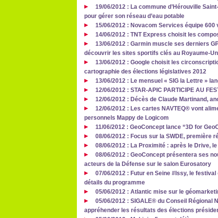
19/06/2012 : La commune d’Hérouville Saint-
pour gérer son réseau d’eau potable
15/06/2012 : Novacom Services équipe 600
14/06/2012 : TNT Express choisit les comp
13/06/2012 : Garmin muscle ses derniers G
découvrir les sites sportifs clés au Royaume-Un
13/06/2012 : Google choisit les circonscript
cartographie des élections législatives 2012
13/06/2012 : Le mensuel « SIG la Lettre » lan
12/06/2012 : STAR-APIC PARTICIPE AU F
12/06/2012 : Décès de Claude Martinand, anc
12/06/2012 : Les cartes NAVTEQ® vont alim
personnels Mappy de Logicom
11/06/2012 : GeoConcept lance “3D for Geo
08/06/2012 : Focus sur la SWDE, première r
08/06/2012 : La Proximité : après le Drive, le
08/06/2012 : GeoConcept présentera ses nou
acteurs de la Défense sur le salon Eurosatory
07/06/2012 : Futur en Seine #Issy, le festiva
détails du programme
05/06/2012 : Atlantic mise sur le géomarketi
05/06/2012 : SIGALE® du Conseil Régional N
appréhender les résultats des élections président