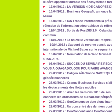
le développement durable des écosystèmes fore
17/04/2012 : LA VERSION 4 DE CANOPÉE 
16/04/2012 : Business Geografic annonce la
Miami
16/04/2012 : IGN France International a prés
réfection de l’information géographique de référ
11/04/2012 : Sortie de PostGIS 2.0 : Oslandia
commun
11/04/2012 : La nouvelle version de Respire 
10/04/2012 : L’accord de revente conclu av
internationale de Michael Bauer sur le segment
10/04/2012 : Nomination de Roland Mousset 
STAR-APIC
05/04/2012 : SUCCES DU SEMINAIRE REGI
VOUS A OUAGADOUGOU POUR FAIRE AVANCE
29/03/2012 : Galigeo sélectionne NAVTEQ® M
géodécisionnelles
28/03/2012 : Orange Business Services s’al
les déplacements des flottes mobiles
28/03/2013 : Avec les versions 2013 de ses 
connecte les ordinateurs de bureau aux périphér
28/03/2012 : GeoConcept se dote d’une inte
28/03/2012 : Un concentré des derniers con
27/03/2012 : GeoConcept lance GeoConcept 