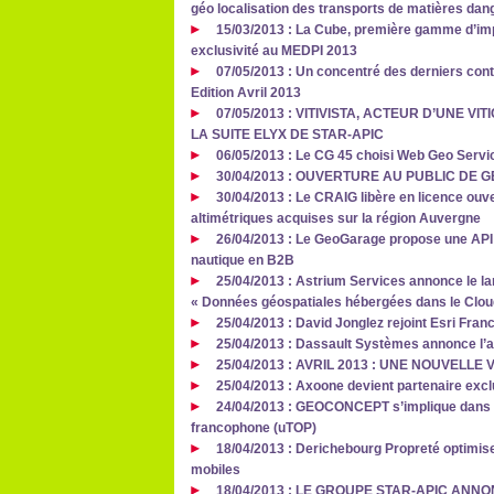
géo localisation des transports de matières dan
15/03/2013 : La Cube, première gamme d’im
exclusivité au MEDPI 2013
07/05/2013 : Un concentré des derniers contr
Edition Avril 2013
07/05/2013 : VITIVISTA, ACTEUR D’UNE 
LA SUITE ELYX DE STAR-APIC
06/05/2013 : Le CG 45 choisi Web Geo Service
30/04/2013 : OUVERTURE AU PUBLIC DE
30/04/2013 : Le CRAIG libère en licence ou
altimétriques acquises sur la région Auvergne
26/04/2013 : Le GeoGarage propose une API
nautique en B2B
25/04/2013 : Astrium Services annonce le l
« Données géospatiales hébergées dans le Clou
25/04/2013 : David Jonglez rejoint Esri Fran
25/04/2013 : Dassault Systèmes annonce l’a
25/04/2013 : AVRIL 2013 : UNE NOUVELLE
25/04/2013 : Axoone devient partenaire exc
24/04/2013 : GEOCONCEPT s’implique dans la
francophone (uTOP)
18/04/2013 : Derichebourg Propreté optimise
mobiles
18/04/2013 : LE GROUPE STAR-APIC ANN