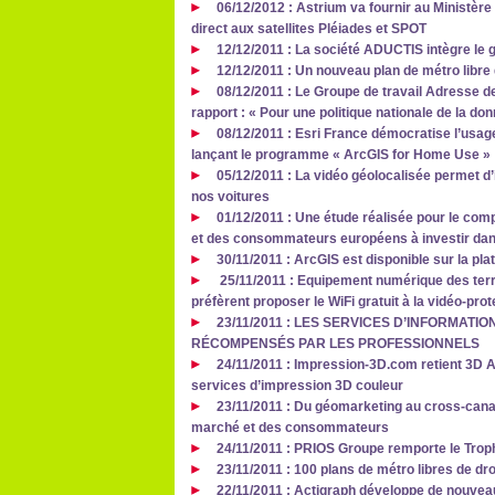
06/12/2012 : Astrium va fournir au Ministèr
direct aux satellites Pléiades et SPOT
12/12/2011 : La société ADUCTIS intègre 
12/12/2011 : Un nouveau plan de métro libre 
08/12/2011 : Le Groupe de travail Adresse d
rapport : « Pour une politique nationale de la do
08/12/2011 : Esri France démocratise l’usa
lançant le programme « ArcGIS for Home Use »
05/12/2011 : La vidéo géolocalisée permet d’i
nos voitures
01/12/2011 : Une étude réalisée pour le com
et des consommateurs européens à investir dan
30/11/2011 : ArcGIS est disponible sur la pl
25/11/2011 : Equipement numérique des terri
préfèrent proposer le WiFi gratuit à la vidéo-prot
23/11/2011 : LES SERVICES D’INFORMATI
RÉCOMPENSÉS PAR LES PROFESSIONNELS
24/11/2011 : Impression-3D.com retient 3D A
services d’impression 3D couleur
23/11/2011 : Du géomarketing au cross-canal
marché et des consommateurs
24/11/2011 : PRIOS Groupe remporte le Trop
23/11/2011 : 100 plans de métro libres de dr
22/11/2011 : Actigraph développe de nouveau