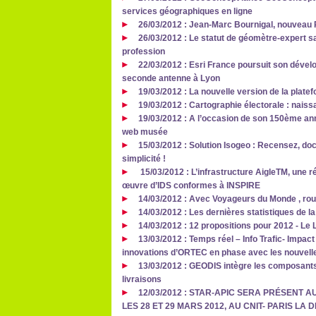
services géographiques en ligne
26/03/2012 : Jean-Marc Bournigal, nouveau P
26/03/2012 : Le statut de géomètre-expert sa
profession
22/03/2012 : Esri France poursuit son dével
seconde antenne à Lyon
19/03/2012 : La nouvelle version de la plate
19/03/2012 : Cartographie électorale : nais
19/03/2012 : A l’occasion de son 150ème ann
web musée
15/03/2012 : Solution Isogeo : Recensez, d
simplicité !
15/03/2012 : L’infrastructure AigleTM, une 
œuvre d’IDS conformes à INSPIRE
14/03/2012 : Avec Voyageurs du Monde , roule
14/03/2012 : Les dernières statistiques de l
14/03/2012 : 12 propositions pour 2012 - Le
13/03/2012 : Temps réel – Info Trafic- Impac
innovations d’ORTEC en phase avec les nouvelle
13/03/2012 : GEODIS intègre les composants
livraisons
12/03/2012 : STAR-APIC SERA PRÉSENT
LES 28 ET 29 MARS 2012, AU CNIT- PARIS LA