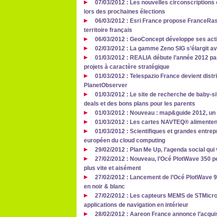
07/03/2012 : Les nouvelles circonscription
lors des prochaines élections
06/03/2012 : Esri France propose FranceRas
territoire français
06/03/2012 : GeoConcept développe ses act
02/03/2012 : La gamme Zeno SIG s’élargit ave
01/03/2012 : REALIA débute l’année 2012 pa
projets à caractère stratégique
01/03/2012 : Telespazio France devient dist
PlanetObserver
01/03/2012 : Le site de recherche de baby-s
deals et des bons plans pour les parents
01/03/2012 : Nouveau : map&guide 2012, un l
01/03/2012 : Les cartes NAVTEQ® alimentent
01/03/2012 : Scientifiques et grandes entre
européen du cloud computing
29/02/2012 : Plan Me Up, l’agenda social qu
27/02/2012 : Nouveau, l’Océ PlotWave 350 
plus vite et aisément
27/02/2012 : Lancement de l’Océ PlotWave 90
en noir & blanc
27/02/2012 : Les capteurs MEMS de STMicro
applications de navigation en intérieur
28/02/2012 : Aareon France annonce l’acquis