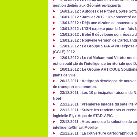
gestion dédiés aux Géomètres-Experts
16/01/2012 : Autodesk et Pitney Bowes Softw
16/01/2012 : Janvier 2012 : Un concentré de
13/01/2012 : Déjà une dizaine de nouveaux p
13/01/2012 : L’IGN expose pour la 1ère fois l
13/01/2012 : Bébé 9 développe son réseau 
13/01/2012 : Nouvelle version de CartoLand
12/01/2012 : Le Groupe STAR-APIC expose a
(CGLE) 2012
12/01/2012 : Le roi Mohammed VI réforme son
est un outil clé de l’intelligence territoriale que
10/01/2012 : Le Groupe ARTICQUE Solutions
plans de ville.
26/12/2011 : Actigraph développe de nouveau
de transport en commun.
23/12/2011 : Les 10 principales raisons de N
Noël
22/12/2011 : Premières images du satellite 
22/12/2011 : Suivre les rendements et recher
logicielle Elyx Aqua de STAR-APIC
22/12/2011 : Atos annonce la sélection du c
intelligente/Smart Mobility
21/12/2011 : La couverture cartographique 