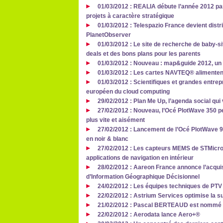
01/03/2012 : REALIA débute l’année 2012 pa
projets à caractère stratégique
01/03/2012 : Telespazio France devient dist
PlanetObserver
01/03/2012 : Le site de recherche de baby-s
deals et des bons plans pour les parents
01/03/2012 : Nouveau : map&guide 2012, un l
01/03/2012 : Les cartes NAVTEQ® alimentent
01/03/2012 : Scientifiques et grandes entre
européen du cloud computing
29/02/2012 : Plan Me Up, l’agenda social qu
27/02/2012 : Nouveau, l’Océ PlotWave 350 
plus vite et aisément
27/02/2012 : Lancement de l’Océ PlotWave 90
en noir & blanc
27/02/2012 : Les capteurs MEMS de STMicro
applications de navigation en intérieur
28/02/2012 : Aareon France annonce l’acquis
d’Information Géographique Décisionnel
24/02/2012 : Les équipes techniques de PTV
22/02/2012 : Astrium Services optimise la su
21/02/2012 : Pascal BERTEAUD est nommé di
22/02/2012 : Aerodata lance Aero+®