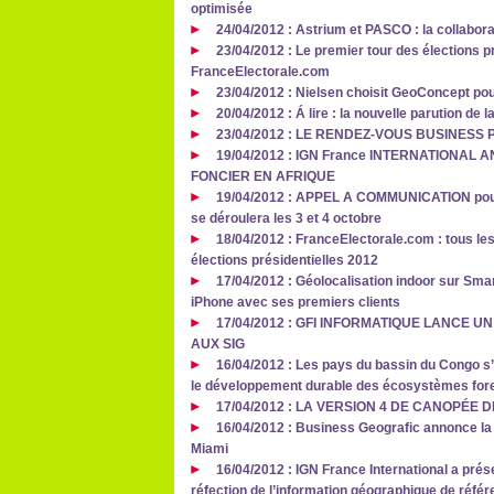
optimisée
24/04/2012 : Astrium et PASCO : la collabora
23/04/2012 : Le premier tour des élections pr
FranceElectorale.com
23/04/2012 : Nielsen choisit GeoConcept pou
20/04/2012 : Á lire : la nouvelle parution d
23/04/2012 : LE RENDEZ‐VOUS BUSINES
19/04/2012 : IGN France INTERNATIONAL
FONCIER EN AFRIQUE
19/04/2012 : APPEL A COMMUNICATION pour 
se déroulera les 3 et 4 octobre
18/04/2012 : FranceElectorale.com : tous les
élections présidentielles 2012
17/04/2012 : Géolocalisation indoor sur Smar
iPhone avec ses premiers clients
17/04/2012 : GFI INFORMATIQUE LANCE 
AUX SIG
16/04/2012 : Les pays du bassin du Congo s’
le développement durable des écosystèmes fore
17/04/2012 : LA VERSION 4 DE CANOPÉE 
16/04/2012 : Business Geografic annonce la
Miami
16/04/2012 : IGN France International a prés
réfection de l’information géographique de référ