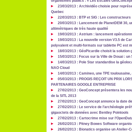
organismes publics : « Les Escales GeoConcept
23/03/2013 : Archividéo choisie pour représe
Quebec
22/03/2013 : BTP et SIG : Les constructeurs s
20/03/2013 : Lancement de PlanetDEM 30, u
altimétriques de très haute qualité
19/03/2013 : Astrium : lancement opérationn
19/03/2013 : La nouvelle version V3.5 de Car
polyvalent et multi-formats sur tablette PC est 
18/03/2013 : GéoPicardie choisit la solution
15/03/2013 : Focus sur la Ville de Douai : un 
14/03/2013 : Pole Star standardise la géoloca
NAO Cloud
14/03/2013 : Camineo, une TPE toulousaine,
05/03/2013 : PROGIS REÇOIT UN PRIX L
PARTENAIRES GOOGLE ENTREPRISE
27/02/2013 : GeoConcept présentera les no
de la SITL 2013
27/02/2013 : GeoConcept annonce la date 
27/02/2013 : Le service de l’archéologie pré
gigaoctets de données avec Bentley Pointools
27/02/2013 : Cartocrime mise sur l’OpenData
26/02/2013 : Pitney Bowes Software organi
26/02/2013 : Bionatics organise un Atelier