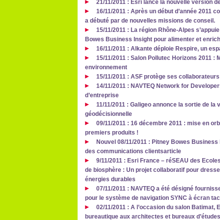
21/11/2011 : Esri lance la nouvelle version d
16/11/2011 : Après un début d’année 2011 co
a débuté par de nouvelles missions de conseil.
15/11/2011 : La région Rhône-Alpes s’appuie
Bowes Business Insight pour alimenter et enrich
16/11/2011 : Alkante déploie Respire, un es
15/11/2011 : Salon Pollutec Horizons 2011 : M
environnement
15/11/2011 : ASF protège ses collaborateur
14/11/2011 : NAVTEQ Network for Developers
d’entreprise
11/11/2011 : Galigeo annonce la sortie de la 
géodécisionnelle
09/11/2011 : 16 décembre 2011 : mise en orbi
premiers produits !
Nouvel 08/11/2011 : Pitney Bowes Business I
des communications clientsarticle
9/11/2011 : Esri France – réSEAU des Ecol
de biosphère : Un projet collaboratif pour dress
énergies durables
07/11/2011 : NAVTEQ a été désigné fourniss
pour le système de navigation SYNC à écran tac
02/11/2011 : A l’occasion du salon Batimat,
bureautique aux architectes et bureaux d’étude