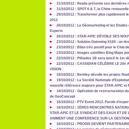
31/10/2012 : Realia présente ses dernières 
31/10/2012 : SPOT 6 & 7, la Chine renouvell
29/10/2012 : Transformer plus rapidement 
2012
26/10/2012 : Le Géomarketing et les Etudes 
Experts
26/10/2012 : STAR-APIC DÉVOILE SES NO
23/10/2012 : Solution Gatewing X100 : un dr
23/10/2012 : Bilan très positif pour le Clu
23/10/2012 : Images satellites Bing Maps p
22/10/2012 : Pléiades 1B sera lancé le 1er
22/10/2012 : CASSIDIAN CÉLÈBRE LE 2
VISION
18/10/2012 : Bentley dévoile les projets fin
19/10/2012 : La Société Nationale d’Exploita
nouvelle référence majeure pour STAR-APIC et
18/10/2012 : Opération de restructuration du
de GeoConcept
16/10/2012 : PTV Event 2012. Parole d’exper
16/10/2012 : 1ÈRES RENCONTRES NATION
STAR-APIC ET LE SYNDICAT DES EAUX ET DE 
ANIMENT UNE CONFERENCE SUR LA GESTION
16/10/2012 : PROGIS DEVIENT PARTENAI