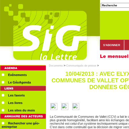
S'ABONNER
>
>
Documents
Communiqués de presse
10/04/2013 : AVEC E
Evénements
COMMUNES DE VALLET OPT
Le GéoAgenda
DONNÉES GÉ
Les favoris
Les livres
Les sites du mois
La Communauté de Communes de Vallet (CCV) a fait le c
plus grande homogénéité, facilitant ainsi les échanges d
Rechercher une géo-
recherché est celui d’un système techniquement uniqu
entreprise
C’est dans cette continuité que la décision de migrer ver