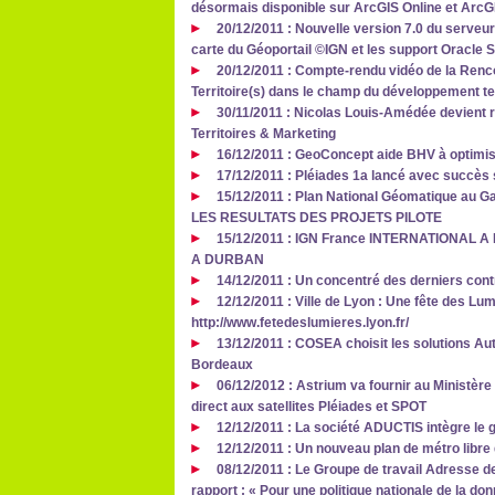
désormais disponible sur ArcGIS Online et ArcG
20/12/2011 : Nouvelle version 7.0 du serve
carte du Géoportail ©IGN et les support Oracle S
20/12/2011 : Compte-rendu vidéo de la Renco
Territoire(s) dans le champ du développement ter
30/11/2011 : Nicolas Louis-Amédée devient 
Territoires & Marketing
16/12/2011 : GeoConcept aide BHV à optimis
17/12/2011 : Pléiades 1a lancé avec succès 
15/12/2011 : Plan National Géomatique au
LES RESULTATS DES PROJETS PILOTE
15/12/2011 : IGN France INTERNATIONAL 
A DURBAN
14/12/2011 : Un concentré des derniers con
12/12/2011 : Ville de Lyon : Une fête des Lu
http://www.fetedeslumieres.lyon.fr/
13/12/2011 : COSEA choisit les solutions Aut
Bordeaux
06/12/2012 : Astrium va fournir au Ministèr
direct aux satellites Pléiades et SPOT
12/12/2011 : La société ADUCTIS intègre 
12/12/2011 : Un nouveau plan de métro libre 
08/12/2011 : Le Groupe de travail Adresse d
rapport : « Pour une politique nationale de la do