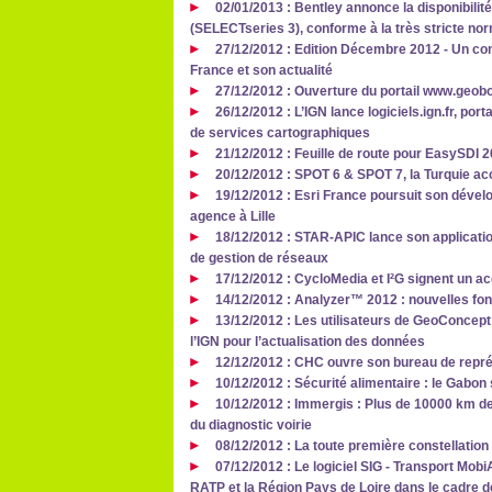
02/01/2013 : Bentley annonce la disponibilité
(SELECTseries 3), conforme à la très stricte no
27/12/2012 : Edition Décembre 2012 - Un co
France et son actualité
27/12/2012 : Ouverture du portail www.geob
26/12/2012 : L’IGN lance logiciels.ign.fr, por
de services cartographiques
21/12/2012 : Feuille de route pour EasySDI 
20/12/2012 : SPOT 6 & SPOT 7, la Turquie ac
19/12/2012 : Esri France poursuit son dével
agence à Lille
18/12/2012 : STAR-APIC lance son application
de gestion de réseaux
17/12/2012 : CycloMedia et I²G signent un ac
14/12/2012 : Analyzer™ 2012 : nouvelles fo
13/12/2012 : Les utilisateurs de GeoConcept 
l’IGN pour l’actualisation des données
12/12/2012 : CHC ouvre son bureau de repr
10/12/2012 : Sécurité alimentaire : le Gabon
10/12/2012 : Immergis : Plus de 10000 km de
du diagnostic voirie
08/12/2012 : La toute première constellation
07/12/2012 : Le logiciel SIG - Transport Mobi
RATP et la Région Pays de Loire dans le cadre 