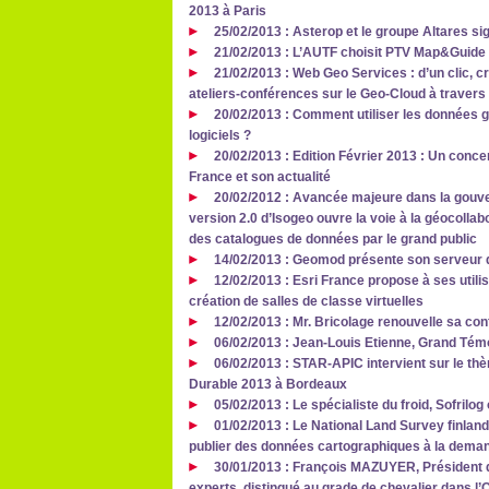
2013 à Paris
25/02/2013 : Asterop et le groupe Altares si
21/02/2013 : L’AUTF choisit PTV Map&Guide 
21/02/2013 : Web Geo Services : d’un clic, cr
ateliers-conférences sur le Geo-Cloud à travers
20/02/2013 : Comment utiliser les données 
logiciels ?
20/02/2013 : Edition Février 2013 : Un conc
France et son actualité
20/02/2012 : Avancée majeure dans la gouve
version 2.0 d’Isogeo ouvre la voie à la géocollab
des catalogues de données par le grand public
14/02/2013 : Geomod présente son serveur 
12/02/2013 : Esri France propose à ses utili
création de salles de classe virtuelles
12/02/2013 : Mr. Bricolage renouvelle sa co
06/02/2013 : Jean-Louis Etienne, Grand Tém
06/02/2013 : STAR-APIC intervient sur le th
Durable 2013 à Bordeaux
05/02/2013 : Le spécialiste du froid, Sofril
01/02/2013 : Le National Land Survey finlan
publier des données cartographiques à la deman
30/01/2013 : François MAZUYER, Président d
experts, distingué au grade de chevalier dans l’