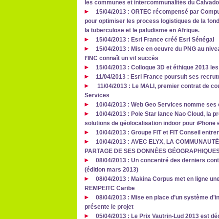
les communes et intercommunalités du Calvad
15/04/2013 : ORTEC récompensé par Compute
pour optimiser les process logistiques de la fond
la tuberculose et le paludisme en Afrique.
15/04/2013 : Esri France créé Esri Sénégal
15/04/2013 : Mise en oeuvre du PNG au nivea
l’INC connaît un vif succès
15/04/2013 : Colloque 3D et éthique 2013 les
11/04/2013 : Esri France poursuit ses recr
11/04/2013 : Le MALI, premier contrat de co
Services
10/04/2013 : Web Geo Services nomme ses 
10/04/2013 : Pole Star lance Nao Cloud, la 
solutions de géolocalisation indoor pour iPhone 
10/04/2013 : Groupe FIT et FIT Conseil entren
10/04/2013 : AVEC ELYX, LA COMMUNAUT
PARTAGE DE SES DONNÉES GÉOGRAPHIQUE
08/04/2013 : Un concentré des derniers cont
(édition mars 2013)
08/04/2013 : Makina Corpus met en ligne une
REMPEITC Caribe
08/04/2013 : Mise en place d’un système d’i
présente le projet
05/04/2013 : Le Prix Vautrin-Lud 2013 est d