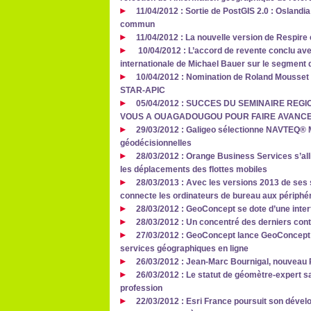
11/04/2012 : Sortie de PostGIS 2.0 : Oslandia
commun
11/04/2012 : La nouvelle version de Respire 
10/04/2012 : L’accord de revente conclu av
internationale de Michael Bauer sur le segment
10/04/2012 : Nomination de Roland Mousset 
STAR-APIC
05/04/2012 : SUCCES DU SEMINAIRE REGI
VOUS A OUAGADOUGOU POUR FAIRE AVANCE
29/03/2012 : Galigeo sélectionne NAVTEQ® M
géodécisionnelles
28/03/2012 : Orange Business Services s’al
les déplacements des flottes mobiles
28/03/2013 : Avec les versions 2013 de ses 
connecte les ordinateurs de bureau aux périphér
28/03/2012 : GeoConcept se dote d’une inte
28/03/2012 : Un concentré des derniers con
27/03/2012 : GeoConcept lance GeoConcept 
services géographiques en ligne
26/03/2012 : Jean-Marc Bournigal, nouveau P
26/03/2012 : Le statut de géomètre-expert sa
profession
22/03/2012 : Esri France poursuit son dével