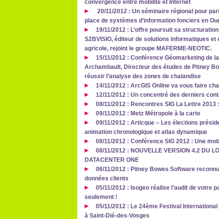
convergence entre mobilité et Internet
20/11/2012 : Un séminaire régional pour par
place de systèmes d’information fonciers en Ou
19/11/2012 : L’offre poursuit sa structuration
S2BVISIO, éditeur de solutions informatiques et d
agricole, rejoint le groupe MAFERME-NEOTIC.
15/11/2012 : Conférence Géomarketing de la 
Archambault, Directeur des études de Pitney Bo
réussir l’analyse des zones de chalandise
14/11/2012 : ArcGIS Online va vous faire cha
12/11/2012 : Un concentré des derniers cont
08/11/2012 : Rencontres SIG La Lettre 2013
09/11/2012 : Metz Métropole à la carte
09/11/2012 : Articque – Les élections présid
animation chronologique et atlas dynamique
08/11/2012 : Conférence SIG 2012 : Une mobil
08/11/2012 : NOUVELLE VERSION 4.2 DU 
DATACENTER ONE
06/11/2012 : Pitney Bowes Software reconnu 
données clients
05/11/2012 : Isogeo réalise l’audit de votre 
seulement !
05/11/2012 : Le 24ème Festival Internationa
à Saint-Dié-des-Vosges