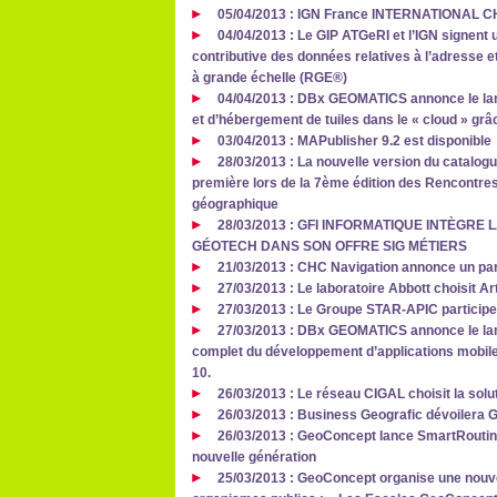
05/04/2013 : IGN France INTERNATIONAL
04/04/2013 : Le GIP ATGeRI et l’IGN signent 
contributive des données relatives à l’adresse et
à grande échelle (RGE®)
04/04/2013 : DBx GEOMATICS annonce le lan
et d’hébergement de tuiles dans le « cloud » grâ
03/04/2013 : MAPublisher 9.2 est disponible
28/03/2013 : La nouvelle version du catalog
première lors de la 7ème édition des Rencontre
géographique
28/03/2013 : GFI INFORMATIQUE INTÈGRE
GÉOTECH DANS SON OFFRE SIG MÉTIERS
21/03/2013 : CHC Navigation annonce un part
27/03/2013 : Le laboratoire Abbott choisit A
27/03/2013 : Le Groupe STAR-APIC participe
27/03/2013 : DBx GEOMATICS annonce le lanc
complet du développement d’applications mobile
10.
26/03/2013 : Le réseau CIGAL choisit la sol
26/03/2013 : Business Geografic dévoilera 
26/03/2013 : GeoConcept lance SmartRouting 
nouvelle génération
25/03/2013 : GeoConcept organise une nouvel