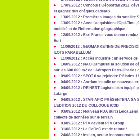
17/09/2012 : Concours Géoportail 2012, dév
et gagnez des chèques cadeaux !
13/09/2012 : Premières images du satellite 
13/09/2012 : Avec l’acquisition d’Opti-Time
mobilité et de l’information géographique
12/09/2012 : Esri France vous donne rendez
Esri
11/09/2012 : GEOMARKETING DE PRECISI
ILOTS PARABELLUM
11/09/2012 : Accès Industrie : un service de
10/09/2012 : NAO Campus® la solution de géo
sur les 600 000 m2 de l’Aéroport Paris-Charles 
09/09/2012 : SPOT 6 va rejoindre Pléiades 1A
04/09/2012 : Astrium installe un nouveau te
04/09/2012 : REINERT Logistic bien équipé po
Lafarge
04/09/2012 : STAR-APIC PRÉSENTERA SA 
L’EDITION 2012 DU COLLOQUE IC3D
03/09/2012 : Nouveau PDA durci Leica Zeno 
collecte de données sur le terrain
03/09/2012 : PTV devient PTV Group
31/08/2012 : Le GeOnG est de retour !
24/08/2012 : Insiteo, acteur incontournable de 