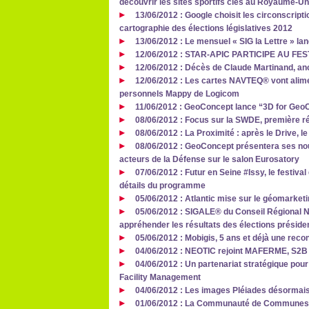
découvrir les sites sportifs clés au Royaume-Un
13/06/2012 : Google choisit les circonscript
cartographie des élections législatives 2012
13/06/2012 : Le mensuel « SIG la Lettre » lan
12/06/2012 : STAR-APIC PARTICIPE AU F
12/06/2012 : Décès de Claude Martinand, anc
12/06/2012 : Les cartes NAVTEQ® vont alim
personnels Mappy de Logicom
11/06/2012 : GeoConcept lance “3D for Geo
08/06/2012 : Focus sur la SWDE, première r
08/06/2012 : La Proximité : après le Drive, le
08/06/2012 : GeoConcept présentera ses nou
acteurs de la Défense sur le salon Eurosatory
07/06/2012 : Futur en Seine #Issy, le festiva
détails du programme
05/06/2012 : Atlantic mise sur le géomarketi
05/06/2012 : SIGALE® du Conseil Régional N
appréhender les résultats des élections président
05/06/2012 : Mobigis, 5 ans et déjà une reco
04/06/2012 : NEOTIC rejoint MAFERME, S2B V
04/06/2012 : Un partenariat stratégique pour
Facility Management
04/06/2012 : Les images Pléiades désormais 
01/06/2012 : La Communauté de Communes du