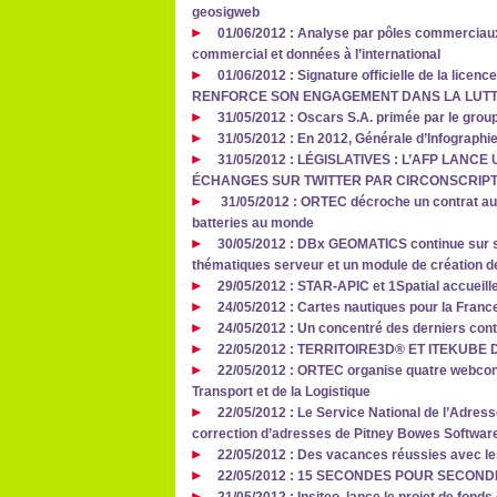
geosigweb
01/06/2012 : Analyse par pôles commerciau
commercial et données à l’international
01/06/2012 : Signature officielle de la lice
RENFORCE SON ENGAGEMENT DANS LA LUTT
31/05/2012 : Oscars S.A. primée par le grou
31/05/2012 : En 2012, Générale d’Infograph
31/05/2012 : LÉGISLATIVES : L’AFP LANC
ÉCHANGES SUR TWITTER PAR CIRCONSCRIPT
31/05/2012 : ORTEC décroche un contrat aup
batteries au monde
30/05/2012 : DBx GEOMATICS continue sur s
thématiques serveur et un module de création de
29/05/2012 : STAR-APIC et 1Spatial accueill
24/05/2012 : Cartes nautiques pour la Franc
24/05/2012 : Un concentré des derniers con
22/05/2012 : TERRITOIRE3D® ET ITEKUB
22/05/2012 : ORTEC organise quatre webcon
Transport et de la Logistique
22/05/2012 : Le Service National de l’Adres
correction d’adresses de Pitney Bowes Softwar
22/05/2012 : Des vacances réussies avec le
22/05/2012 : 15 SECONDES POUR SECOND