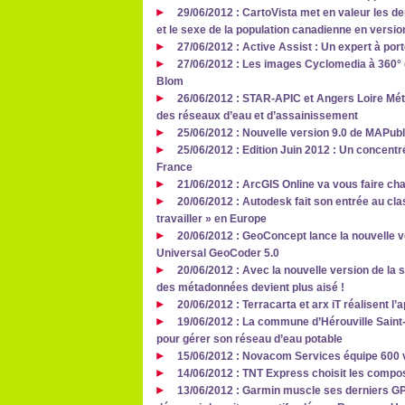
29/06/2012 : CartoVista met en valeur les d
et le sexe de la population canadienne en versio
27/06/2012 : Active Assist : Un expert à por
27/06/2012 : Les images Cyclomedia à 360° 
Blom
26/06/2012 : STAR-APIC et Angers Loire Mét
des réseaux d’eau et d’assainissement
25/06/2012 : Nouvelle version 9.0 de MAPubl
25/06/2012 : Edition Juin 2012 : Un concent
France
21/06/2012 : ArcGIS Online va vous faire cha
20/06/2012 : Autodesk fait son entrée au cla
travailler » en Europe
20/06/2012 : GeoConcept lance la nouvelle 
Universal GeoCoder 5.0
20/06/2012 : Avec la nouvelle version de la s
des métadonnées devient plus aisé !
20/06/2012 : Terracarta et arx iT réalisent l
19/06/2012 : La commune d’Hérouville Saint-
pour gérer son réseau d’eau potable
15/06/2012 : Novacom Services équipe 600
14/06/2012 : TNT Express choisit les comp
13/06/2012 : Garmin muscle ses derniers G