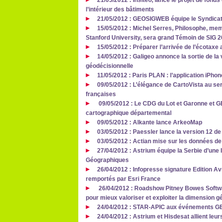
21/05/2012 : Insiteo, lance le projet de fond
l’intérieur des bâtiments
21/05/2012 : GEOSIGWEB équipe le Syndicat
15/05/2012 : Michel Serres, Philosophe, me
Stanford University, sera grand Témoin de SIG 
15/05/2012 : Préparer l’arrivée de l’écotax
14/05/2012 : Galigeo annonce la sortie de la 
géodécisionnelle
11/05/2012 : Paris PLAN : l’application iPhon
09/05/2012 : L’élégance de CartoVista au ser
françaises
09/05/2012 : Le CDG du Lot et Garonne et G
cartographique départemental
09/05/2012 : Alkante lance ArkeoMap
03/05/2012 : Paessler lance la version 12 
03/05/2012 : Actian mise sur les données de
27/04/2012 : Astrium équipe la Serbie d’une
Géographiques
26/04/2012 : Infopresse signature Edition Av
remportés par Esri France
26/04/2012 : Roadshow Pitney Bowes Softwar
pour mieux valoriser et exploiter la dimension
24/04/2012 : STAR-APIC aux événements 
24/04/2012 : Astrium et Hisdesat allient leur