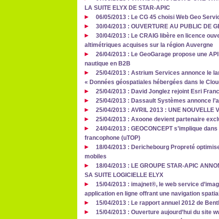
LA SUITE ELYX DE STAR-APIC
06/05/2013 : Le CG 45 choisi Web Geo Service
30/04/2013 : OUVERTURE AU PUBLIC DE
30/04/2013 : Le CRAIG libère en licence ou
altimétriques acquises sur la région Auvergne
26/04/2013 : Le GeoGarage propose une API
nautique en B2B
25/04/2013 : Astrium Services annonce le l
« Données géospatiales hébergées dans le Clou
25/04/2013 : David Jonglez rejoint Esri Fran
25/04/2013 : Dassault Systèmes annonce l’a
25/04/2013 : AVRIL 2013 : UNE NOUVELLE
25/04/2013 : Axoone devient partenaire exc
24/04/2013 : GEOCONCEPT s’implique dans la
francophone (uTOP)
18/04/2013 : Derichebourg Propreté optimise
mobiles
18/04/2013 : LE GROUPE STAR-APIC ANN
SA SUITE LOGICIELLE ELYX
15/04/2013 : imajnet®, le web service d’image
application en ligne offrant une navigation spati
15/04/2013 : Le rapport annuel 2012 de Bent
15/04/2013 : Ouverture aujourd’hui du site w