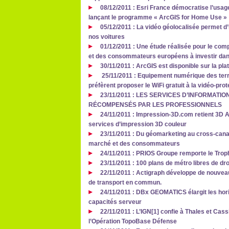
08/12/2011 : Esri France démocratise l’usa
lançant le programme « ArcGIS for Home Use »
05/12/2011 : La vidéo géolocalisée permet d’i
nos voitures
01/12/2011 : Une étude réalisée pour le com
et des consommateurs européens à investir dan
30/11/2011 : ArcGIS est disponible sur la pl
25/11/2011 : Equipement numérique des terri
préfèrent proposer le WiFi gratuit à la vidéo-prot
23/11/2011 : LES SERVICES D’INFORMATI
RÉCOMPENSÉS PAR LES PROFESSIONNELS
24/11/2011 : Impression-3D.com retient 3D A
services d’impression 3D couleur
23/11/2011 : Du géomarketing au cross-canal
marché et des consommateurs
24/11/2011 : PRIOS Groupe remporte le Trop
23/11/2011 : 100 plans de métro libres de dr
22/11/2011 : Actigraph développe de nouveau
de transport en commun.
24/11/2011 : DBx GEOMATICS élargit les hori
capacités serveur
22/11/2011 : L’IGN[1] confie à Thales et Cas
l’Opération TopoBase Défense