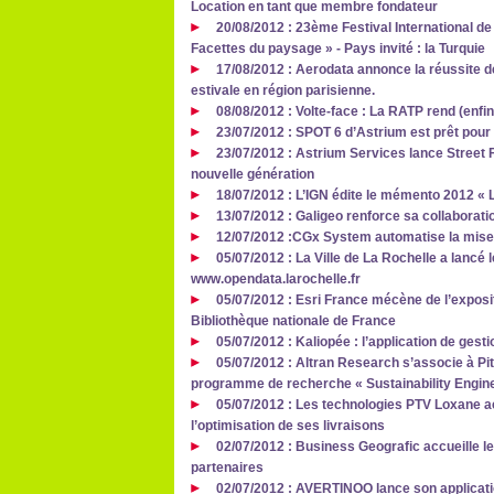
Location en tant que membre fondateur
20/08/2012 : 23ème Festival International d
Facettes du paysage » - Pays invité : la Turquie
17/08/2012 : Aerodata annonce la réussite 
estivale en région parisienne.
08/08/2012 : Volte-face : La RATP rend (enfi
23/07/2012 : SPOT 6 d’Astrium est prêt pou
23/07/2012 : Astrium Services lance Street 
nouvelle génération
18/07/2012 : L’IGN édite le mémento 2012 « La
13/07/2012 : Galigeo renforce sa collaborati
12/07/2012 :CGx System automatise la mise
05/07/2012 : La Ville de La Rochelle a lancé l
www.opendata.larochelle.fr
05/07/2012 : Esri France mécène de l’exposit
Bibliothèque nationale de France
05/07/2012 : Kaliopée : l’application de gest
05/07/2012 : Altran Research s’associe à P
programme de recherche « Sustainability Engi
05/07/2012 : Les technologies PTV Loxane
l’optimisation de ses livraisons
02/07/2012 : Business Geografic accueille l
partenaires
02/07/2012 : AVERTINOO lance son applicati