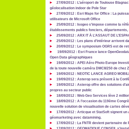
27/09/2012 : L’aéroport de Toulouse Blagna
géolocalisation indoor de Pole Star
27/09/2012 : Esri Maps for Office : La puiss
utilisateurs de Microsoft Office
25/09/2012 : Isogeo s’impose comme la réfé
établissements publics fonciers, départements, 
25/09/2012 : ARX IT À L’ASSAUT DE L’ES
25/09/2012 : Les plans d’intérieur arrivent
20/09/2012 : Le symposium OGRS est de ret
19/09/2012 : Esri France lance OpenGeodata.
Open Data géographiques
19/09/2012 : APEI Aéro Photo Europe Investig
de la toute nouvelle caméra DMCII/250 de chez Z/
19/09/2012 : NEOTIC LANCE AGREO MOBIL
19/09/2012 : Asterop sera présent à la Conf
19/09/2012 : Asterop offre des solutions d’a
propres au secteur public
18/09/2012 : Web Geo Services lève 2 milli
18/09/2012 : A l’occasion du 119ème Congr
nouvelle solution de visualisation de cartes dé
17/09/2012 : Articque et StatSoft signent un
géomarketing avec datamining.
17/09/2012 : La FNTR devient partenaire de
17/09/2012 : GEOMATIQUE CONSEIL s’install