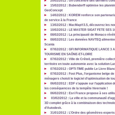
20/02/2012 : Un concentré des derniers cont
15/02/2012 : Bubendorff optimise les planni
GeoConcept
14/02/2012 : KOREM renforce son partenaria
de service à la France
13/02/2012 : MacMap®3.5, découvrez les n
10/02/2012 : LE MASTER SIGAT FETE SES 10
08/02/2012 : La principauté de Monaco révèle
08/02/2012 : Les données NAVTEQ alimentent
Scania
07/02/2012 : GFI INFORMATIQUE LANCE 3
TOURISME EN SAÔNE-ET-LOIRE
07/02/2012 : Ville de Créteil, première colle
territoire en toute autonomie avec la solution 
07/02/2012 : OPTI-TIME publie Le Livre Blanc
07/02/2012 : Fost Plus, l’organisme belge de
ménagers choisit le logiciel d’optimisation de
06/02/2012 : EDF s’appuie sur l’application d
les conséquences de la tempête hivernale !
06/02/2012 : Esri France propose à ses utili
03/02/2012 : La ville et la communauté d’ag
3D complet grâce à la combinaison des technolog
d’Autodesk.
31/01/2012 : L’Ordre des géomètres-experts