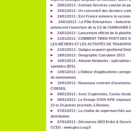
29/01/2013 : Astrium Services conclut un pa
25/01/2013 : Un concentré des derniers cont
24/01/2013 : Esri France annonce la version
24/01/2013 : Le Pôle Entreprises – Industrie
annoncent l’ouverture de la V.2 de l’ANNUAI
24/01/2013 : Lancement officiel de la plate
21/01/2013 : COMMENT TIRER PARTI DE
LES MÉTIERS ET LES ACTIVITÉS DE TRANSPO
21/01/2013 : Galigeo acquiert geoXtend Gm
18/01/2013 : Geographic Calculator 2013
16/01/2013 : Alkante Networks : spécialiste
spatiales (IDS).
14/01/2013 : L’éditeur d’applications cart
de nominations
10/01/2013 : Nouveaux contrats d’assistan
CONSEIL
08/01/2013 : Avec Cogéorisks, Covéa révolut
08/01/2013 : Le Groupe STAR-APIC exposant 
23 et 24 janvier prochain, à Rennes.
07/01/2013 : La chaîne de supermarchés aus
distribution
07/01/2013 : Découvrez GÉO Erdre & Gesvres,
CCEG : www.geo.cceg.fr