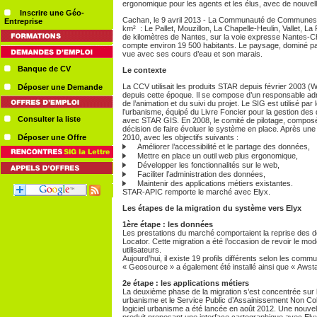
ergonomique pour les agents et les élus, avec de nouvelle
Inscrire une Géo-
Cachan, le 9 avril 2013 - La Communauté de Communes 
Entreprise
km² : Le Pallet, Mouzillon, La Chapelle-Heulin, Vallet, La
de kilomètres de Nantes, sur la voie expresse Nantes-C
compte environ 19 500 habitants. Le paysage, dominé par 
vue avec ses cours d’eau et son marais.
Banque de CV
Le contexte
La CCV utilisait les produits STAR depuis février 2003 
Déposer une Demande
depuis cette époque. Il se compose d’un responsable adm
de l’animation et du suivi du projet. Le SIG est utilisé p
l’urbanisme, équipé du Livre Foncier pour la gestion des 
Consulter la liste
avec STAR GIS. En 2008, le comité de pilotage, composé
décision de faire évoluer le système en place. Après une
Déposer une Offre
2010, avec les objectifs suivants :
Améliorer l’accessibilité et le partage des données,
Mettre en place un outil web plus ergonomique,
Développer les fonctionnalités sur le web,
Faciliter l’administration des données,
Maintenir des applications métiers existantes.
STAR-APIC remporte le marché avec Elyx.
Les étapes de la migration du système vers Elyx
1ère étape : les données
Les prestations du marché comportaient la reprise des d
Locator. Cette migration a été l’occasion de revoir le mo
utilisateurs.
Aujourd’hui, il existe 19 profils différents selon les com
« Geosource » a également été installé ainsi que « Awsta
2e étape : les applications métiers
La deuxième phase de la migration s’est concentrée sur le
urbanisme et le Service Public d’Assainissement Non Coll
logiciel urbanisme a été lancée en août 2012. Une nouvell