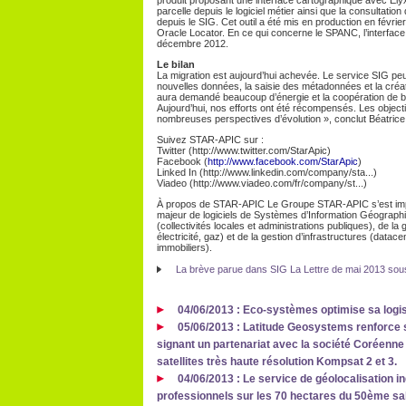
produit proposant une interface cartographique avec Elyx
parcelle depuis le logiciel métier ainsi que la consultation
depuis le SIG. Cet outil a été mis en production en févr
Oracle Locator. En ce qui concerne le SPANC, l’interfac
décembre 2012.
Le bilan
La migration est aujourd’hui achevée. Le service SIG peut
nouvelles données, la saisie des métadonnées et la créati
aura demandé beaucoup d’énergie et la coopération de be
Aujourd’hui, nos efforts ont été récompensés. Les object
nombreuses perspectives d’évolution », conclut Béatric
Suivez STAR-APIC sur :
Twitter (http://www.twitter.com/StarApic)
Facebook (
http://www.facebook.com/StarApic
)
Linked In (http://www.linkedin.com/company/sta...)
Viadeo (http://www.viadeo.com/fr/company/st...)
À propos de STAR-APIC Le Groupe STAR-APIC s’est impo
majeur de logiciels de Systèmes d’Information Géographiqu
(collectivités locales et administrations publiques), de la
électricité, gaz) et de la gestion d’infrastructures (dat
immobiliers).
La brève parue dans SIG La Lettre de mai 2013 sous
04/06/2013 : Eco-systèmes optimise sa logi
05/06/2013 : Latitude Geosystems renforce so
signant un partenariat avec la société Coréenne S
satellites très haute résolution Kompsat 2 et 3.
04/06/2013 : Le service de géolocalisation in
professionnels sur les 70 hectares du 50ème salo