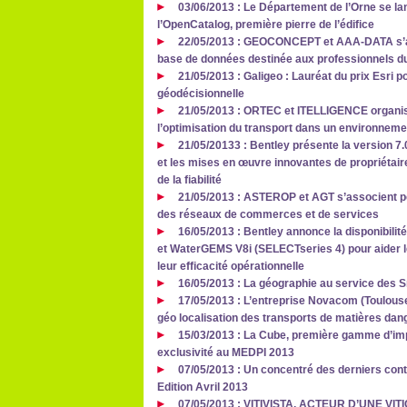
03/06/2013 : Le Département de l’Orne se la
l’OpenCatalog, première pierre de l’édifice
22/05/2013 : GEOCONCEPT et AAA-DATA s’all
base de données destinée aux professionnels d
21/05/2013 : Galigeo : Lauréat du prix Esri p
géodécisionnelle
21/05/2013 : ORTEC et ITELLIGENCE organise
l’optimisation du transport dans un environnem
21/05/20133 : Bentley présente la version
et les mises en œuvre innovantes de propriétai
de la fiabilité
21/05/2013 : ASTEROP et AGT s’associent p
des réseaux de commerces et de services
16/05/2013 : Bentley annonce la disponibil
et WaterGEMS V8i (SELECTseries 4) pour aider le
leur efficacité opérationnelle
16/05/2013 : La géographie au service des 
17/05/2013 : L’entreprise Novacom (Toulouse
géo localisation des transports de matières dan
15/03/2013 : La Cube, première gamme d’im
exclusivité au MEDPI 2013
07/05/2013 : Un concentré des derniers contr
Edition Avril 2013
07/05/2013 : VITIVISTA, ACTEUR D’UNE 