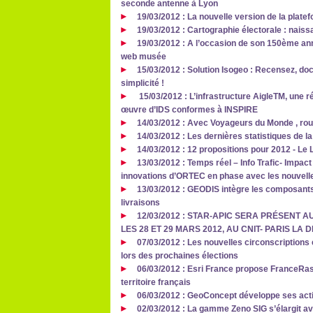
seconde antenne à Lyon
19/03/2012 : La nouvelle version de la plate
19/03/2012 : Cartographie électorale : nais
19/03/2012 : A l’occasion de son 150ème ann
web musée
15/03/2012 : Solution Isogeo : Recensez, d
simplicité !
15/03/2012 : L’infrastructure AigleTM, une 
œuvre d’IDS conformes à INSPIRE
14/03/2012 : Avec Voyageurs du Monde , roule
14/03/2012 : Les dernières statistiques de l
14/03/2012 : 12 propositions pour 2012 - Le
13/03/2012 : Temps réel – Info Trafic- Impac
innovations d’ORTEC en phase avec les nouvelle
13/03/2012 : GEODIS intègre les composants
livraisons
12/03/2012 : STAR-APIC SERA PRÉSENT
LES 28 ET 29 MARS 2012, AU CNIT- PARIS LA
07/03/2012 : Les nouvelles circonscription
lors des prochaines élections
06/03/2012 : Esri France propose FranceRas
territoire français
06/03/2012 : GeoConcept développe ses act
02/03/2012 : La gamme Zeno SIG s’élargit ave