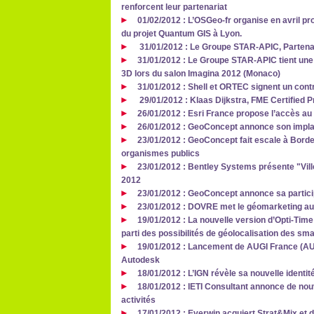
renforcent leur partenariat
01/02/2012 : L’OSGeo-fr organise en avril p
du projet Quantum GIS à Lyon.
31/01/2012 : Le Groupe STAR-APIC, Parten
31/01/2012 : Le Groupe STAR-APIC tient une
3D lors du salon Imagina 2012 (Monaco)
31/01/2012 : Shell et ORTEC signent un cont
29/01/2012 : Klaas Dijkstra, FME Certified P
26/01/2012 : Esri France propose l’accès au 
26/01/2012 : GeoConcept annonce son impla
23/01/2012 : GeoConcept fait escale à Bord
organismes publics
23/01/2012 : Bentley Systems présente "Vill
2012
23/01/2012 : GeoConcept annonce sa partici
23/01/2012 : DOVRE met le géomarketing au
19/01/2012 : La nouvelle version d’Opti-Ti
parti des possibilités de géolocalisation des sm
19/01/2012 : Lancement de AUGI France (AUGI
Autodesk
18/01/2012 : L’IGN révèle sa nouvelle identité
18/01/2012 : IETI Consultant annonce de no
activités
17/01/2012 : Everwin acquiert Strat&Mix et d