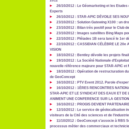
2012
26/10/2012 : Le Géomarketing et les Etudes 
Experts
26/10/2012 : STAR-APIC DÉVOILE SES NO
23/10/2012 : Solution Gatewing X100 : un dr
23/10/2012 : Bilan très positif pour le Clu
23/10/2012 : Images satellites Bing Maps p
22/10/2012 : Pléiades 1B sera lancé le 1er
22/10/2012 : CASSIDIAN CÉLÈBRE LE 2
VISION
18/10/2012 : Bentley dévoile les projets fin
19/10/2012 : La Société Nationale d’Exploita
nouvelle référence majeure pour STAR-APIC et
18/10/2012 : Opération de restructuration du
de GeoConcept
16/10/2012 : PTV Event 2012. Parole d’exper
16/10/2012 : 1ÈRES RENCONTRES NATION
STAR-APIC ET LE SYNDICAT DES EAUX ET DE 
ANIMENT UNE CONFERENCE SUR LA GESTION
16/10/2012 : PROGIS DEVIENT PARTENAI
12/10/2012 : Le service de géolocalisation 
visiteurs de la Cité des sciences et de l’industri
11/10/2012 : GeoConcept s’associe à RBS So
processus métier des commerciaux et technici