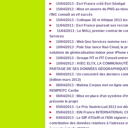
15/04/2013 : Esri France créé Esri Sénégal
15/04/2013 : Mise en oeuvre du PNG au nivea
l’INC connaît un vif succès
15/04/2013 : Colloque 3D et éthique 2013 les
11/04/2013 : Esri France poursuit ses recr
11/04/2013 : Le MALI, premier contrat de co
Services
10/04/2013 : Web Geo Services nomme ses 
10/04/2013 : Pole Star lance Nao Cloud, la 
solutions de géolocalisation indoor pour iPhone 
10/04/2013 : Groupe FIT et FIT Conseil entren
10/04/2013 : AVEC ELYX, LA COMMUNAUT
PARTAGE DE SES DONNÉES GÉOGRAPHIQUE
08/04/2013 : Un concentré des derniers cont
(édition mars 2013)
08/04/2013 : Makina Corpus met en ligne une
REMPEITC Caribe
08/04/2013 : Mise en place d’un système d’i
présente le projet
05/04/2013 : Le Prix Vautrin-Lud 2013 est d
05/04/2013 : IGN France INTERNATIONAL
04/04/2013 : Le GIP ATGeRI et l’IGN signent 
contributive des données relatives à l’adresse et