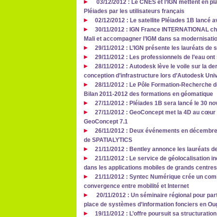
03/12/2012 : Le CNES et l’IGN mettent en pla
Pléiades par les utilisateurs français
02/12/2012 : Le satellite Pléiades 1B lancé 
30/11/2012 : IGN France INTERNATIONAL cho
Mali et accompagner l’IGM dans sa modernisati
29/11/2012 : L’IGN présente les lauréats de
29/11/2012 : Les professionnels de l’eau ont 
28/11/2012 : Autodesk lève le voile sur la de
conception d’infrastructure lors d’Autodesk Uni
28/11/2012 : Le Pôle Formation-Recherche de
Bilan 2011-2012 des formations en géomatique
27/11/2012 : Pléiades 1B sera lancé le 30 
27/11/2012 : GeoConcept met la 4D au cœur
GeoConcept 7.1
26/11/2012 : Deux événements en décembre p
de SPATIALYTICS
21/11/2012 : Bentley annonce les lauréats d
21/11/2012 : Le service de géolocalisation in
dans les applications mobiles de grands centr
21/11/2012 : Syntec Numérique crée un comit
convergence entre mobilité et Internet
20/11/2012 : Un séminaire régional pour par
place de systèmes d’information fonciers en Ou
19/11/2012 : L’offre poursuit sa structuration