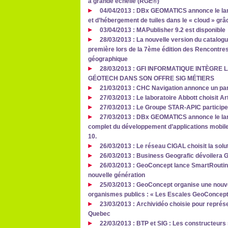
à grande échelle (RGE®)
04/04/2013 : DBx GEOMATICS annonce le lan
et d’hébergement de tuiles dans le « cloud » grâ
03/04/2013 : MAPublisher 9.2 est disponible
28/03/2013 : La nouvelle version du catalog
première lors de la 7ème édition des Rencontre
géographique
28/03/2013 : GFI INFORMATIQUE INTÈGRE
GÉOTECH DANS SON OFFRE SIG MÉTIERS
21/03/2013 : CHC Navigation annonce un part
27/03/2013 : Le laboratoire Abbott choisit A
27/03/2013 : Le Groupe STAR-APIC participe
27/03/2013 : DBx GEOMATICS annonce le lanc
complet du développement d’applications mobile
10.
26/03/2013 : Le réseau CIGAL choisit la sol
26/03/2013 : Business Geografic dévoilera 
26/03/2013 : GeoConcept lance SmartRouting 
nouvelle génération
25/03/2013 : GeoConcept organise une nouvel
organismes publics : « Les Escales GeoConcept
23/03/2013 : Archividéo choisie pour représe
Quebec
22/03/2013 : BTP et SIG : Les constructeurs s