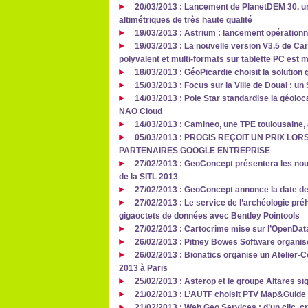
20/03/2013 : Lancement de PlanetDEM 30, u
altimétriques de très haute qualité
19/03/2013 : Astrium : lancement opérationn
19/03/2013 : La nouvelle version V3.5 de Car
polyvalent et multi-formats sur tablette PC est 
18/03/2013 : GéoPicardie choisit la solution
15/03/2013 : Focus sur la Ville de Douai : un 
14/03/2013 : Pole Star standardise la géoloca
NAO Cloud
14/03/2013 : Camineo, une TPE toulousaine,
05/03/2013 : PROGIS REÇOIT UN PRIX L
PARTENAIRES GOOGLE ENTREPRISE
27/02/2013 : GeoConcept présentera les no
de la SITL 2013
27/02/2013 : GeoConcept annonce la date 
27/02/2013 : Le service de l’archéologie pré
gigaoctets de données avec Bentley Pointools
27/02/2013 : Cartocrime mise sur l’OpenData
26/02/2013 : Pitney Bowes Software organi
26/02/2013 : Bionatics organise un Atelier
2013 à Paris
25/02/2013 : Asterop et le groupe Altares si
21/02/2013 : L’AUTF choisit PTV Map&Guide 
21/02/2013 : Web Geo Services : d’un clic, cr