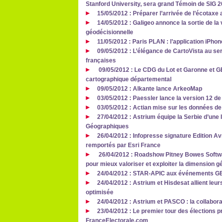
Stanford University, sera grand Témoin de SIG 
15/05/2012 : Préparer l’arrivée de l’écotax
14/05/2012 : Galigeo annonce la sortie de la 
géodécisionnelle
11/05/2012 : Paris PLAN : l’application iPhon
09/05/2012 : L’élégance de CartoVista au ser
françaises
09/05/2012 : Le CDG du Lot et Garonne et G
cartographique départemental
09/05/2012 : Alkante lance ArkeoMap
03/05/2012 : Paessler lance la version 12 
03/05/2012 : Actian mise sur les données de
27/04/2012 : Astrium équipe la Serbie d’une
Géographiques
26/04/2012 : Infopresse signature Edition Av
remportés par Esri France
26/04/2012 : Roadshow Pitney Bowes Softwar
pour mieux valoriser et exploiter la dimension
24/04/2012 : STAR-APIC aux événements 
24/04/2012 : Astrium et Hisdesat allient leur
optimisée
24/04/2012 : Astrium et PASCO : la collabora
23/04/2012 : Le premier tour des élections pr
FranceElectorale.com