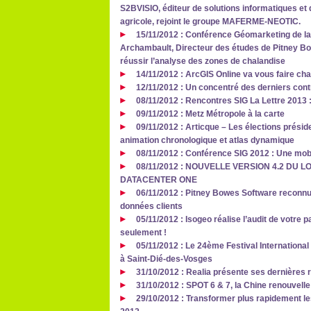
S2BVISIO, éditeur de solutions informatiques et d
agricole, rejoint le groupe MAFERME-NEOTIC.
15/11/2012 : Conférence Géomarketing de la 
Archambault, Directeur des études de Pitney Bo
réussir l’analyse des zones de chalandise
14/11/2012 : ArcGIS Online va vous faire cha
12/11/2012 : Un concentré des derniers cont
08/11/2012 : Rencontres SIG La Lettre 2013
09/11/2012 : Metz Métropole à la carte
09/11/2012 : Articque – Les élections présid
animation chronologique et atlas dynamique
08/11/2012 : Conférence SIG 2012 : Une mobil
08/11/2012 : NOUVELLE VERSION 4.2 DU 
DATACENTER ONE
06/11/2012 : Pitney Bowes Software reconnu 
données clients
05/11/2012 : Isogeo réalise l’audit de votre 
seulement !
05/11/2012 : Le 24ème Festival Internationa
à Saint-Dié-des-Vosges
31/10/2012 : Realia présente ses dernières 
31/10/2012 : SPOT 6 & 7, la Chine renouvell
29/10/2012 : Transformer plus rapidement 