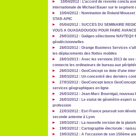
10/04/2012 : L’accord de revente conclu av
internationale de Michael Bauer sur le segment
10/04/2012 : Nomination de Roland Mousset 
STAR-APIC
05/04/2012 : SUCCES DU SEMINAIRE REGI
VOUS A OUAGADOUGOU POUR FAIRE AVANCE
29/03/2012 : Galigeo sélectionne NAVTEQ® M
géodécisionnelles
28/03/2012 : Orange Business Services s’al
les déplacements des flottes mobiles
28/03/2013 : Avec les versions 2013 de ses 
connecte les ordinateurs de bureau aux périphér
28/03/2012 : GeoConcept se dote d’une inte
28/03/2012 : Un concentré des derniers con
27/03/2012 : GeoConcept lance GeoConcept 
services géographiques en ligne
26/03/2012 : Jean-Marc Bournigal, nouveau P
26/03/2012 : Le statut de géomètre-expert sa
profession
22/03/2012 : Esri France poursuit son dével
seconde antenne à Lyon
19/03/2012 : La nouvelle version de la plate
19/03/2012 : Cartographie électorale : nais
19/03/2012 : A l’occasion de son 150ème ann