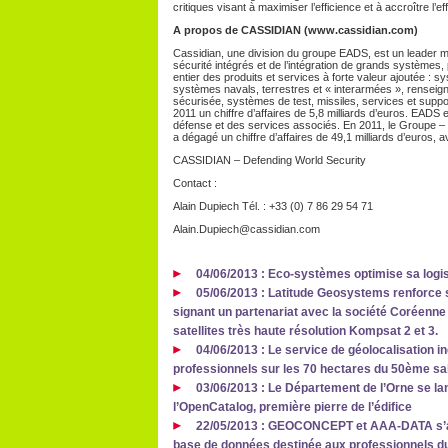
critiques visant à maximiser l’efficience et à accroître l’e
A propos de CASSIDIAN (www.cassidian.com)
Cassidian, une division du groupe EADS, est un leader 
sécurité intégrés et de l’intégration de grands systèmes, 
entier des produits et services à forte valeur ajoutée :
systèmes navals, terrestres et « interarmées », renseig
sécurisée, systèmes de test, missiles, services et supp
2011 un chiffre d’affaires de 5,8 milliards d’euros. EADS 
défense et des services associés. En 2011, le Groupe – 
a dégagé un chiffre d’affaires de 49,1 milliards d’euros, 
CASSIDIAN – Defending World Security
Contact :
Alain Dupiech Tél. : +33 (0) 7 86 29 54 71
Alain.Dupiech@cassidian.com
04/06/2013 : Eco-systèmes optimise sa logi
05/06/2013 : Latitude Geosystems renforce so
signant un partenariat avec la société Coréenne S
satellites très haute résolution Kompsat 2 et 3.
04/06/2013 : Le service de géolocalisation in
professionnels sur les 70 hectares du 50ème salo
03/06/2013 : Le Département de l’Orne se la
l’OpenCatalog, première pierre de l’édifice
22/05/2013 : GEOCONCEPT et AAA-DATA s’all
base de données destinée aux professionnels d