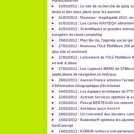
PlanetObserver
01/03/2012 : Le site de recherche de baby-s
deals et des bons plans pour les parents
01/03/2012 : Nouveau : map&guide 2012, un l
01/03/2012 : Les cartes NAVTEQ® alimentent
01/03/2012 : Scientifiques et grandes entre
européen du cloud computing
29/02/2012 : Plan Me Up, l’agenda social qu
27/02/2012 : Nouveau, l’Océ PlotWave 350 
plus vite et aisément
27/02/2012 : Lancement de l’Océ PlotWave 90
en noir & blanc
27/02/2012 : Les capteurs MEMS de STMicro
applications de navigation en intérieur
28/02/2012 : Aareon France annonce l’acquis
d’Information Géographique Décisionnel
24/02/2012 : Les équipes techniques de PTV
22/02/2012 : Astrium Services optimise la su
21/02/2012 : Pascal BERTEAUD est nommé di
22/02/2012 : Aerodata lance Aero+®
20/02/2012 : Un concentré des derniers cont
15/02/2012 : Bubendorff optimise les planni
GeoConcept
14/02/2012 : KOREM renforce son partenaria