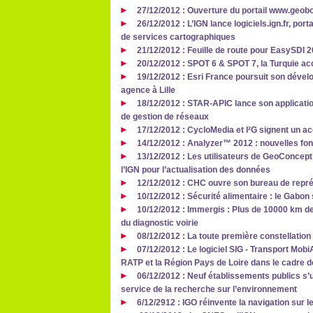
27/12/2012 : Ouverture du portail www.geob
26/12/2012 : L’IGN lance logiciels.ign.fr, por
de services cartographiques
21/12/2012 : Feuille de route pour EasySDI 
20/12/2012 : SPOT 6 & SPOT 7, la Turquie ac
19/12/2012 : Esri France poursuit son dével
agence à Lille
18/12/2012 : STAR-APIC lance son application
de gestion de réseaux
17/12/2012 : CycloMedia et I²G signent un ac
14/12/2012 : Analyzer™ 2012 : nouvelles fo
13/12/2012 : Les utilisateurs de GeoConcept 
l’IGN pour l’actualisation des données
12/12/2012 : CHC ouvre son bureau de repr
10/12/2012 : Sécurité alimentaire : le Gabon
10/12/2012 : Immergis : Plus de 10000 km de
du diagnostic voirie
08/12/2012 : La toute première constellation
07/12/2012 : Le logiciel SIG - Transport Mobi
RATP et la Région Pays de Loire dans le cadre 
06/12/2012 : Neuf établissements publics s’u
service de la recherche sur l’environnement
6/12/2912 : IGO réinvente la navigation sur l