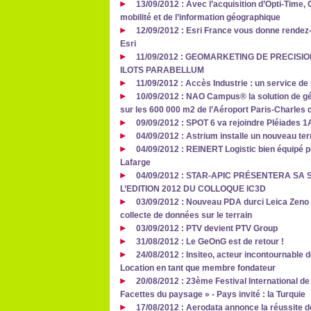
13/09/2012 : Avec l’acquisition d’Opti-Time
mobilité et de l’information géographique
12/09/2012 : Esri France vous donne rendez
Esri
11/09/2012 : GEOMARKETING DE PRECISI
ILOTS PARABELLUM
11/09/2012 : Accès Industrie : un service de
10/09/2012 : NAO Campus® la solution de géo
sur les 600 000 m2 de l’Aéroport Paris-Charles 
09/09/2012 : SPOT 6 va rejoindre Pléiades 1A
04/09/2012 : Astrium installe un nouveau te
04/09/2012 : REINERT Logistic bien équipé po
Lafarge
04/09/2012 : STAR-APIC PRÉSENTERA SA 
L’EDITION 2012 DU COLLOQUE IC3D
03/09/2012 : Nouveau PDA durci Leica Zeno 
collecte de données sur le terrain
03/09/2012 : PTV devient PTV Group
31/08/2012 : Le GeOnG est de retour !
24/08/2012 : Insiteo, acteur incontournable de 
Location en tant que membre fondateur
20/08/2012 : 23ème Festival International d
Facettes du paysage » - Pays invité : la Turquie
17/08/2012 : Aerodata annonce la réussite 