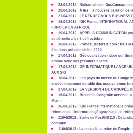
23/04/2012 : Nielsen choisit GeoConcept pou
20/04/2012 : Á lire : la nouvelle parution d
23/04/2012 : LE RENDEZ‐VOUS BUSINES
19/04/2012 : IGN France INTERNATIONAL
FONCIER EN AFRIQUE
19/04/2012 : APPEL A COMMUNICATION pour 
se déroulera les 3 et 4 octobre
18/04/2012 : FranceElectorale.com : tous les
élections présidentielles 2012
17/04/2012 : Géolocalisation indoor sur Smar
iPhone avec ses premiers clients
17/04/2012 : GFI INFORMATIQUE LANCE 
AUX SIG
16/04/2012 : Les pays du bassin du Congo s’
le développement durable des écosystèmes fore
17/04/2012 : LA VERSION 4 DE CANOPÉE 
16/04/2012 : Business Geografic annonce la
Miami
16/04/2012 : IGN France International a prés
réfection de l’information géographique de référ
11/04/2012 : Sortie de PostGIS 2.0 : Oslandia
commun
11/04/2012 : La nouvelle version de Respire 