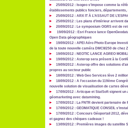
25/09/2012 : Isogeo s’impose comme la réfé
établissements publics fonciers, départements, 
25/09/2012 : ARX IT À L’ASSAUT DE L’ES
25/09/2012 : Les plans d’intérieur arrivent
20/09/2012 : Le symposium OGRS est de ret
19/09/2012 : Esri France lance OpenGeodata.
Open Data géographiques
19/09/2012 : APEI Aéro Photo Europe Investig
de la toute nouvelle caméra DMCII/250 de chez Z/
19/09/2012 : NEOTIC LANCE AGREO MOBIL
19/09/2012 : Asterop sera présent à la Conf
19/09/2012 : Asterop offre des solutions d’a
propres au secteur public
18/09/2012 : Web Geo Services lève 2 milli
18/09/2012 : A l’occasion du 119ème Congr
nouvelle solution de visualisation de cartes dé
17/09/2012 : Articque et StatSoft signent un
géomarketing avec datamining.
17/09/2012 : La FNTR devient partenaire de
17/09/2012 : GEOMATIQUE CONSEIL s’install
17/09/2012 : Concours Géoportail 2012, dév
et gagnez des chèques cadeaux !
13/09/2012 : Premières images du satellite 