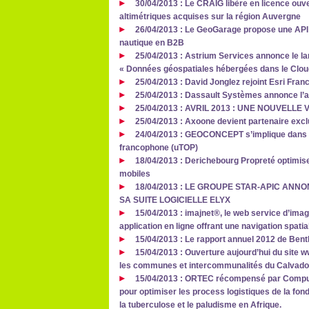
30/04/2013 : Le CRAIG libère en licence ou
altimétriques acquises sur la région Auvergne
26/04/2013 : Le GeoGarage propose une API
nautique en B2B
25/04/2013 : Astrium Services annonce le l
« Données géospatiales hébergées dans le Clou
25/04/2013 : David Jonglez rejoint Esri Fran
25/04/2013 : Dassault Systèmes annonce l’a
25/04/2013 : AVRIL 2013 : UNE NOUVELLE
25/04/2013 : Axoone devient partenaire exc
24/04/2013 : GEOCONCEPT s’implique dans la
francophone (uTOP)
18/04/2013 : Derichebourg Propreté optimise
mobiles
18/04/2013 : LE GROUPE STAR-APIC ANN
SA SUITE LOGICIELLE ELYX
15/04/2013 : imajnet®, le web service d’image
application en ligne offrant une navigation spati
15/04/2013 : Le rapport annuel 2012 de Bent
15/04/2013 : Ouverture aujourd’hui du site w
les communes et intercommunalités du Calvad
15/04/2013 : ORTEC récompensé par Compute
pour optimiser les process logistiques de la fond
la tuberculose et le paludisme en Afrique.