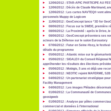
12/06/2012 : STAR-APIC PARTICIPE AU F
12/06/2012 : Décès de Claude Martinand, anc
12/06/2012 : Les cartes NAVTEQ® vont alim
personnels Mappy de Logicom
11/06/2012 : GeoConcept lance “3D for Geo
08/06/2012 : Focus sur la SWDE, première r
08/06/2012 : La Proximité : après le Drive, le
08/06/2012 : GeoConcept présentera ses nou
acteurs de la Défense sur le salon Eurosatory
07/06/2012 : Futur en Seine #Issy, le festiva
détails du programme
05/06/2012 : Atlantic mise sur le géomarketi
05/06/2012 : SIGALE® du Conseil Régional N
appréhender les résultats des élections président
05/06/2012 : Mobigis, 5 ans et déjà une reco
04/06/2012 : NEOTIC rejoint MAFERME, S2B V
04/06/2012 : Un partenariat stratégique pour
Facility Management
04/06/2012 : Les images Pléiades désormais 
01/06/2012 : La Communauté de Communes du
geosigweb
01/06/2012 : Analyse par pôles commerciau
commercial et données à l’international