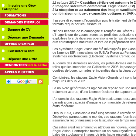
22 octobre 2012
–
Cassidian célèbre cet automne le 
Inscrire une Géo-
d’imagerie satellitaire commercial. Eagle Vision (E
Entreprise
à la réception et au traitement des images satellitair
combinaison unique de capacités optiques et SAR d
Il assure directement l’acquisition puis le traitement de l
formats requis par les utilisateurs.
Banque de CV
Né des besoins de la campagne « Tempête du Désert », Ea
d’imagerie sur de vastes zones au profit des opérations
Déposer une Demande
exploitées lors de diverses opérations en temps de guerr
aux catastrophes naturelles et lors de la préparation de
Les systèmes Eagle Vision ont été développés par Cassi
Consulter la liste
de l’agence ISR Innovations de l’US Air Force au Pentag
systèmes électroniques (Electronic Systems Center) d
Déposer une Offre
Au cours des dernières années, les plates-formes ont é
telles que les incendies de Californie en 2008, le passag
coulées de boue, tornades et incendies dans la plupart d
Combinées, les stations Eagle Vision Guards ont contribu
majeures depuis 2002.
La nouvelle génération d’Eagle Vision repose sur une mi
traitement accrue, d’une latence réduite et de capteurs a
L’ensemble des stations Eagle Vision existantes sera act
garantira une capacité d’imagerie commerciale de référen
états fédéraux.
Depuis 1993, Cassidian a livré cinq stations à l’armée de 
Déployées partout dans le monde, ces stations fournissen
assurant la reconnaissance de la situation en temps réel e
Cassidian s’est récemment vu attribuer un nouveau contr
Eagle Vision. L’entreprise fournira un nouveau système 
baies de stockage et images de très haute résolution iss