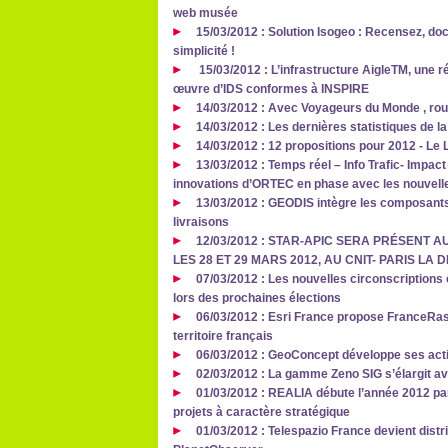
web musée
15/03/2012 : Solution Isogeo : Recensez, d
simplicité !
15/03/2012 : L’infrastructure AigleTM, une 
œuvre d’IDS conformes à INSPIRE
14/03/2012 : Avec Voyageurs du Monde , roule
14/03/2012 : Les dernières statistiques de l
14/03/2012 : 12 propositions pour 2012 - Le
13/03/2012 : Temps réel – Info Trafic- Impac
innovations d’ORTEC en phase avec les nouvelle
13/03/2012 : GEODIS intègre les composants
livraisons
12/03/2012 : STAR-APIC SERA PRÉSENT
LES 28 ET 29 MARS 2012, AU CNIT- PARIS LA
07/03/2012 : Les nouvelles circonscription
lors des prochaines élections
06/03/2012 : Esri France propose FranceRas
territoire français
06/03/2012 : GeoConcept développe ses act
02/03/2012 : La gamme Zeno SIG s’élargit ave
01/03/2012 : REALIA débute l’année 2012 pa
projets à caractère stratégique
01/03/2012 : Telespazio France devient dist