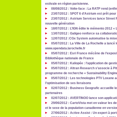
estivale en région parisienne.
08/08/2012 : Volte-face : La RATP rend (enfi
23/07/2012 : SPOT 6 d’Astrium est prêt pou
23/07/2012 : Astrium Services lance Street 
nouvelle génération
18/07/2012 : L’IGN édite le mémento 2012 « La
13/07/2012 : Galigeo renforce sa collaborati
12/07/2012 :CGx System automatise la mise
05/07/2012 : La Ville de La Rochelle a lancé l
www.opendata.larochelle.fr
05/07/2012 : Esri France mécène de l’exposit
Bibliothèque nationale de France
05/07/2012 : Kaliopée : l’application de gest
05/07/2012 : Altran Research s’associe à P
programme de recherche « Sustainability Engi
05/07/2012 : Les technologies PTV Loxane
l’optimisation de ses livraisons
02/07/2012 : Business Geografic accueille l
partenaires
02/07/2012 : AVERTINOO lance son applicati
29/06/2012 : CartoVista met en valeur les d
et le sexe de la population canadienne en versio
27/06/2012 : Active Assist : Un expert à por