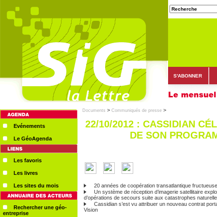
S'ABONNER
>
>
Documents
Communiqués de presse
22/10/2012 : CASSIDIAN C
Evénements
DE SON PROGRAM
Le GéoAgenda
Les favoris
Les livres
Les sites du mois
20 années de coopération transatlantique fructueuse 
Un système de réception d’imagerie satellitaire exploi
d’opérations de secours suite aux catastrophes naturell
Cassidian s’est vu attribuer un nouveau contrat port
Rechercher une géo-
Vision
entreprise