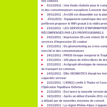
nos voitures
01/12/2011 : Une étude réalisée pour le com
et des consommateurs européens à investir dan
30/11/2011 : ArcGIS est disponible sur la pl
25/11/2011 : Equipement numérique des terri
préfèrent proposer le WiFi gratuit à la vidéo-prot
23/11/2011 : LES SERVICES D’INFORMATI
RÉCOMPENSÉS PAR LES PROFESSIONNELS
24/11/2011 : Impression-3D.com retient 3D A
services d’impression 3D couleur
23/11/2011 : Du géomarketing au cross-canal
marché et des consommateurs
24/11/2011 : PRIOS Groupe remporte le Trop
23/11/2011 : 100 plans de métro libres de dr
22/11/2011 : Actigraph développe de nouveau
de transport en commun.
24/11/2011 : DBx GEOMATICS élargit les hori
capacités serveur
22/11/2011 : L’IGN[1] confie à Thales et Cas
l’Opération TopoBase Défense
21/11/2011 : Esri lance la nouvelle version d
16/11/2011 : Après un début d’année 2011 co
a débuté par de nouvelles missions de conseil.
15/11/2011 : La région Rhône-Alpes s’appuie