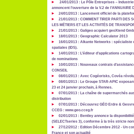
24/01/2013 : Le Pôle Entreprises – Industrie
annoncent l’ouverture de la V.2 de l’ANNUAI
24/01/2013 : Lancement officiel de la plate
21/01/2013 : COMMENT TIRER PARTI DE
LES MÉTIERS ET LES ACTIVITÉS DE TRANSPO
21/01/2013 : Galigeo acquiert geoXtend Gm
18/01/2013 : Geographic Calculator 2013
16/01/2013 : Alkante Networks : spécialiste
spatiales (IDS).
14/01/2013 : L’éditeur d’applications cart
de nominations
10/01/2013 : Nouveaux contrats d’assistan
CONSEIL
08/01/2013 : Avec Cogéorisks, Covéa révolut
08/01/2013 : Le Groupe STAR-APIC exposant 
23 et 24 janvier prochain, à Rennes.
07/01/2013 : La chaîne de supermarchés aus
distribution
07/01/2013 : Découvrez GÉO Erdre & Gesvres,
CCEG : www.geo.cceg.fr
02/01/2013 : Bentley annonce la disponibilité
(SELECTseries 3), conforme à la très stricte no
27/12/2012 : Edition Décembre 2012 - Un co
France et son actualité