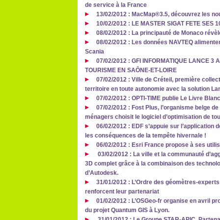
de service à la France
13/02/2012 : MacMap®3.5, découvrez les n
10/02/2012 : LE MASTER SIGAT FETE SES 10
08/02/2012 : La principauté de Monaco révèle
08/02/2012 : Les données NAVTEQ alimentent
Scania
07/02/2012 : GFI INFORMATIQUE LANCE 3
TOURISME EN SAÔNE-ET-LOIRE
07/02/2012 : Ville de Créteil, première colle
territoire en toute autonomie avec la solution 
07/02/2012 : OPTI-TIME publie Le Livre Blanc
07/02/2012 : Fost Plus, l’organisme belge de
ménagers choisit le logiciel d’optimisation de
06/02/2012 : EDF s’appuie sur l’application d
les conséquences de la tempête hivernale !
06/02/2012 : Esri France propose à ses utili
03/02/2012 : La ville et la communauté d’ag
3D complet grâce à la combinaison des technolog
d’Autodesk.
31/01/2012 : L’Ordre des géomètres-experts
renforcent leur partenariat
01/02/2012 : L’OSGeo-fr organise en avril p
du projet Quantum GIS à Lyon.
31/01/2012 : Le Groupe STAR-APIC, Parten