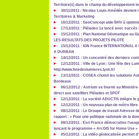
Territoire(s) dans le champ du développement ter
30/11/2011 : Nicolas Louis-Amédée devient 
Territoires & Marketing
16/12/2011 : GeoConcept aide BHV à optimis
17/12/2011 : Pléiades 1a lancé avec succès 
15/12/2011 : Plan National Géomatique au
LES RESULTATS DES PROJETS PILOTE
15/12/2011 : IGN France INTERNATIONAL 
A DURBAN
14/12/2011 : Un concentré des derniers con
12/12/2011 : Ville de Lyon : Une fête des Lu
http://www.fetedeslumieres.lyon.fr/
13/12/2011 : COSEA choisit les solutions Aut
Bordeaux
06/12/2012 : Astrium va fournir au Ministèr
direct aux satellites Pléiades et SPOT
12/12/2011 : La société ADUCTIS intègre 
12/12/2011 : Un nouveau plan de métro libre 
08/12/2011 : Le Groupe de travail Adresse d
rapport : « Pour une politique nationale de la do
08/12/2011 : Esri France démocratise l’usa
lançant le programme « ArcGIS for Home Use »
05/12/2011 : La vidéo géolocalisée permet d’i