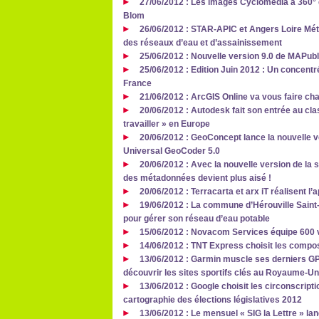
27/06/2012 : Les images Cyclomedia à 360° 
Blom
26/06/2012 : STAR-APIC et Angers Loire Mét
des réseaux d’eau et d’assainissement
25/06/2012 : Nouvelle version 9.0 de MAPubl
25/06/2012 : Edition Juin 2012 : Un concent
France
21/06/2012 : ArcGIS Online va vous faire cha
20/06/2012 : Autodesk fait son entrée au cla
travailler » en Europe
20/06/2012 : GeoConcept lance la nouvelle 
Universal GeoCoder 5.0
20/06/2012 : Avec la nouvelle version de la s
des métadonnées devient plus aisé !
20/06/2012 : Terracarta et arx iT réalisent l
19/06/2012 : La commune d’Hérouville Saint-
pour gérer son réseau d’eau potable
15/06/2012 : Novacom Services équipe 600
14/06/2012 : TNT Express choisit les comp
13/06/2012 : Garmin muscle ses derniers G
découvrir les sites sportifs clés au Royaume-Un
13/06/2012 : Google choisit les circonscript
cartographie des élections législatives 2012
13/06/2012 : Le mensuel « SIG la Lettre » lan