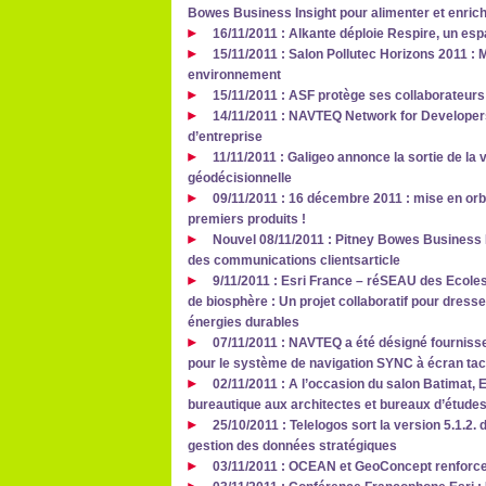
Bowes Business Insight pour alimenter et enrich
16/11/2011 : Alkante déploie Respire, un es
15/11/2011 : Salon Pollutec Horizons 2011 : M
environnement
15/11/2011 : ASF protège ses collaborateur
14/11/2011 : NAVTEQ Network for Developers
d’entreprise
11/11/2011 : Galigeo annonce la sortie de la 
géodécisionnelle
09/11/2011 : 16 décembre 2011 : mise en orbi
premiers produits !
Nouvel 08/11/2011 : Pitney Bowes Business I
des communications clientsarticle
9/11/2011 : Esri France – réSEAU des Ecol
de biosphère : Un projet collaboratif pour dress
énergies durables
07/11/2011 : NAVTEQ a été désigné fourniss
pour le système de navigation SYNC à écran tac
02/11/2011 : A l’occasion du salon Batimat,
bureautique aux architectes et bureaux d’étude
25/10/2011 : Telelogos sort la version 5.1.2. d
gestion des données stratégiques
03/11/2011 : OCEAN et GeoConcept renforcen