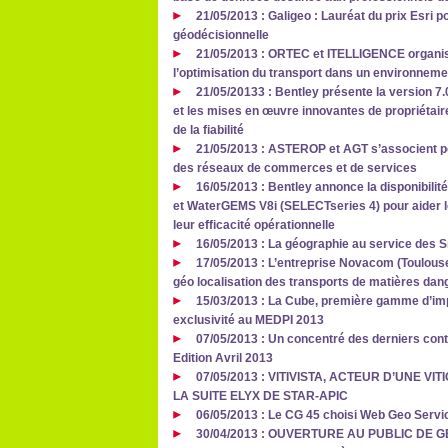
21/05/2013 : Galigeo : Lauréat du prix Esri p
géodécisionnelle
21/05/2013 : ORTEC et ITELLIGENCE organise
l’optimisation du transport dans un environnem
21/05/20133 : Bentley présente la version
et les mises en œuvre innovantes de propriétai
de la fiabilité
21/05/2013 : ASTEROP et AGT s’associent p
des réseaux de commerces et de services
16/05/2013 : Bentley annonce la disponibil
et WaterGEMS V8i (SELECTseries 4) pour aider le
leur efficacité opérationnelle
16/05/2013 : La géographie au service des 
17/05/2013 : L’entreprise Novacom (Toulouse
géo localisation des transports de matières dan
15/03/2013 : La Cube, première gamme d’im
exclusivité au MEDPI 2013
07/05/2013 : Un concentré des derniers contr
Edition Avril 2013
07/05/2013 : VITIVISTA, ACTEUR D’UNE 
LA SUITE ELYX DE STAR-APIC
06/05/2013 : Le CG 45 choisi Web Geo Service
30/04/2013 : OUVERTURE AU PUBLIC DE