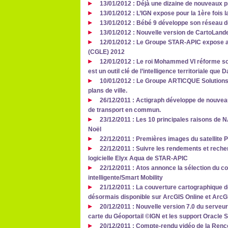
13/01/2012 : Déjà une dizaine de nouveaux p
13/01/2012 : L’IGN expose pour la 1ère fois l
13/01/2012 : Bébé 9 développe son réseau 
13/01/2012 : Nouvelle version de CartoLand
12/01/2012 : Le Groupe STAR-APIC expose a
(CGLE) 2012
12/01/2012 : Le roi Mohammed VI réforme son
est un outil clé de l’intelligence territoriale que
10/01/2012 : Le Groupe ARTICQUE Solutions
plans de ville.
26/12/2011 : Actigraph développe de nouveau
de transport en commun.
23/12/2011 : Les 10 principales raisons de N
Noël
22/12/2011 : Premières images du satellite 
22/12/2011 : Suivre les rendements et recher
logicielle Elyx Aqua de STAR-APIC
22/12/2011 : Atos annonce la sélection du c
intelligente/Smart Mobility
21/12/2011 : La couverture cartographique 
désormais disponible sur ArcGIS Online et ArcG
20/12/2011 : Nouvelle version 7.0 du serve
carte du Géoportail ©IGN et les support Oracle S
20/12/2011 : Compte-rendu vidéo de la Renco