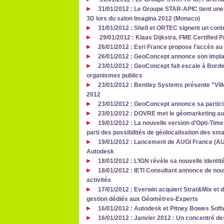
31/01/2012 : Le Groupe STAR-APIC tient une
3D lors du salon Imagina 2012 (Monaco)
31/01/2012 : Shell et ORTEC signent un cont
29/01/2012 : Klaas Dijkstra, FME Certified P
26/01/2012 : Esri France propose l’accès au 
26/01/2012 : GeoConcept annonce son impla
23/01/2012 : GeoConcept fait escale à Bord
organismes publics
23/01/2012 : Bentley Systems présente "Vill
2012
23/01/2012 : GeoConcept annonce sa partici
23/01/2012 : DOVRE met le géomarketing au
19/01/2012 : La nouvelle version d’Opti-Ti
parti des possibilités de géolocalisation des sm
19/01/2012 : Lancement de AUGI France (AUGI
Autodesk
18/01/2012 : L’IGN révèle sa nouvelle identité
18/01/2012 : IETI Consultant annonce de no
activités
17/01/2012 : Everwin acquiert Strat&Mix et d
gestion dédiés aux Géomètres-Experts
16/01/2012 : Autodesk et Pitney Bowes Softw
16/01/2012 : Janvier 2012 : Un concentré de