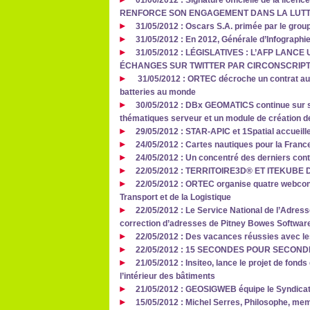
01/06/2012 : Signature officielle de la lice
RENFORCE SON ENGAGEMENT DANS LA LUTT
31/05/2012 : Oscars S.A. primée par le grou
31/05/2012 : En 2012, Générale d’Infograph
31/05/2012 : LÉGISLATIVES : L’AFP LANC
ÉCHANGES SUR TWITTER PAR CIRCONSCRIPT
31/05/2012 : ORTEC décroche un contrat aup
batteries au monde
30/05/2012 : DBx GEOMATICS continue sur s
thématiques serveur et un module de création de
29/05/2012 : STAR-APIC et 1Spatial accueill
24/05/2012 : Cartes nautiques pour la Franc
24/05/2012 : Un concentré des derniers con
22/05/2012 : TERRITOIRE3D® ET ITEKUB
22/05/2012 : ORTEC organise quatre webcon
Transport et de la Logistique
22/05/2012 : Le Service National de l’Adres
correction d’adresses de Pitney Bowes Softwar
22/05/2012 : Des vacances réussies avec le
22/05/2012 : 15 SECONDES POUR SECOND
21/05/2012 : Insiteo, lance le projet de fond
l’intérieur des bâtiments
21/05/2012 : GEOSIGWEB équipe le Syndicat
15/05/2012 : Michel Serres, Philosophe, me