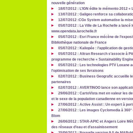
nouvelle génération
18/07/2012 : L’IGN édite le mémento 2012 « La
13/07/2012 : Galigeo renforce sa collaborati
12/07/2012 :CGx System automatise la mise
05/07/2012 : La Ville de La Rochelle a lancé l
www.opendata.larochelle.fr
05/07/2012 : Esri France mécène de l’exposit
Bibliothèque nationale de France
05/07/2012 : Kaliopée : l’application de gest
05/07/2012 : Altran Research s’associe à P
programme de recherche « Sustainability Engi
05/07/2012 : Les technologies PTV Loxane
l’optimisation de ses livraisons
02/07/2012 : Business Geografic accueille l
partenaires
02/07/2012 : AVERTINOO lance son applicati
29/06/2012 : CartoVista met en valeur les d
et le sexe de la population canadienne en versio
27/06/2012 : Active Assist : Un expert à por
27/06/2012 : Les images Cyclomedia à 360° 
Blom
26/06/2012 : STAR-APIC et Angers Loire Mét
des réseaux d’eau et d’assainissement
25/06/2012 : Nouvelle version 9.0 de MAPubl