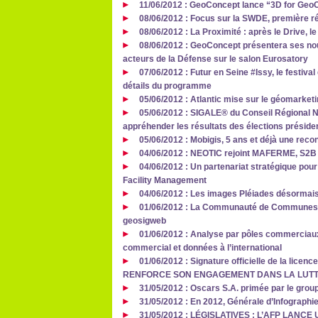
11/06/2012 : GeoConcept lance “3D for Geo
08/06/2012 : Focus sur la SWDE, première r
08/06/2012 : La Proximité : après le Drive, le
08/06/2012 : GeoConcept présentera ses nou
acteurs de la Défense sur le salon Eurosatory
07/06/2012 : Futur en Seine #Issy, le festiva
détails du programme
05/06/2012 : Atlantic mise sur le géomarketi
05/06/2012 : SIGALE® du Conseil Régional N
appréhender les résultats des élections président
05/06/2012 : Mobigis, 5 ans et déjà une reco
04/06/2012 : NEOTIC rejoint MAFERME, S2B V
04/06/2012 : Un partenariat stratégique pour
Facility Management
04/06/2012 : Les images Pléiades désormais 
01/06/2012 : La Communauté de Communes du
geosigweb
01/06/2012 : Analyse par pôles commerciau
commercial et données à l’international
01/06/2012 : Signature officielle de la lice
RENFORCE SON ENGAGEMENT DANS LA LUTT
31/05/2012 : Oscars S.A. primée par le grou
31/05/2012 : En 2012, Générale d’Infograph
31/05/2012 : LÉGISLATIVES : L’AFP LANC