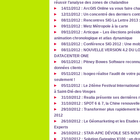
réussir l’analyse des zones de chalandise
14/11/2012 : ArcGIS Online va vous faire cha
12/11/2012 : Un concentré des derniers cont
08/11/2012 : Rencontres SIG La Lettre 2013
09/11/2012 : Metz Métropole à la carte
09/11/2012 : Articque – Les élections présid
animation chronologique et atlas dynamique
08/11/2012 : Conférence SIG 2012 : Une mobil
08/11/2012 : NOUVELLE VERSION 4.2 DU 
DATACENTER ONE
06/11/2012 : Pitney Bowes Software reconnu 
données clients
05/11/2012 : Isogeo réalise l’audit de votre 
seulement !
05/11/2012 : Le 24ème Festival Internationa
à Saint-Dié-des-Vosges
31/10/2012 : Realia présente ses dernières 
31/10/2012 : SPOT 6 & 7, la Chine renouvell
29/10/2012 : Transformer plus rapidement 
2012
26/10/2012 : Le Géomarketing et les Etudes 
Experts
26/10/2012 : STAR-APIC DÉVOILE SES NO
23/10/2012 : Solution Gatewing X100 : un dr