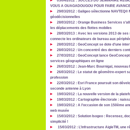
05/04/2012 : SUCCES DU SEMINAIRE REGI
VOUS A OUAGADOUGOU POUR FAIRE AVANCE
29/03/2012 : Galigeo sélectionne NAVTEQ® M
géodécisionnelles
28/03/2012 : Orange Business Services s’al
les déplacements des flottes mobiles
28/03/2013 : Avec les versions 2013 de ses 
connecte les ordinateurs de bureau aux périphér
28/03/2012 : GeoConcept se dote d’une inte
28/03/2012 : Un concentré des derniers con
27/03/2012 : GeoConcept lance GeoConcept 
services géographiques en ligne
26/03/2012 : Jean-Marc Bournigal, nouveau P
26/03/2012 : Le statut de géomètre-expert sa
profession
22/03/2012 : Esri France poursuit son dével
seconde antenne à Lyon
19/03/2012 : La nouvelle version de la plate
19/03/2012 : Cartographie électorale : nais
19/03/2012 : A l’occasion de son 150ème ann
web musée
15/03/2012 : Solution Isogeo : Recensez, d
simplicité !
15/03/2012 : L’infrastructure AigleTM, une 