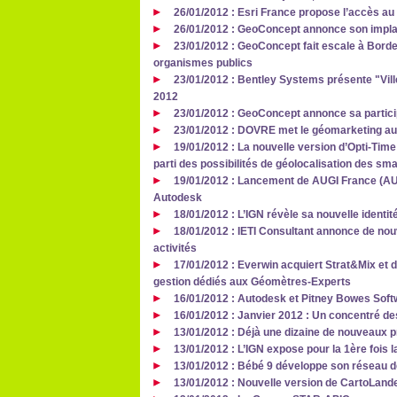
26/01/2012 : Esri France propose l’accès au 
26/01/2012 : GeoConcept annonce son impla
23/01/2012 : GeoConcept fait escale à Bord
organismes publics
23/01/2012 : Bentley Systems présente "Vill
2012
23/01/2012 : GeoConcept annonce sa partici
23/01/2012 : DOVRE met le géomarketing au
19/01/2012 : La nouvelle version d’Opti-Ti
parti des possibilités de géolocalisation des sm
19/01/2012 : Lancement de AUGI France (AUGI
Autodesk
18/01/2012 : L’IGN révèle sa nouvelle identité
18/01/2012 : IETI Consultant annonce de no
activités
17/01/2012 : Everwin acquiert Strat&Mix et d
gestion dédiés aux Géomètres-Experts
16/01/2012 : Autodesk et Pitney Bowes Softw
16/01/2012 : Janvier 2012 : Un concentré de
13/01/2012 : Déjà une dizaine de nouveaux p
13/01/2012 : L’IGN expose pour la 1ère fois l
13/01/2012 : Bébé 9 développe son réseau 
13/01/2012 : Nouvelle version de CartoLand