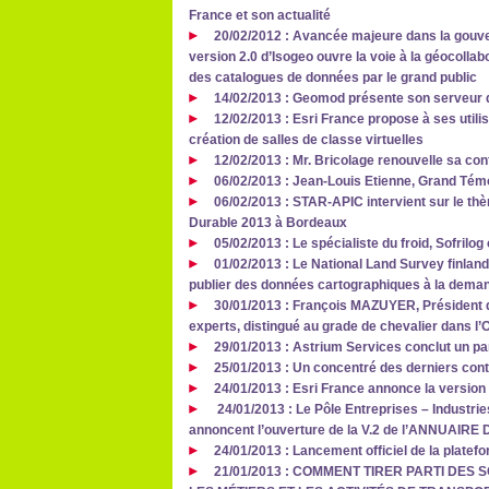
France et son actualité
20/02/2012 : Avancée majeure dans la gouve
version 2.0 d’Isogeo ouvre la voie à la géocollab
des catalogues de données par le grand public
14/02/2013 : Geomod présente son serveur 
12/02/2013 : Esri France propose à ses utili
création de salles de classe virtuelles
12/02/2013 : Mr. Bricolage renouvelle sa co
06/02/2013 : Jean-Louis Etienne, Grand Tém
06/02/2013 : STAR-APIC intervient sur le th
Durable 2013 à Bordeaux
05/02/2013 : Le spécialiste du froid, Sofril
01/02/2013 : Le National Land Survey finlan
publier des données cartographiques à la deman
30/01/2013 : François MAZUYER, Président d
experts, distingué au grade de chevalier dans l’
29/01/2013 : Astrium Services conclut un pa
25/01/2013 : Un concentré des derniers cont
24/01/2013 : Esri France annonce la version
24/01/2013 : Le Pôle Entreprises – Industrie
annoncent l’ouverture de la V.2 de l’ANNUAI
24/01/2013 : Lancement officiel de la plate
21/01/2013 : COMMENT TIRER PARTI DE