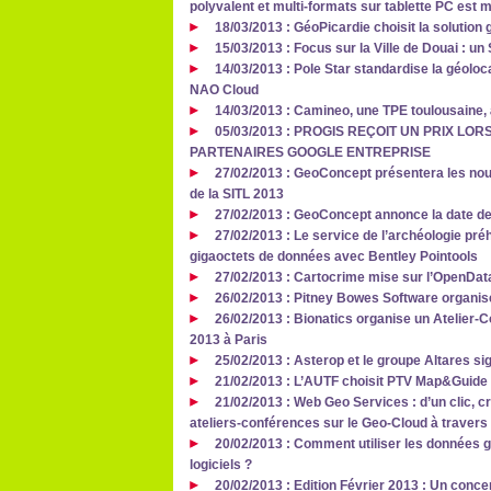
polyvalent et multi-formats sur tablette PC est 
18/03/2013 : GéoPicardie choisit la solution
15/03/2013 : Focus sur la Ville de Douai : un 
14/03/2013 : Pole Star standardise la géoloca
NAO Cloud
14/03/2013 : Camineo, une TPE toulousaine,
05/03/2013 : PROGIS REÇOIT UN PRIX L
PARTENAIRES GOOGLE ENTREPRISE
27/02/2013 : GeoConcept présentera les no
de la SITL 2013
27/02/2013 : GeoConcept annonce la date 
27/02/2013 : Le service de l’archéologie pré
gigaoctets de données avec Bentley Pointools
27/02/2013 : Cartocrime mise sur l’OpenData
26/02/2013 : Pitney Bowes Software organi
26/02/2013 : Bionatics organise un Atelier
2013 à Paris
25/02/2013 : Asterop et le groupe Altares si
21/02/2013 : L’AUTF choisit PTV Map&Guide 
21/02/2013 : Web Geo Services : d’un clic, cr
ateliers-conférences sur le Geo-Cloud à travers
20/02/2013 : Comment utiliser les données 
logiciels ?
20/02/2013 : Edition Février 2013 : Un conc