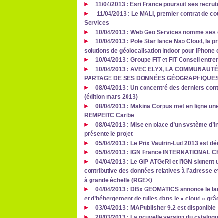
11/04/2013 : Esri France poursuit ses recr
11/04/2013 : Le MALI, premier contrat de co
Services
10/04/2013 : Web Geo Services nomme ses 
10/04/2013 : Pole Star lance Nao Cloud, la 
solutions de géolocalisation indoor pour iPhone 
10/04/2013 : Groupe FIT et FIT Conseil entren
10/04/2013 : AVEC ELYX, LA COMMUNAUT
PARTAGE DE SES DONNÉES GÉOGRAPHIQUE
08/04/2013 : Un concentré des derniers cont
(édition mars 2013)
08/04/2013 : Makina Corpus met en ligne une
REMPEITC Caribe
08/04/2013 : Mise en place d’un système d’i
présente le projet
05/04/2013 : Le Prix Vautrin-Lud 2013 est d
05/04/2013 : IGN France INTERNATIONAL
04/04/2013 : Le GIP ATGeRI et l’IGN signent 
contributive des données relatives à l’adresse et
à grande échelle (RGE®)
04/04/2013 : DBx GEOMATICS annonce le lan
et d’hébergement de tuiles dans le « cloud » grâ
03/04/2013 : MAPublisher 9.2 est disponible
28/03/2013 : La nouvelle version du catalog