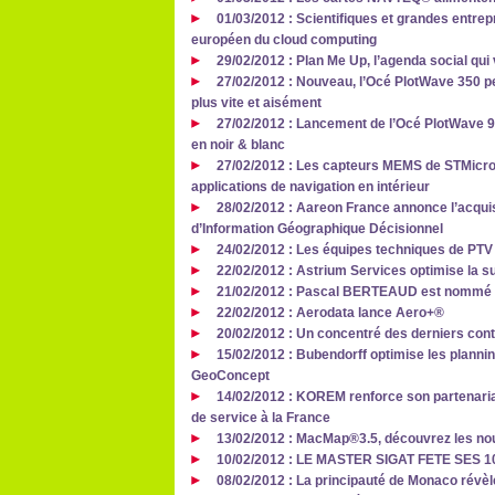
01/03/2012 : Scientifiques et grandes entre
européen du cloud computing
29/02/2012 : Plan Me Up, l’agenda social qu
27/02/2012 : Nouveau, l’Océ PlotWave 350 
plus vite et aisément
27/02/2012 : Lancement de l’Océ PlotWave 90
en noir & blanc
27/02/2012 : Les capteurs MEMS de STMicro
applications de navigation en intérieur
28/02/2012 : Aareon France annonce l’acquis
d’Information Géographique Décisionnel
24/02/2012 : Les équipes techniques de PTV
22/02/2012 : Astrium Services optimise la su
21/02/2012 : Pascal BERTEAUD est nommé di
22/02/2012 : Aerodata lance Aero+®
20/02/2012 : Un concentré des derniers cont
15/02/2012 : Bubendorff optimise les planni
GeoConcept
14/02/2012 : KOREM renforce son partenaria
de service à la France
13/02/2012 : MacMap®3.5, découvrez les n
10/02/2012 : LE MASTER SIGAT FETE SES 10
08/02/2012 : La principauté de Monaco révèle