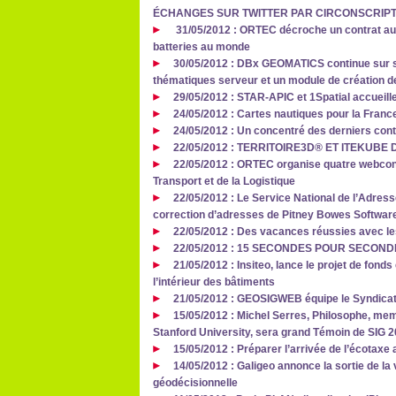
ÉCHANGES SUR TWITTER PAR CIRCONSCRIPT
31/05/2012 : ORTEC décroche un contrat aup
batteries au monde
30/05/2012 : DBx GEOMATICS continue sur s
thématiques serveur et un module de création de
29/05/2012 : STAR-APIC et 1Spatial accueill
24/05/2012 : Cartes nautiques pour la Franc
24/05/2012 : Un concentré des derniers con
22/05/2012 : TERRITOIRE3D® ET ITEKUB
22/05/2012 : ORTEC organise quatre webcon
Transport et de la Logistique
22/05/2012 : Le Service National de l’Adres
correction d’adresses de Pitney Bowes Softwar
22/05/2012 : Des vacances réussies avec le
22/05/2012 : 15 SECONDES POUR SECOND
21/05/2012 : Insiteo, lance le projet de fond
l’intérieur des bâtiments
21/05/2012 : GEOSIGWEB équipe le Syndicat
15/05/2012 : Michel Serres, Philosophe, me
Stanford University, sera grand Témoin de SIG 
15/05/2012 : Préparer l’arrivée de l’écotax
14/05/2012 : Galigeo annonce la sortie de la 
géodécisionnelle