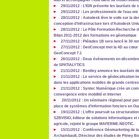
Mali et accompagner l’IGM dans sa modernisati
29/11/2012 : L’IGN présente les lauréats de
29/11/2012 : Les professionnels de l’eau ont 
28/11/2012 : Autodesk lève le voile sur la de
conception d’infrastructure lors d’Autodesk Uni
28/11/2012 : Le Pôle Formation-Recherche de
Bilan 2011-2012 des formations en géomatique
27/11/2012 : Pléiades 1B sera lancé le 30 
27/11/2012 : GeoConcept met la 4D au cœur
GeoConcept 7.1
26/11/2012 : Deux événements en décembre p
de SPATIALYTICS
21/11/2012 : Bentley annonce les lauréats d
21/11/2012 : Le service de géolocalisation in
dans les applications mobiles de grands centr
21/11/2012 : Syntec Numérique crée un comit
convergence entre mobilité et Internet
20/11/2012 : Un séminaire régional pour par
place de systèmes d’information fonciers en Ou
19/11/2012 : L’offre poursuit sa structuration
S2BVISIO, éditeur de solutions informatiques et d
agricole, rejoint le groupe MAFERME-NEOTIC.
15/11/2012 : Conférence Géomarketing de la 
Archambault, Directeur des études de Pitney Bo