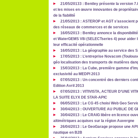
21/05/20133 : Bentley présente la version
et les mises en œuvre innovantes de propriétai
de la fiabilité
21/05/2013 : ASTEROP et AGT s’associent p
des réseaux de commerces et de services
16/05/2013 : Bentley annonce la disponibil
et WaterGEMS V8i (SELECTseries 4) pour aider le
leur efficacité opérationnelle
16/05/2013 : La géographie au service des 
17/05/2013 : L’entreprise Novacom (Toulouse
géo localisation des transports de matières dan
15/03/2013 : La Cube, première gamme d’im
exclusivité au MEDPI 2013
07/05/2013 : Un concentré des derniers contr
Edition Avril 2013
07/05/2013 : VITIVISTA, ACTEUR D’UNE 
LA SUITE ELYX DE STAR-APIC
06/05/2013 : Le CG 45 choisi Web Geo Service
30/04/2013 : OUVERTURE AU PUBLIC DE
30/04/2013 : Le CRAIG libère en licence ou
altimétriques acquises sur la région Auvergne
26/04/2013 : Le GeoGarage propose une API
nautique en B2B