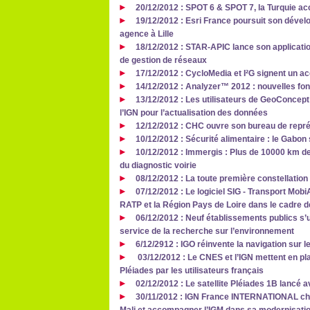
20/12/2012 : SPOT 6 & SPOT 7, la Turquie ac
19/12/2012 : Esri France poursuit son dével
agence à Lille
18/12/2012 : STAR-APIC lance son application
de gestion de réseaux
17/12/2012 : CycloMedia et I²G signent un ac
14/12/2012 : Analyzer™ 2012 : nouvelles fo
13/12/2012 : Les utilisateurs de GeoConcept 
l’IGN pour l’actualisation des données
12/12/2012 : CHC ouvre son bureau de repr
10/12/2012 : Sécurité alimentaire : le Gabon
10/12/2012 : Immergis : Plus de 10000 km de
du diagnostic voirie
08/12/2012 : La toute première constellation
07/12/2012 : Le logiciel SIG - Transport Mobi
RATP et la Région Pays de Loire dans le cadre 
06/12/2012 : Neuf établissements publics s’u
service de la recherche sur l’environnement
6/12/2912 : IGO réinvente la navigation sur l
03/12/2012 : Le CNES et l’IGN mettent en pla
Pléiades par les utilisateurs français
02/12/2012 : Le satellite Pléiades 1B lancé 
30/11/2012 : IGN France INTERNATIONAL cho