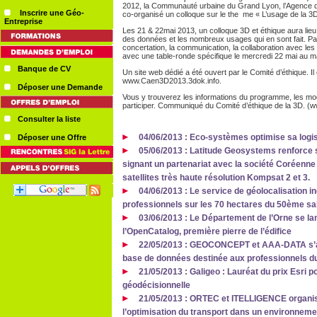
2012, la Communauté urbaine du Grand Lyon, l’Agence d’
Inscrire une Géo-
co‐organisé un colloque sur le the me « L’usage de la 
Entreprise
Les 21 & 22mai 2013, un colloque 3D et éthique aura lieu
des données et les nombreux usages qui en sont fait. Par
concertation, la communication, la collaboration avec les 
avec une table‐ronde spécifique le mercredi 22 mai au ma
Banque de CV
Un site web dédié a été ouvert par le Comité d’éthique. Il
www.Caen3D2013.3dok.info.
Déposer une Demande
Vous y trouverez les informations du programme, les modal
participer. Communiqué du Comité d’éthique de la 3D. (
Consulter la liste
04/06/2013 : Eco-systèmes optimise sa logi
Déposer une Offre
05/06/2013 : Latitude Geosystems renforce so
signant un partenariat avec la société Coréenne S
satellites très haute résolution Kompsat 2 et 3.
04/06/2013 : Le service de géolocalisation in
professionnels sur les 70 hectares du 50ème salo
03/06/2013 : Le Département de l’Orne se la
l’OpenCatalog, première pierre de l’édifice
22/05/2013 : GEOCONCEPT et AAA-DATA s’all
base de données destinée aux professionnels d
21/05/2013 : Galigeo : Lauréat du prix Esri p
géodécisionnelle
21/05/2013 : ORTEC et ITELLIGENCE organise
l’optimisation du transport dans un environnem