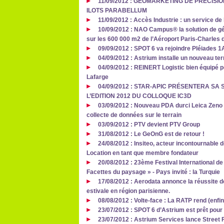
11/09/2012 : GEOMARKETING DE PRECISI
ILOTS PARABELLUM
11/09/2012 : Accès Industrie : un service de
10/09/2012 : NAO Campus® la solution de géo
sur les 600 000 m2 de l’Aéroport Paris-Charles 
09/09/2012 : SPOT 6 va rejoindre Pléiades 1A
04/09/2012 : Astrium installe un nouveau te
04/09/2012 : REINERT Logistic bien équipé po
Lafarge
04/09/2012 : STAR-APIC PRÉSENTERA SA 
L’EDITION 2012 DU COLLOQUE IC3D
03/09/2012 : Nouveau PDA durci Leica Zeno 
collecte de données sur le terrain
03/09/2012 : PTV devient PTV Group
31/08/2012 : Le GeOnG est de retour !
24/08/2012 : Insiteo, acteur incontournable de 
Location en tant que membre fondateur
20/08/2012 : 23ème Festival International d
Facettes du paysage » - Pays invité : la Turquie
17/08/2012 : Aerodata annonce la réussite 
estivale en région parisienne.
08/08/2012 : Volte-face : La RATP rend (enfi
23/07/2012 : SPOT 6 d’Astrium est prêt pou
23/07/2012 : Astrium Services lance Street 