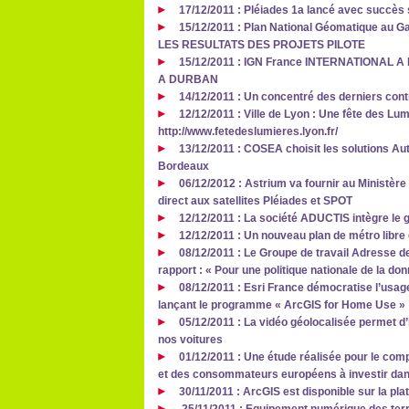
17/12/2011 : Pléiades 1a lancé avec succès 
15/12/2011 : Plan National Géomatique au
LES RESULTATS DES PROJETS PILOTE
15/12/2011 : IGN France INTERNATIONAL 
A DURBAN
14/12/2011 : Un concentré des derniers con
12/12/2011 : Ville de Lyon : Une fête des Lu
http://www.fetedeslumieres.lyon.fr/
13/12/2011 : COSEA choisit les solutions Aut
Bordeaux
06/12/2012 : Astrium va fournir au Ministèr
direct aux satellites Pléiades et SPOT
12/12/2011 : La société ADUCTIS intègre 
12/12/2011 : Un nouveau plan de métro libre 
08/12/2011 : Le Groupe de travail Adresse d
rapport : « Pour une politique nationale de la do
08/12/2011 : Esri France démocratise l’usa
lançant le programme « ArcGIS for Home Use »
05/12/2011 : La vidéo géolocalisée permet d’i
nos voitures
01/12/2011 : Une étude réalisée pour le com
et des consommateurs européens à investir dan
30/11/2011 : ArcGIS est disponible sur la pl