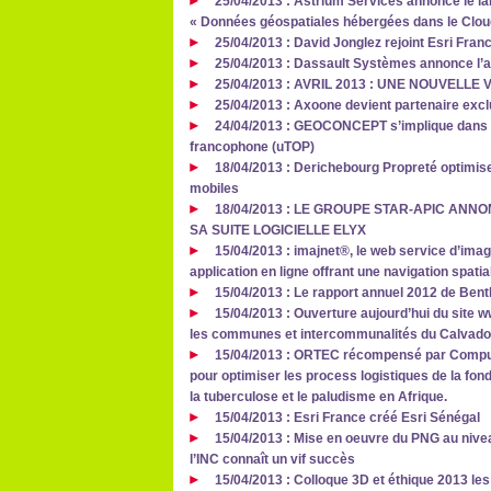
25/04/2013 : Astrium Services annonce le l
« Données géospatiales hébergées dans le Clou
25/04/2013 : David Jonglez rejoint Esri Fran
25/04/2013 : Dassault Systèmes annonce l’a
25/04/2013 : AVRIL 2013 : UNE NOUVELLE
25/04/2013 : Axoone devient partenaire exc
24/04/2013 : GEOCONCEPT s’implique dans la
francophone (uTOP)
18/04/2013 : Derichebourg Propreté optimise
mobiles
18/04/2013 : LE GROUPE STAR-APIC ANN
SA SUITE LOGICIELLE ELYX
15/04/2013 : imajnet®, le web service d’image
application en ligne offrant une navigation spati
15/04/2013 : Le rapport annuel 2012 de Bent
15/04/2013 : Ouverture aujourd’hui du site w
les communes et intercommunalités du Calvad
15/04/2013 : ORTEC récompensé par Compute
pour optimiser les process logistiques de la fond
la tuberculose et le paludisme en Afrique.
15/04/2013 : Esri France créé Esri Sénégal
15/04/2013 : Mise en oeuvre du PNG au nivea
l’INC connaît un vif succès
15/04/2013 : Colloque 3D et éthique 2013 les