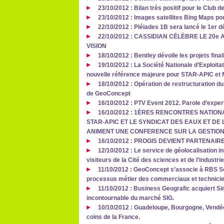
23/10/2012 : Bilan très positif pour le Clu
23/10/2012 : Images satellites Bing Maps p
22/10/2012 : Pléiades 1B sera lancé le 1er
22/10/2012 : CASSIDIAN CÉLÈBRE LE 2
VISION
18/10/2012 : Bentley dévoile les projets fin
19/10/2012 : La Société Nationale d’Exploita
nouvelle référence majeure pour STAR-APIC et
18/10/2012 : Opération de restructuration du
de GeoConcept
16/10/2012 : PTV Event 2012. Parole d’exper
16/10/2012 : 1ÈRES RENCONTRES NATION
STAR-APIC ET LE SYNDICAT DES EAUX ET DE 
ANIMENT UNE CONFERENCE SUR LA GESTION
16/10/2012 : PROGIS DEVIENT PARTENAI
12/10/2012 : Le service de géolocalisation 
visiteurs de la Cité des sciences et de l’industri
11/10/2012 : GeoConcept s’associe à RBS So
processus métier des commerciaux et technici
11/10/2012 : Business Geografic acquiert Si
incontournable du marché SIG.
10/10/2012 : Guadeloupe, Bourgogne, Vendée
coins de la France.