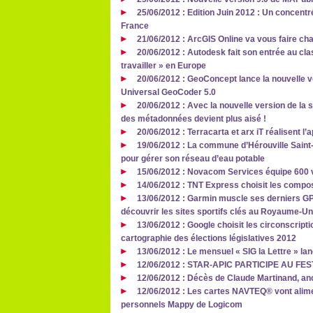
25/06/2012 : Edition Juin 2012 : Un concent
France
21/06/2012 : ArcGIS Online va vous faire cha
20/06/2012 : Autodesk fait son entrée au cla
travailler » en Europe
20/06/2012 : GeoConcept lance la nouvelle 
Universal GeoCoder 5.0
20/06/2012 : Avec la nouvelle version de la s
des métadonnées devient plus aisé !
20/06/2012 : Terracarta et arx iT réalisent l
19/06/2012 : La commune d’Hérouville Saint-
pour gérer son réseau d’eau potable
15/06/2012 : Novacom Services équipe 600
14/06/2012 : TNT Express choisit les comp
13/06/2012 : Garmin muscle ses derniers G
découvrir les sites sportifs clés au Royaume-Un
13/06/2012 : Google choisit les circonscript
cartographie des élections législatives 2012
13/06/2012 : Le mensuel « SIG la Lettre » lan
12/06/2012 : STAR-APIC PARTICIPE AU F
12/06/2012 : Décès de Claude Martinand, anc
12/06/2012 : Les cartes NAVTEQ® vont alim
personnels Mappy de Logicom