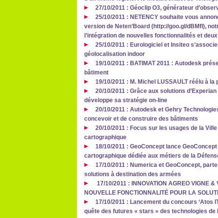
27/10/2011 : Géoclip O3, générateur d’observ
25/10/2011 : NETENCY souhaite vous annoncer
version de Neten’Board (http://goo.gl/dBMfI), no
l’intégration de nouvelles fonctionnalités et 
25/10/2011 : Eurologiciel et Insiteo s’associ
géolocalisation indoor
19/10/2011 : BATIMAT 2011 : Autodesk prése
bâtiment
19/10/2011 : M. Michel LUSSAULT réélu à la 
20/10/2011 : Grâce aux solutions d’Experia
développe sa stratégie on-line
20/10/2011 : Autodesk et Gehry Technologies 
concevoir et de construire des bâtiments
20/10/2011 : Focus sur les usages de la Vill
cartographique
18/10/2011 : GeoConcept lance GeoConcept D
cartographique dédiée aux métiers de la Défens
17/10/2011 : Numerica et GeoConcept, parte
solutions à destination des armées
17/10/2011 : INNOVATION AGREO VIGNE & 
NOUVELLE FONCTIONNALITÉ POUR LA SOLUT
17/10/2011 : Lancement du concours ‘Atos IT
quête des futures « stars » des technologies de 