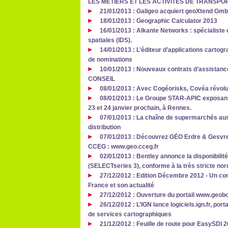
LES MÉTIERS ET LES ACTIVITÉS DE TRANSPO
21/01/2013 : Galigeo acquiert geoXtend Gm
18/01/2013 : Geographic Calculator 2013
16/01/2013 : Alkante Networks : spécialiste
spatiales (IDS).
14/01/2013 : L’éditeur d’applications cart
de nominations
10/01/2013 : Nouveaux contrats d’assistan
CONSEIL
08/01/2013 : Avec Cogéorisks, Covéa révolut
08/01/2013 : Le Groupe STAR-APIC exposant 
23 et 24 janvier prochain, à Rennes.
07/01/2013 : La chaîne de supermarchés aus
distribution
07/01/2013 : Découvrez GÉO Erdre & Gesvres,
CCEG : www.geo.cceg.fr
02/01/2013 : Bentley annonce la disponibilité
(SELECTseries 3), conforme à la très stricte no
27/12/2012 : Edition Décembre 2012 - Un co
France et son actualité
27/12/2012 : Ouverture du portail www.geob
26/12/2012 : L’IGN lance logiciels.ign.fr, por
de services cartographiques
21/12/2012 : Feuille de route pour EasySDI 