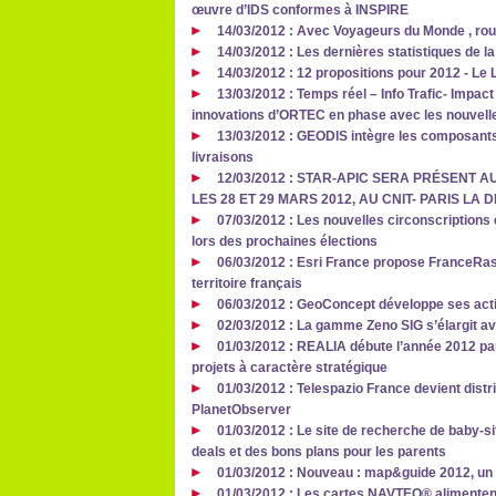
œuvre d’IDS conformes à INSPIRE
14/03/2012 : Avec Voyageurs du Monde , roule
14/03/2012 : Les dernières statistiques de l
14/03/2012 : 12 propositions pour 2012 - Le
13/03/2012 : Temps réel – Info Trafic- Impac
innovations d’ORTEC en phase avec les nouvelle
13/03/2012 : GEODIS intègre les composants
livraisons
12/03/2012 : STAR-APIC SERA PRÉSENT
LES 28 ET 29 MARS 2012, AU CNIT- PARIS LA
07/03/2012 : Les nouvelles circonscription
lors des prochaines élections
06/03/2012 : Esri France propose FranceRas
territoire français
06/03/2012 : GeoConcept développe ses act
02/03/2012 : La gamme Zeno SIG s’élargit ave
01/03/2012 : REALIA débute l’année 2012 pa
projets à caractère stratégique
01/03/2012 : Telespazio France devient dist
PlanetObserver
01/03/2012 : Le site de recherche de baby-s
deals et des bons plans pour les parents
01/03/2012 : Nouveau : map&guide 2012, un l
01/03/2012 : Les cartes NAVTEQ® alimentent