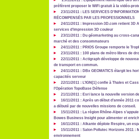
25/11/2011 : Equipement numérique des terri
préfèrent proposer le WiFi gratuit à la vidéo-prot
23/11/2011 : LES SERVICES D’INFORMATI
RÉCOMPENSÉS PAR LES PROFESSIONNELS
24/11/2011 : Impression-3D.com retient 3D A
services d’impression 3D couleur
23/11/2011 : Du géomarketing au cross-canal
marché et des consommateurs
24/11/2011 : PRIOS Groupe remporte le Trop
23/11/2011 : 100 plans de métro libres de dr
22/11/2011 : Actigraph développe de nouveau
de transport en commun.
24/11/2011 : DBx GEOMATICS élargit les hori
capacités serveur
22/11/2011 : L’IGN[1] confie à Thales et Cas
l’Opération TopoBase Défense
21/11/2011 : Esri lance la nouvelle version d
16/11/2011 : Après un début d’année 2011 co
a débuté par de nouvelles missions de conseil.
15/11/2011 : La région Rhône-Alpes s’appuie
Bowes Business Insight pour alimenter et enrich
16/11/2011 : Alkante déploie Respire, un es
15/11/2011 : Salon Pollutec Horizons 2011 : M
environnement