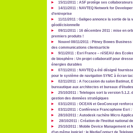
15/11/2011 : ASF protège ses collaborateur
14/11/2011 : NAVTEQ Network for Developers
d’entreprise
11/11/2011 : Galigeo annonce la sortie de la 
géodécisionnelle
09/11/2011 : 16 décembre 2011 : mise en orbi
premiers produits !
Nouvel 08/11/2011 : Pitney Bowes Business I
des communications clientsarticle
9/11/2011 : Esri France – réSEAU des Ecol
de biosphère : Un projet collaboratif pour dress
énergies durables
07/11/2011 : NAVTEQ a été désigné fourniss
pour le système de navigation SYNC à écran tac
02/11/2011 : A l’occasion du salon Batimat,
bureautique aux architectes et bureaux d’étude
25/10/2011 : Telelogos sort la version 5.1.2. d
gestion des données stratégiques
03/11/2011 : OCEAN et GeoConcept renforcen
03/11/2011 : Conférence Francophone Esri
28/10/2011 : Autodesk rachète Micro Applic
28/10/2011 : Création de l’Institut national d
25/10/2011 : Mobile Device Management et 
d’un même logiciel : le MediaContact de Telelog