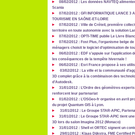
08/02/2012 : Les données NAVTEQ alimentent
Scania
07/02/2012 : GFI INFORMATIQUE LANCE 3
TOURISME EN SAÔNE-ET-LOIRE
07/02/2012 : Ville de Créteil, première colle
territoire en toute autonomie avec la solution 
07/02/2012 : OPTI-TIME publie Le Livre Blanc
07/02/2012 : Fost Plus, l’organisme belge de
ménagers choisit le logiciel d’optimisation de
06/02/2012 : EDF s’appuie sur l’application d
les conséquences de la tempête hivernale !
06/02/2012 : Esri France propose à ses utili
03/02/2012 : La ville et la communauté d’ag
3D complet grâce à la combinaison des technolog
d’Autodesk.
31/01/2012 : L’Ordre des géomètres-experts
renforcent leur partenariat
01/02/2012 : L’OSGeo-fr organise en avril p
du projet Quantum GIS à Lyon.
31/01/2012 : Le Groupe STAR-APIC, Parten
31/01/2012 : Le Groupe STAR-APIC tient une
3D lors du salon Imagina 2012 (Monaco)
31/01/2012 : Shell et ORTEC signent un cont
29/01/2012 : Klaas Dijkstra, FME Certified P