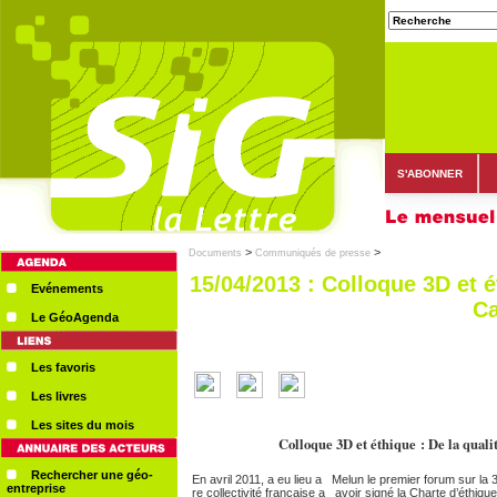
S'ABONNER
>
>
Documents
Communiqués de presse
15/04/2013 : Colloque 3D et é
Evénements
C
Le GéoAgenda
Les favoris
Les livres
Les sites du mois
Colloque 3D et éthique : De la qualit
Rechercher une géo-
En avril 2011, a eu lieu a Melun le premier forum sur la 
entreprise
re collectivité française a avoir signé la Charte d’éthiqu