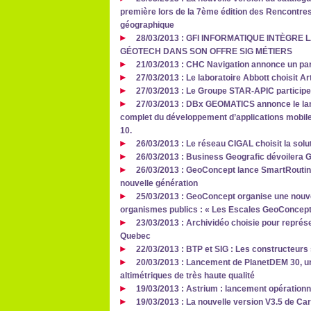
première lors de la 7ème édition des Rencontre
géographique
28/03/2013 : GFI INFORMATIQUE INTÈGRE
GÉOTECH DANS SON OFFRE SIG MÉTIERS
21/03/2013 : CHC Navigation annonce un part
27/03/2013 : Le laboratoire Abbott choisit A
27/03/2013 : Le Groupe STAR-APIC participe
27/03/2013 : DBx GEOMATICS annonce le lanc
complet du développement d’applications mobile
10.
26/03/2013 : Le réseau CIGAL choisit la sol
26/03/2013 : Business Geografic dévoilera 
26/03/2013 : GeoConcept lance SmartRouting 
nouvelle génération
25/03/2013 : GeoConcept organise une nouvel
organismes publics : « Les Escales GeoConcept
23/03/2013 : Archividéo choisie pour représe
Quebec
22/03/2013 : BTP et SIG : Les constructeurs s
20/03/2013 : Lancement de PlanetDEM 30, u
altimétriques de très haute qualité
19/03/2013 : Astrium : lancement opérationn
19/03/2013 : La nouvelle version V3.5 de Car