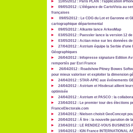
11/05/2012 : Paris PLAN : l’application iPhon
09/05/2012 : L’élégance de CartoVista au ser
françaises
09/05/2012 : Le CDG du Lot et Garonne et G
cartographique départemental
09/05/2012 : Alkante lance ArkeoMap
03/05/2012 : Paessler lance la version 12 
03/05/2012 : Actian mise sur les données de
27/04/2012 : Astrium équipe la Serbie d’une
Géographiques
26/04/2012 : Infopresse signature Edition Av
remportés par Esri France
26/04/2012 : Roadshow Pitney Bowes Softwar
pour mieux valoriser et exploiter la dimension
24/04/2012 : STAR-APIC aux événements 
24/04/2012 : Astrium et Hisdesat allient leur
optimisée
24/04/2012 : Astrium et PASCO : la collabora
23/04/2012 : Le premier tour des élections pr
FranceElectorale.com
23/04/2012 : Nielsen choisit GeoConcept pou
20/04/2012 : Á lire : la nouvelle parution d
23/04/2012 : LE RENDEZ‐VOUS BUSINES
19/04/2012 : IGN France INTERNATIONAL