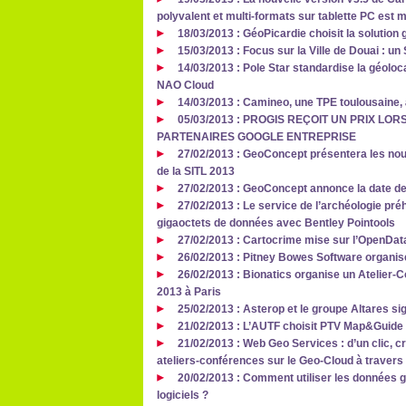
polyvalent et multi-formats sur tablette PC est 
18/03/2013 : GéoPicardie choisit la solution
15/03/2013 : Focus sur la Ville de Douai : un 
14/03/2013 : Pole Star standardise la géoloca
NAO Cloud
14/03/2013 : Camineo, une TPE toulousaine,
05/03/2013 : PROGIS REÇOIT UN PRIX L
PARTENAIRES GOOGLE ENTREPRISE
27/02/2013 : GeoConcept présentera les no
de la SITL 2013
27/02/2013 : GeoConcept annonce la date 
27/02/2013 : Le service de l’archéologie pré
gigaoctets de données avec Bentley Pointools
27/02/2013 : Cartocrime mise sur l’OpenData
26/02/2013 : Pitney Bowes Software organi
26/02/2013 : Bionatics organise un Atelier
2013 à Paris
25/02/2013 : Asterop et le groupe Altares si
21/02/2013 : L’AUTF choisit PTV Map&Guide 
21/02/2013 : Web Geo Services : d’un clic, cr
ateliers-conférences sur le Geo-Cloud à travers
20/02/2013 : Comment utiliser les données 
logiciels ?