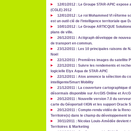
12/01/2012 : Le Groupe STAR-APIC expose a
(CGLE) 2012
12/01/2012 : Le roi Mohammed VI réforme son
est un outil clé de l’intelligence territoriale que
10/01/2012 : Le Groupe ARTICQUE Solutions
plans de ville.
26/12/2011 : Actigraph développe de nouveau
de transport en commun.
23/12/2011 : Les 10 principales raisons de N
Noël
22/12/2011 : Premières images du satellite 
22/12/2011 : Suivre les rendements et recher
logicielle Elyx Aqua de STAR-APIC
22/12/2011 : Atos annonce la sélection du c
intelligente/Smart Mobility
21/12/2011 : La couverture cartographique 
désormais disponible sur ArcGIS Online et ArcG
20/12/2011 : Nouvelle version 7.0 du serve
carte du Géoportail ©IGN et les support Oracle S
20/12/2011 : Compte-rendu vidéo de la Renco
Territoire(s) dans le champ du développement ter
30/11/2011 : Nicolas Louis-Amédée devient 
Territoires & Marketing