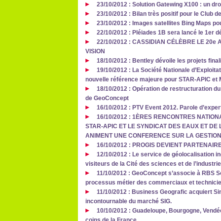
23/10/2012 : Solution Gatewing X100 : un dr
23/10/2012 : Bilan très positif pour le Clu
23/10/2012 : Images satellites Bing Maps p
22/10/2012 : Pléiades 1B sera lancé le 1er
22/10/2012 : CASSIDIAN CÉLÈBRE LE 2
VISION
18/10/2012 : Bentley dévoile les projets fin
19/10/2012 : La Société Nationale d’Exploita
nouvelle référence majeure pour STAR-APIC et
18/10/2012 : Opération de restructuration du
de GeoConcept
16/10/2012 : PTV Event 2012. Parole d’exper
16/10/2012 : 1ÈRES RENCONTRES NATION
STAR-APIC ET LE SYNDICAT DES EAUX ET DE 
ANIMENT UNE CONFERENCE SUR LA GESTION
16/10/2012 : PROGIS DEVIENT PARTENAI
12/10/2012 : Le service de géolocalisation 
visiteurs de la Cité des sciences et de l’industri
11/10/2012 : GeoConcept s’associe à RBS So
processus métier des commerciaux et technici
11/10/2012 : Business Geografic acquiert Si
incontournable du marché SIG.
10/10/2012 : Guadeloupe, Bourgogne, Vendée
coins de la France.