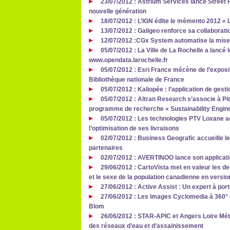
23/07/2012 : Astrium Services lance Street 
nouvelle génération
18/07/2012 : L’IGN édite le mémento 2012 « La
13/07/2012 : Galigeo renforce sa collaborati
12/07/2012 :CGx System automatise la mise
05/07/2012 : La Ville de La Rochelle a lancé l
www.opendata.larochelle.fr
05/07/2012 : Esri France mécène de l’exposit
Bibliothèque nationale de France
05/07/2012 : Kaliopée : l’application de gest
05/07/2012 : Altran Research s’associe à P
programme de recherche « Sustainability Engi
05/07/2012 : Les technologies PTV Loxane
l’optimisation de ses livraisons
02/07/2012 : Business Geografic accueille l
partenaires
02/07/2012 : AVERTINOO lance son applicati
29/06/2012 : CartoVista met en valeur les d
et le sexe de la population canadienne en versio
27/06/2012 : Active Assist : Un expert à por
27/06/2012 : Les images Cyclomedia à 360° 
Blom
26/06/2012 : STAR-APIC et Angers Loire Mét
des réseaux d’eau et d’assainissement