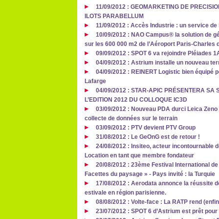
11/09/2012 : GEOMARKETING DE PRECISI
ILOTS PARABELLUM
11/09/2012 : Accès Industrie : un service de
10/09/2012 : NAO Campus® la solution de géo
sur les 600 000 m2 de l’Aéroport Paris-Charles 
09/09/2012 : SPOT 6 va rejoindre Pléiades 1A
04/09/2012 : Astrium installe un nouveau te
04/09/2012 : REINERT Logistic bien équipé po
Lafarge
04/09/2012 : STAR-APIC PRÉSENTERA SA 
L’EDITION 2012 DU COLLOQUE IC3D
03/09/2012 : Nouveau PDA durci Leica Zeno 
collecte de données sur le terrain
03/09/2012 : PTV devient PTV Group
31/08/2012 : Le GeOnG est de retour !
24/08/2012 : Insiteo, acteur incontournable de 
Location en tant que membre fondateur
20/08/2012 : 23ème Festival International d
Facettes du paysage » - Pays invité : la Turquie
17/08/2012 : Aerodata annonce la réussite 
estivale en région parisienne.
08/08/2012 : Volte-face : La RATP rend (enfi
23/07/2012 : SPOT 6 d’Astrium est prêt pou