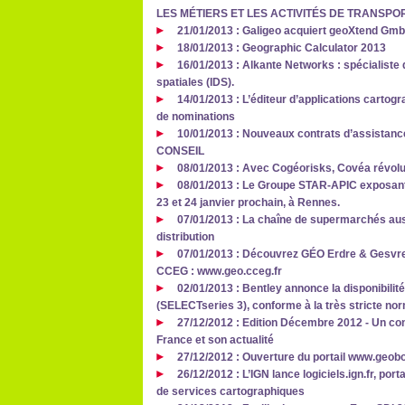
LES MÉTIERS ET LES ACTIVITÉS DE TRANSPO
21/01/2013 : Galigeo acquiert geoXtend Gm
18/01/2013 : Geographic Calculator 2013
16/01/2013 : Alkante Networks : spécialiste
spatiales (IDS).
14/01/2013 : L’éditeur d’applications cart
de nominations
10/01/2013 : Nouveaux contrats d’assistan
CONSEIL
08/01/2013 : Avec Cogéorisks, Covéa révolut
08/01/2013 : Le Groupe STAR-APIC exposant 
23 et 24 janvier prochain, à Rennes.
07/01/2013 : La chaîne de supermarchés aus
distribution
07/01/2013 : Découvrez GÉO Erdre & Gesvres,
CCEG : www.geo.cceg.fr
02/01/2013 : Bentley annonce la disponibilité
(SELECTseries 3), conforme à la très stricte no
27/12/2012 : Edition Décembre 2012 - Un co
France et son actualité
27/12/2012 : Ouverture du portail www.geob
26/12/2012 : L’IGN lance logiciels.ign.fr, por
de services cartographiques