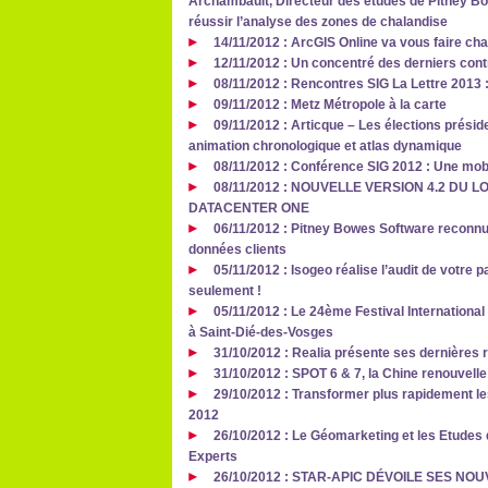
Archambault, Directeur des études de Pitney Bo
réussir l’analyse des zones de chalandise
14/11/2012 : ArcGIS Online va vous faire cha
12/11/2012 : Un concentré des derniers cont
08/11/2012 : Rencontres SIG La Lettre 2013
09/11/2012 : Metz Métropole à la carte
09/11/2012 : Articque – Les élections présid
animation chronologique et atlas dynamique
08/11/2012 : Conférence SIG 2012 : Une mobil
08/11/2012 : NOUVELLE VERSION 4.2 DU 
DATACENTER ONE
06/11/2012 : Pitney Bowes Software reconnu 
données clients
05/11/2012 : Isogeo réalise l’audit de votre 
seulement !
05/11/2012 : Le 24ème Festival Internationa
à Saint-Dié-des-Vosges
31/10/2012 : Realia présente ses dernières 
31/10/2012 : SPOT 6 & 7, la Chine renouvell
29/10/2012 : Transformer plus rapidement 
2012
26/10/2012 : Le Géomarketing et les Etudes 
Experts
26/10/2012 : STAR-APIC DÉVOILE SES NO