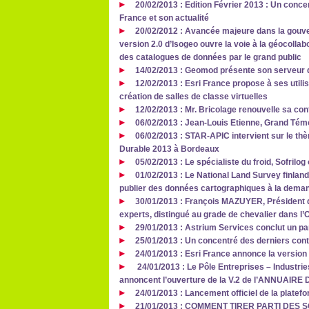
20/02/2013 : Edition Février 2013 : Un conc
France et son actualité
20/02/2012 : Avancée majeure dans la gouve
version 2.0 d’Isogeo ouvre la voie à la géocollab
des catalogues de données par le grand public
14/02/2013 : Geomod présente son serveur 
12/02/2013 : Esri France propose à ses utili
création de salles de classe virtuelles
12/02/2013 : Mr. Bricolage renouvelle sa co
06/02/2013 : Jean-Louis Etienne, Grand Tém
06/02/2013 : STAR-APIC intervient sur le th
Durable 2013 à Bordeaux
05/02/2013 : Le spécialiste du froid, Sofril
01/02/2013 : Le National Land Survey finlan
publier des données cartographiques à la deman
30/01/2013 : François MAZUYER, Président d
experts, distingué au grade de chevalier dans l’
29/01/2013 : Astrium Services conclut un pa
25/01/2013 : Un concentré des derniers cont
24/01/2013 : Esri France annonce la version
24/01/2013 : Le Pôle Entreprises – Industrie
annoncent l’ouverture de la V.2 de l’ANNUAI
24/01/2013 : Lancement officiel de la plate
21/01/2013 : COMMENT TIRER PARTI DE