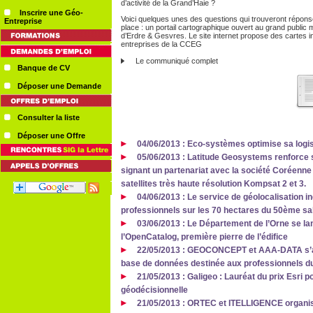
d’activité de la Grand’Haie ?
Inscrire une Géo-
Voici quelques unes des questions qui trouveront répons
Entreprise
place : un portail cartographique ouvert au grand public 
d’Erdre & Gesvres. Le site internet propose des cartes i
entreprises de la CCEG
Le communiqué complet
Banque de CV
Déposer une Demande
Consulter la liste
Déposer une Offre
04/06/2013 : Eco-systèmes optimise sa logi
05/06/2013 : Latitude Geosystems renforce so
signant un partenariat avec la société Coréenne S
satellites très haute résolution Kompsat 2 et 3.
04/06/2013 : Le service de géolocalisation in
professionnels sur les 70 hectares du 50ème salo
03/06/2013 : Le Département de l’Orne se la
l’OpenCatalog, première pierre de l’édifice
22/05/2013 : GEOCONCEPT et AAA-DATA s’all
base de données destinée aux professionnels d
21/05/2013 : Galigeo : Lauréat du prix Esri p
géodécisionnelle
21/05/2013 : ORTEC et ITELLIGENCE organise