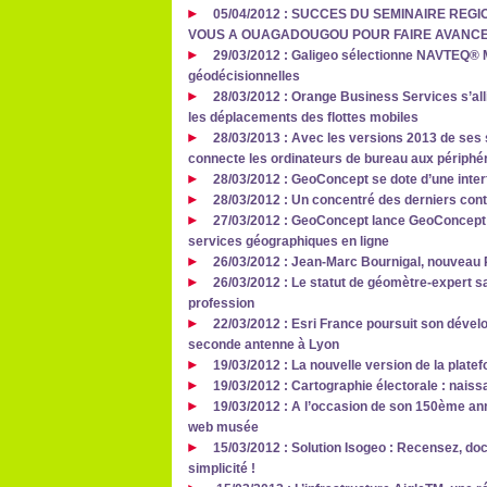
05/04/2012 : SUCCES DU SEMINAIRE REGI
VOUS A OUAGADOUGOU POUR FAIRE AVANCE
29/03/2012 : Galigeo sélectionne NAVTEQ® M
géodécisionnelles
28/03/2012 : Orange Business Services s’al
les déplacements des flottes mobiles
28/03/2013 : Avec les versions 2013 de ses 
connecte les ordinateurs de bureau aux périphér
28/03/2012 : GeoConcept se dote d’une inte
28/03/2012 : Un concentré des derniers con
27/03/2012 : GeoConcept lance GeoConcept 
services géographiques en ligne
26/03/2012 : Jean-Marc Bournigal, nouveau P
26/03/2012 : Le statut de géomètre-expert sa
profession
22/03/2012 : Esri France poursuit son dével
seconde antenne à Lyon
19/03/2012 : La nouvelle version de la plate
19/03/2012 : Cartographie électorale : nais
19/03/2012 : A l’occasion de son 150ème ann
web musée
15/03/2012 : Solution Isogeo : Recensez, d
simplicité !