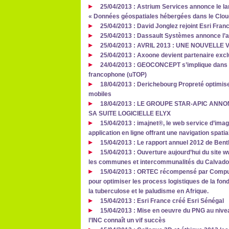
25/04/2013 : Astrium Services annonce le l
« Données géospatiales hébergées dans le Clou
25/04/2013 : David Jonglez rejoint Esri Fran
25/04/2013 : Dassault Systèmes annonce l’a
25/04/2013 : AVRIL 2013 : UNE NOUVELLE
25/04/2013 : Axoone devient partenaire exc
24/04/2013 : GEOCONCEPT s’implique dans la
francophone (uTOP)
18/04/2013 : Derichebourg Propreté optimise
mobiles
18/04/2013 : LE GROUPE STAR-APIC ANN
SA SUITE LOGICIELLE ELYX
15/04/2013 : imajnet®, le web service d’image
application en ligne offrant une navigation spati
15/04/2013 : Le rapport annuel 2012 de Bent
15/04/2013 : Ouverture aujourd’hui du site w
les communes et intercommunalités du Calvad
15/04/2013 : ORTEC récompensé par Compute
pour optimiser les process logistiques de la fond
la tuberculose et le paludisme en Afrique.
15/04/2013 : Esri France créé Esri Sénégal
15/04/2013 : Mise en oeuvre du PNG au nivea
l’INC connaît un vif succès