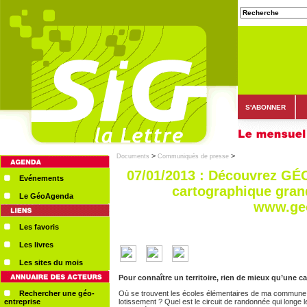
S'ABONNER
>
>
Documents
Communiqués de presse
07/01/2013 : Découvrez GÉO
Evénements
cartographique gran
Le GéoAgenda
www.geo
Les favoris
Les livres
Les sites du mois
Pour connaître un territoire, rien de mieux qu’une ca
Rechercher une géo-
Où se trouvent les écoles élémentaires de ma commune 
entreprise
lotissement ? Quel est le circuit de randonnée qui longe