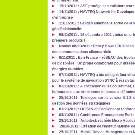
environnement
15/11/2011 : ASF protège ses collaborateur
14/11/2011 : NAVTEQ Network for Developers
d’entreprise
11/11/2011 : Galigeo annonce la sortie de la 
géodécisionnelle
09/11/2011 : 16 décembre 2011 : mise en orbi
premiers produits !
Nouvel 08/11/2011 : Pitney Bowes Business I
des communications clientsarticle
9/11/2011 : Esri France – réSEAU des Ecol
de biosphère : Un projet collaboratif pour dress
énergies durables
07/11/2011 : NAVTEQ a été désigné fourniss
pour le système de navigation SYNC à écran tac
02/11/2011 : A l’occasion du salon Batimat,
bureautique aux architectes et bureaux d’étude
25/10/2011 : Telelogos sort la version 5.1.2. d
gestion des données stratégiques
03/11/2011 : OCEAN et GeoConcept renforcen
03/11/2011 : Conférence Francophone Esri
28/10/2011 : Autodesk rachète Micro Applic
28/10/2011 : Création de l’Institut national d
25/10/2011 : Mobile Device Management et 