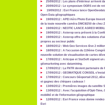
25/09/2012 : Les plans d’intérieur arrivent
20/09/2012 : Le symposium OGRS est de ret
19/09/2012 : Esri France lance OpenGeodata.
Open Data géographiques
19/09/2012 : APEI Aéro Photo Europe Investig
de la toute nouvelle caméra DMCII/250 de chez Z/
19/09/2012 : NEOTIC LANCE AGREO MOBIL
19/09/2012 : Asterop sera présent à la Conf
19/09/2012 : Asterop offre des solutions d’a
propres au secteur public
18/09/2012 : Web Geo Services lève 2 milli
18/09/2012 : A l’occasion du 119ème Congr
nouvelle solution de visualisation de cartes dé
17/09/2012 : Articque et StatSoft signent un
géomarketing avec datamining.
17/09/2012 : La FNTR devient partenaire de
17/09/2012 : GEOMATIQUE CONSEIL s’install
17/09/2012 : Concours Géoportail 2012, dév
et gagnez des chèques cadeaux !
13/09/2012 : Premières images du satellite 
13/09/2012 : Avec l’acquisition d’Opti-Time
mobilité et de l’information géographique
12/09/2012 : Esri France vous donne rendez
Esri