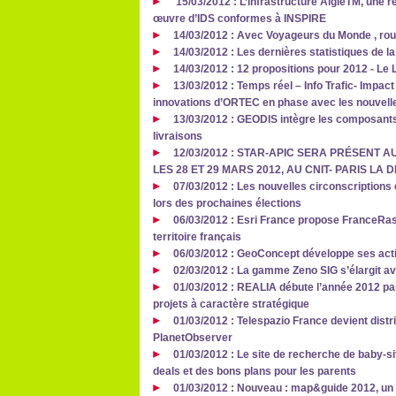
15/03/2012 : L’infrastructure AigleTM, une 
œuvre d’IDS conformes à INSPIRE
14/03/2012 : Avec Voyageurs du Monde , roule
14/03/2012 : Les dernières statistiques de l
14/03/2012 : 12 propositions pour 2012 - Le
13/03/2012 : Temps réel – Info Trafic- Impac
innovations d’ORTEC en phase avec les nouvelle
13/03/2012 : GEODIS intègre les composants
livraisons
12/03/2012 : STAR-APIC SERA PRÉSENT
LES 28 ET 29 MARS 2012, AU CNIT- PARIS LA
07/03/2012 : Les nouvelles circonscription
lors des prochaines élections
06/03/2012 : Esri France propose FranceRas
territoire français
06/03/2012 : GeoConcept développe ses act
02/03/2012 : La gamme Zeno SIG s’élargit ave
01/03/2012 : REALIA débute l’année 2012 pa
projets à caractère stratégique
01/03/2012 : Telespazio France devient dist
PlanetObserver
01/03/2012 : Le site de recherche de baby-s
deals et des bons plans pour les parents
01/03/2012 : Nouveau : map&guide 2012, un l