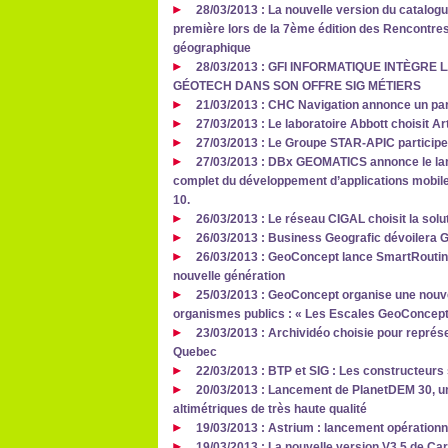
28/03/2013 : La nouvelle version du catalog
première lors de la 7ème édition des Rencontre
géographique
28/03/2013 : GFI INFORMATIQUE INTÈGRE
GÉOTECH DANS SON OFFRE SIG MÉTIERS
21/03/2013 : CHC Navigation annonce un part
27/03/2013 : Le laboratoire Abbott choisit A
27/03/2013 : Le Groupe STAR-APIC participe
27/03/2013 : DBx GEOMATICS annonce le lanc
complet du développement d’applications mobile
10.
26/03/2013 : Le réseau CIGAL choisit la sol
26/03/2013 : Business Geografic dévoilera 
26/03/2013 : GeoConcept lance SmartRouting 
nouvelle génération
25/03/2013 : GeoConcept organise une nouvel
organismes publics : « Les Escales GeoConcept
23/03/2013 : Archividéo choisie pour représe
Quebec
22/03/2013 : BTP et SIG : Les constructeurs s
20/03/2013 : Lancement de PlanetDEM 30, u
altimétriques de très haute qualité
19/03/2013 : Astrium : lancement opérationn
19/03/2013 : La nouvelle version V3.5 de Car