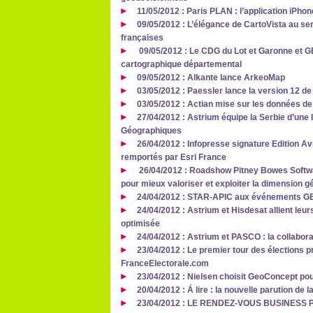
11/05/2012 : Paris PLAN : l’application iPhon
09/05/2012 : L’élégance de CartoVista au ser
françaises
09/05/2012 : Le CDG du Lot et Garonne et G
cartographique départemental
09/05/2012 : Alkante lance ArkeoMap
03/05/2012 : Paessler lance la version 12 
03/05/2012 : Actian mise sur les données de
27/04/2012 : Astrium équipe la Serbie d’une
Géographiques
26/04/2012 : Infopresse signature Edition Av
remportés par Esri France
26/04/2012 : Roadshow Pitney Bowes Softwar
pour mieux valoriser et exploiter la dimension
24/04/2012 : STAR-APIC aux événements 
24/04/2012 : Astrium et Hisdesat allient leur
optimisée
24/04/2012 : Astrium et PASCO : la collabora
23/04/2012 : Le premier tour des élections pr
FranceElectorale.com
23/04/2012 : Nielsen choisit GeoConcept pou
20/04/2012 : Á lire : la nouvelle parution d
23/04/2012 : LE RENDEZ‐VOUS BUSINES