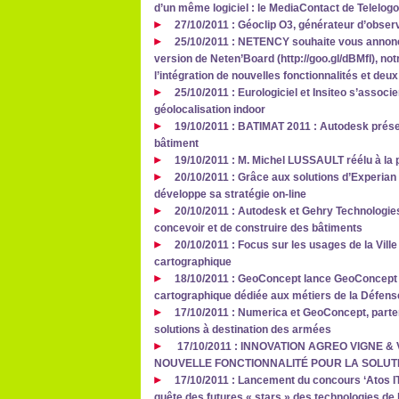
d’un même logiciel : le MediaContact de Telelog
27/10/2011 : Géoclip O3, générateur d’observ
25/10/2011 : NETENCY souhaite vous annoncer
version de Neten’Board (http://goo.gl/dBMfI), no
l’intégration de nouvelles fonctionnalités et 
25/10/2011 : Eurologiciel et Insiteo s’associ
géolocalisation indoor
19/10/2011 : BATIMAT 2011 : Autodesk prése
bâtiment
19/10/2011 : M. Michel LUSSAULT réélu à la 
20/10/2011 : Grâce aux solutions d’Experia
développe sa stratégie on-line
20/10/2011 : Autodesk et Gehry Technologies 
concevoir et de construire des bâtiments
20/10/2011 : Focus sur les usages de la Vill
cartographique
18/10/2011 : GeoConcept lance GeoConcept D
cartographique dédiée aux métiers de la Défens
17/10/2011 : Numerica et GeoConcept, parte
solutions à destination des armées
17/10/2011 : INNOVATION AGREO VIGNE & 
NOUVELLE FONCTIONNALITÉ POUR LA SOLUT
17/10/2011 : Lancement du concours ‘Atos IT
quête des futures « stars » des technologies de 