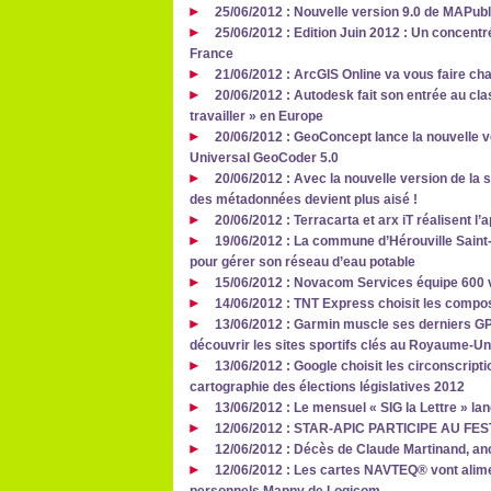
25/06/2012 : Nouvelle version 9.0 de MAPubl
25/06/2012 : Edition Juin 2012 : Un concent
France
21/06/2012 : ArcGIS Online va vous faire cha
20/06/2012 : Autodesk fait son entrée au cla
travailler » en Europe
20/06/2012 : GeoConcept lance la nouvelle 
Universal GeoCoder 5.0
20/06/2012 : Avec la nouvelle version de la s
des métadonnées devient plus aisé !
20/06/2012 : Terracarta et arx iT réalisent l
19/06/2012 : La commune d’Hérouville Saint-
pour gérer son réseau d’eau potable
15/06/2012 : Novacom Services équipe 600
14/06/2012 : TNT Express choisit les comp
13/06/2012 : Garmin muscle ses derniers G
découvrir les sites sportifs clés au Royaume-Un
13/06/2012 : Google choisit les circonscript
cartographie des élections législatives 2012
13/06/2012 : Le mensuel « SIG la Lettre » lan
12/06/2012 : STAR-APIC PARTICIPE AU F
12/06/2012 : Décès de Claude Martinand, anc
12/06/2012 : Les cartes NAVTEQ® vont alim