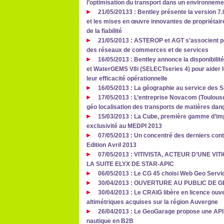
l’optimisation du transport dans un environnem
21/05/20133 : Bentley présente la version
et les mises en œuvre innovantes de propriétai
de la fiabilité
21/05/2013 : ASTEROP et AGT s’associent p
des réseaux de commerces et de services
16/05/2013 : Bentley annonce la disponibil
et WaterGEMS V8i (SELECTseries 4) pour aider le
leur efficacité opérationnelle
16/05/2013 : La géographie au service des 
17/05/2013 : L’entreprise Novacom (Toulouse
géo localisation des transports de matières dan
15/03/2013 : La Cube, première gamme d’im
exclusivité au MEDPI 2013
07/05/2013 : Un concentré des derniers contr
Edition Avril 2013
07/05/2013 : VITIVISTA, ACTEUR D’UNE 
LA SUITE ELYX DE STAR-APIC
06/05/2013 : Le CG 45 choisi Web Geo Service
30/04/2013 : OUVERTURE AU PUBLIC DE
30/04/2013 : Le CRAIG libère en licence ou
altimétriques acquises sur la région Auvergne
26/04/2013 : Le GeoGarage propose une API
nautique en B2B