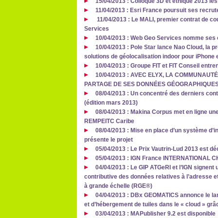
15/04/2013 : Colloque 3D et éthique 2013 les
11/04/2013 : Esri France poursuit ses recr
11/04/2013 : Le MALI, premier contrat de co
Services
10/04/2013 : Web Geo Services nomme ses 
10/04/2013 : Pole Star lance Nao Cloud, la 
solutions de géolocalisation indoor pour iPhone 
10/04/2013 : Groupe FIT et FIT Conseil entren
10/04/2013 : AVEC ELYX, LA COMMUNAUT
PARTAGE DE SES DONNÉES GÉOGRAPHIQUE
08/04/2013 : Un concentré des derniers cont
(édition mars 2013)
08/04/2013 : Makina Corpus met en ligne une
REMPEITC Caribe
08/04/2013 : Mise en place d’un système d’i
présente le projet
05/04/2013 : Le Prix Vautrin-Lud 2013 est d
05/04/2013 : IGN France INTERNATIONAL
04/04/2013 : Le GIP ATGeRI et l’IGN signent 
contributive des données relatives à l’adresse et
à grande échelle (RGE®)
04/04/2013 : DBx GEOMATICS annonce le lan
et d’hébergement de tuiles dans le « cloud » grâ
03/04/2013 : MAPublisher 9.2 est disponible