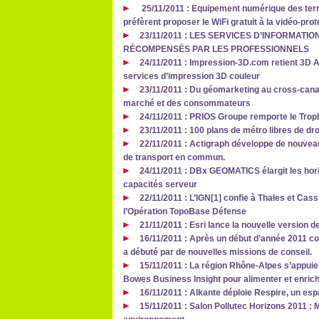
25/11/2011 : Equipement numérique des terri
préfèrent proposer le WiFi gratuit à la vidéo-prot
23/11/2011 : LES SERVICES D’INFORMATI
RÉCOMPENSÉS PAR LES PROFESSIONNELS
24/11/2011 : Impression-3D.com retient 3D A
services d’impression 3D couleur
23/11/2011 : Du géomarketing au cross-canal
marché et des consommateurs
24/11/2011 : PRIOS Groupe remporte le Trop
23/11/2011 : 100 plans de métro libres de dr
22/11/2011 : Actigraph développe de nouveau
de transport en commun.
24/11/2011 : DBx GEOMATICS élargit les hori
capacités serveur
22/11/2011 : L’IGN[1] confie à Thales et Cas
l’Opération TopoBase Défense
21/11/2011 : Esri lance la nouvelle version d
16/11/2011 : Après un début d’année 2011 co
a débuté par de nouvelles missions de conseil.
15/11/2011 : La région Rhône-Alpes s’appuie
Bowes Business Insight pour alimenter et enrich
16/11/2011 : Alkante déploie Respire, un es
15/11/2011 : Salon Pollutec Horizons 2011 : M