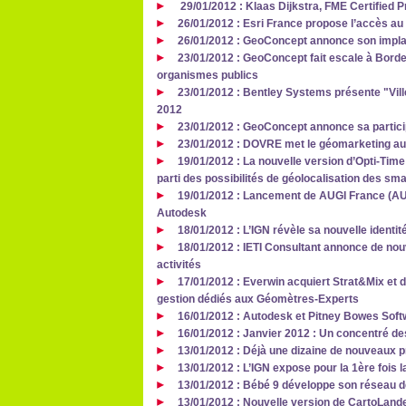
29/01/2012 : Klaas Dijkstra, FME Certified P
26/01/2012 : Esri France propose l’accès au 
26/01/2012 : GeoConcept annonce son impla
23/01/2012 : GeoConcept fait escale à Bord
organismes publics
23/01/2012 : Bentley Systems présente "Vill
2012
23/01/2012 : GeoConcept annonce sa partici
23/01/2012 : DOVRE met le géomarketing au
19/01/2012 : La nouvelle version d’Opti-Ti
parti des possibilités de géolocalisation des sm
19/01/2012 : Lancement de AUGI France (AUGI
Autodesk
18/01/2012 : L’IGN révèle sa nouvelle identité
18/01/2012 : IETI Consultant annonce de no
activités
17/01/2012 : Everwin acquiert Strat&Mix et d
gestion dédiés aux Géomètres-Experts
16/01/2012 : Autodesk et Pitney Bowes Softw
16/01/2012 : Janvier 2012 : Un concentré de
13/01/2012 : Déjà une dizaine de nouveaux p
13/01/2012 : L’IGN expose pour la 1ère fois l
13/01/2012 : Bébé 9 développe son réseau 
13/01/2012 : Nouvelle version de CartoLand