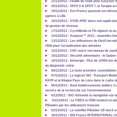
21/12/2012 : Feuille de route pour EasySDI 
20/12/2012 : SPOT 6 & SPOT 7, la Turquie ac
19/12/2012 : Esri France poursuit son dével
agence à Lille
18/12/2012 : STAR-APIC lance son application
de gestion de réseaux
17/12/2012 : CycloMedia et I²G signent un ac
14/12/2012 : Analyzer™ 2012 : nouvelles fo
13/12/2012 : Les utilisateurs de GeoConcept 
l’IGN pour l’actualisation des données
12/12/2012 : CHC ouvre son bureau de repr
10/12/2012 : Sécurité alimentaire : le Gabon
10/12/2012 : Immergis : Plus de 10000 km de
du diagnostic voirie
08/12/2012 : La toute première constellation
07/12/2012 : Le logiciel SIG - Transport Mobi
RATP et la Région Pays de Loire dans le cadre 
06/12/2012 : Neuf établissements publics s’u
service de la recherche sur l’environnement
6/12/2912 : IGO réinvente la navigation sur l
03/12/2012 : Le CNES et l’IGN mettent en pla
Pléiades par les utilisateurs français
02/12/2012 : Le satellite Pléiades 1B lancé 
30/11/2012 : IGN France INTERNATIONAL cho