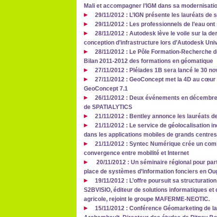
Mali et accompagner l’IGM dans sa modernisati
29/11/2012 : L’IGN présente les lauréats de
29/11/2012 : Les professionnels de l’eau ont 
28/11/2012 : Autodesk lève le voile sur la de
conception d’infrastructure lors d’Autodesk Uni
28/11/2012 : Le Pôle Formation-Recherche de
Bilan 2011-2012 des formations en géomatique
27/11/2012 : Pléiades 1B sera lancé le 30 
27/11/2012 : GeoConcept met la 4D au cœur
GeoConcept 7.1
26/11/2012 : Deux événements en décembre p
de SPATIALYTICS
21/11/2012 : Bentley annonce les lauréats d
21/11/2012 : Le service de géolocalisation in
dans les applications mobiles de grands centr
21/11/2012 : Syntec Numérique crée un comit
convergence entre mobilité et Internet
20/11/2012 : Un séminaire régional pour par
place de systèmes d’information fonciers en Ou
19/11/2012 : L’offre poursuit sa structuration
S2BVISIO, éditeur de solutions informatiques et d
agricole, rejoint le groupe MAFERME-NEOTIC.
15/11/2012 : Conférence Géomarketing de la 