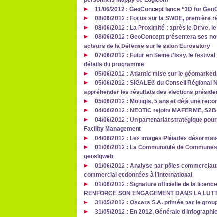
personnels Mappy de Logicom
11/06/2012 : GeoConcept lance “3D for Geo
08/06/2012 : Focus sur la SWDE, première r
08/06/2012 : La Proximité : après le Drive, le
08/06/2012 : GeoConcept présentera ses nou
acteurs de la Défense sur le salon Eurosatory
07/06/2012 : Futur en Seine #Issy, le festiva
détails du programme
05/06/2012 : Atlantic mise sur le géomarketi
05/06/2012 : SIGALE® du Conseil Régional N
appréhender les résultats des élections président
05/06/2012 : Mobigis, 5 ans et déjà une reco
04/06/2012 : NEOTIC rejoint MAFERME, S2B V
04/06/2012 : Un partenariat stratégique pour
Facility Management
04/06/2012 : Les images Pléiades désormais 
01/06/2012 : La Communauté de Communes du
geosigweb
01/06/2012 : Analyse par pôles commerciau
commercial et données à l’international
01/06/2012 : Signature officielle de la lice
RENFORCE SON ENGAGEMENT DANS LA LUTT
31/05/2012 : Oscars S.A. primée par le grou
31/05/2012 : En 2012, Générale d’Infograph