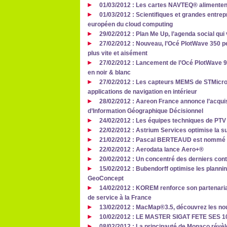
01/03/2012 : Les cartes NAVTEQ® alimentent
01/03/2012 : Scientifiques et grandes entre
européen du cloud computing
29/02/2012 : Plan Me Up, l’agenda social qu
27/02/2012 : Nouveau, l’Océ PlotWave 350 
plus vite et aisément
27/02/2012 : Lancement de l’Océ PlotWave 90
en noir & blanc
27/02/2012 : Les capteurs MEMS de STMicro
applications de navigation en intérieur
28/02/2012 : Aareon France annonce l’acquis
d’Information Géographique Décisionnel
24/02/2012 : Les équipes techniques de PTV
22/02/2012 : Astrium Services optimise la su
21/02/2012 : Pascal BERTEAUD est nommé di
22/02/2012 : Aerodata lance Aero+®
20/02/2012 : Un concentré des derniers cont
15/02/2012 : Bubendorff optimise les planni
GeoConcept
14/02/2012 : KOREM renforce son partenaria
de service à la France
13/02/2012 : MacMap®3.5, découvrez les n
10/02/2012 : LE MASTER SIGAT FETE SES 10
08/02/2012 : La principauté de Monaco révèle