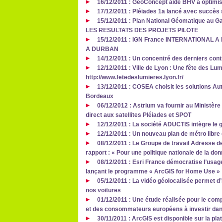
16/12/2011 : GeoConcept aide BHV à optimis
17/12/2011 : Pléiades 1a lancé avec succès 
15/12/2011 : Plan National Géomatique au
LES RESULTATS DES PROJETS PILOTE
15/12/2011 : IGN France INTERNATIONAL 
A DURBAN
14/12/2011 : Un concentré des derniers con
12/12/2011 : Ville de Lyon : Une fête des Lu
http://www.fetedeslumieres.lyon.fr/
13/12/2011 : COSEA choisit les solutions Aut
Bordeaux
06/12/2012 : Astrium va fournir au Ministèr
direct aux satellites Pléiades et SPOT
12/12/2011 : La société ADUCTIS intègre 
12/12/2011 : Un nouveau plan de métro libre 
08/12/2011 : Le Groupe de travail Adresse d
rapport : « Pour une politique nationale de la do
08/12/2011 : Esri France démocratise l’usa
lançant le programme « ArcGIS for Home Use »
05/12/2011 : La vidéo géolocalisée permet d’i
nos voitures
01/12/2011 : Une étude réalisée pour le com
et des consommateurs européens à investir dan
30/11/2011 : ArcGIS est disponible sur la pl