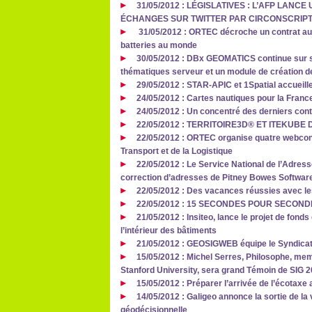
31/05/2012 : LÉGISLATIVES : L’AFP LANC
ÉCHANGES SUR TWITTER PAR CIRCONSCRIPT
31/05/2012 : ORTEC décroche un contrat aup
batteries au monde
30/05/2012 : DBx GEOMATICS continue sur s
thématiques serveur et un module de création de
29/05/2012 : STAR-APIC et 1Spatial accueill
24/05/2012 : Cartes nautiques pour la Franc
24/05/2012 : Un concentré des derniers con
22/05/2012 : TERRITOIRE3D® ET ITEKUB
22/05/2012 : ORTEC organise quatre webcon
Transport et de la Logistique
22/05/2012 : Le Service National de l’Adres
correction d’adresses de Pitney Bowes Softwar
22/05/2012 : Des vacances réussies avec le
22/05/2012 : 15 SECONDES POUR SECOND
21/05/2012 : Insiteo, lance le projet de fond
l’intérieur des bâtiments
21/05/2012 : GEOSIGWEB équipe le Syndicat
15/05/2012 : Michel Serres, Philosophe, me
Stanford University, sera grand Témoin de SIG 
15/05/2012 : Préparer l’arrivée de l’écotax
14/05/2012 : Galigeo annonce la sortie de la 
géodécisionnelle