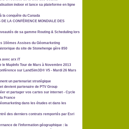
lisation indoor et lance sa plateforme en ligne
 à la conquête du Canada
ORS DE LA CONFÉRENCE MONDIALE DES
uveautés de sa gamme Routing & Scheduling lors
des 10èmes Assises du Géomarketing
historique du site de Stonehenge gère 850
 avec arx iT
se le MapInfo Tour de Mars à Novembre 2013
-Conférence sur LandSim3D® V5 - Mardi 26 Mars
gnent un partenariat stratégique
et devient partenaire de PTV Group
éer et partager vos cartes sur internet - Cycle
 la France
géomarketing dans les études et dans les
entré des derniers contrats remportés par Esri
rnance de l’information géographique : la