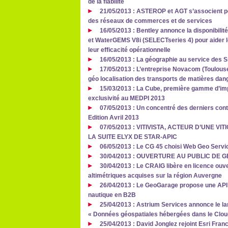
de la fiabilité
21/05/2013 : ASTEROP et AGT s’associent p
des réseaux de commerces et de services
16/05/2013 : Bentley annonce la disponibil
et WaterGEMS V8i (SELECTseries 4) pour aider le
leur efficacité opérationnelle
16/05/2013 : La géographie au service des 
17/05/2013 : L’entreprise Novacom (Toulouse
géo localisation des transports de matières dan
15/03/2013 : La Cube, première gamme d’im
exclusivité au MEDPI 2013
07/05/2013 : Un concentré des derniers contr
Edition Avril 2013
07/05/2013 : VITIVISTA, ACTEUR D’UNE 
LA SUITE ELYX DE STAR-APIC
06/05/2013 : Le CG 45 choisi Web Geo Service
30/04/2013 : OUVERTURE AU PUBLIC DE
30/04/2013 : Le CRAIG libère en licence ou
altimétriques acquises sur la région Auvergne
26/04/2013 : Le GeoGarage propose une API
nautique en B2B
25/04/2013 : Astrium Services annonce le l
« Données géospatiales hébergées dans le Clou
25/04/2013 : David Jonglez rejoint Esri Fran