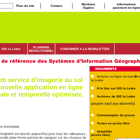
Mentions
Informations
Plan du site
Contact
légales
paiement en ligne
PLANNING
SIG la Lettre
S'ABONNER A LA NEWSLETTER
REDACTIONNEL
Acheter en ligne un num�ro
eb service d’imagerie au sol
la Lettre
nouvelle application en ligne
A la Une sur SIG la Lettre
iale et temporelle optimisée.
Archives de SIG la Lettre
(payant sauf aux abonnés)
Communiqués de presse
Textes en accès libre
on immédiate
Actualités
imajnet® est lancée aujourd’hui pour tous les utilisateurs ;
(accès libre)
 nouvelle plate-forme permet de naviguer sur les réseaux de