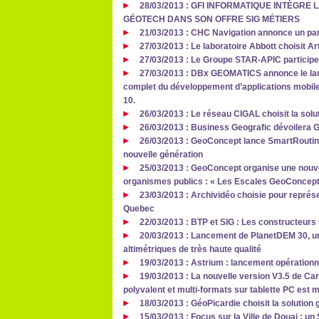
28/03/2013 : GFI INFORMATIQUE INTÈGRE
GÉOTECH DANS SON OFFRE SIG MÉTIERS
21/03/2013 : CHC Navigation annonce un part
27/03/2013 : Le laboratoire Abbott choisit A
27/03/2013 : Le Groupe STAR-APIC participe
27/03/2013 : DBx GEOMATICS annonce le lanc
complet du développement d’applications mobile
10.
26/03/2013 : Le réseau CIGAL choisit la sol
26/03/2013 : Business Geografic dévoilera 
26/03/2013 : GeoConcept lance SmartRouting 
nouvelle génération
25/03/2013 : GeoConcept organise une nouvel
organismes publics : « Les Escales GeoConcept
23/03/2013 : Archividéo choisie pour représe
Quebec
22/03/2013 : BTP et SIG : Les constructeurs s
20/03/2013 : Lancement de PlanetDEM 30, u
altimétriques de très haute qualité
19/03/2013 : Astrium : lancement opérationn
19/03/2013 : La nouvelle version V3.5 de Car
polyvalent et multi-formats sur tablette PC est 
18/03/2013 : GéoPicardie choisit la solution
15/03/2013 : Focus sur la Ville de Douai : un 