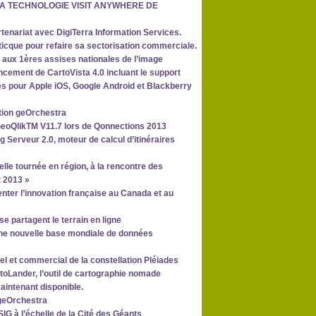
 LA TECHNOLOGIE VISIT ANYWHERE DE
enariat avec DigiTerra Information Services.
rticque pour refaire sa sectorisation commerciale.
 aux 1ères assises nationales de l’image
ement de CartoVista 4.0 incluant le support
s pour Apple iOS, Google Android et Blackberry
ution geOrchestra
GeoQlikTM V11.7 lors de Qonnections 2013
Serveur 2.0, moteur de calcul d’itinéraires
le tournée en région, à la rencontre des
 2013 »
nter l’innovation française au Canada et au
e partagent le terrain en ligne
ne nouvelle base mondiale de données
el et commercial de la constellation Pléiades
toLander, l’outil de cartographie nomade
maintenant disponible.
 geOrchestra
SIG à l’échelle de la Cité des Géants