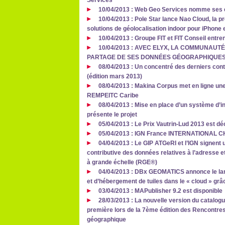
Services
10/04/2013 : Web Geo Services nomme ses 
10/04/2013 : Pole Star lance Nao Cloud, la 
solutions de géolocalisation indoor pour iPhone 
10/04/2013 : Groupe FIT et FIT Conseil entren
10/04/2013 : AVEC ELYX, LA COMMUNAUT
PARTAGE DE SES DONNÉES GÉOGRAPHIQUE
08/04/2013 : Un concentré des derniers cont
(édition mars 2013)
08/04/2013 : Makina Corpus met en ligne une
REMPEITC Caribe
08/04/2013 : Mise en place d’un système d’i
présente le projet
05/04/2013 : Le Prix Vautrin-Lud 2013 est d
05/04/2013 : IGN France INTERNATIONAL
04/04/2013 : Le GIP ATGeRI et l’IGN signent 
contributive des données relatives à l’adresse et
à grande échelle (RGE®)
04/04/2013 : DBx GEOMATICS annonce le lan
et d’hébergement de tuiles dans le « cloud » grâ
03/04/2013 : MAPublisher 9.2 est disponible
28/03/2013 : La nouvelle version du catalog
première lors de la 7ème édition des Rencontre
géographique