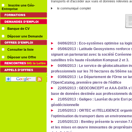
transports et d’accéder aux vues et données relevées ave
Inscrire une Géo-
le communiqué complet
Entreprise
Banque de CV
Déposer une Demande
04/06/2013 : Eco-systèmes optimise sa logi
05/06/2013 : Latitude Geosystems renforce so
Consulter la liste
signant un partenariat avec la société Coréenne S
Déposer une Offre
satellites très haute résolution Kompsat 2 et 3.
04/06/2013 : Le service de géolocalisation in
professionnels sur les 70 hectares du 50ème salo
03/06/2013 : Le Département de l’Orne se la
l’OpenCatalog, première pierre de l’édifice
22/05/2013 : GEOCONCEPT et AAA-DATA s’all
base de données destinée aux professionnels d
21/05/2013 : Galigeo : Lauréat du prix Esri p
géodécisionnelle
21/05/2013 : ORTEC et ITELLIGENCE organise
l’optimisation du transport dans un environnem
21/05/20133 : Bentley présente la version
et les mises en œuvre innovantes de propriétai