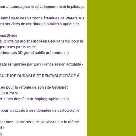
our accompagner le développement et le pilotage
ité immédiate des versions étendues de WaterCAD
s services de distribution publics à optimiser
SmartGrids
), pilote du projet européen GeoTransMD pour la
gereuses par la route
primantes 3D grand public présentée en
ats remportés par Esri France et son actualité -
VITICULTURE DURABLE ET RENTABLE GRÂCE Á
s pour la refonte de son site Géoloiret
 GÉOGUYANE
verte ses données orthophographiques et
 pour un accés à ses données de cartographie
ancement d’une série de webinars sur le thème
d »
ce