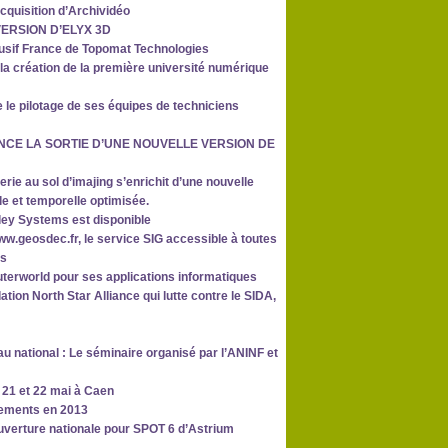
cquisition d’Archividéo
 VERSION D’ELYX 3D
lusif France de Topomat Technologies
 création de la première université numérique
 le pilotage de ses équipes de techniciens
ONCE LA SORTIE D’UNE NOUVELLE VERSION DE
rie au sol d’imajing s’enrichit d’une nouvelle
ale et temporelle optimisée.
ley Systems est disponible
ww.geosdec.fr, le service SIG accessible à toutes
os
rworld pour ses applications informatiques
ation North Star Alliance qui lutte contre le SIDA,
u national : Le séminaire organisé par l’ANINF et
 21 et 22 mai à Caen
utements en 2013
uverture nationale pour SPOT 6 d’Astrium