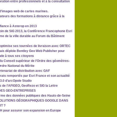
oration entre professionnels et à la consultation
d’images web de cartes marines.
sateurs des formations à distance grâce à la
nfiance à Asterop en 2013
oin de SIG 2013, la Conférence Francophone Esri
ème de la ville durable au Forum du Bâtiment
og optimise ses tournées de livraison avec ORTEC
dais déploie Bentley Geo Web Publisher pour
de à tous ses citoyens
u Conseil supérieur de l’Ordre des géomètres-
Ordre National du Mérite
rtenariat de distribution avec GAF
rats remportés par Esri France et son actualité
 3.0 d’arcOpole Studio
s de l’AFIGEO, GeoRezo et SIG la Lettre
RE DES GEO-ENTREPRISES
forme des données publiques des Hauts-de-Seine
S SOLUTIONS GÉOGRAPHIQUES GOOGLE DANS
RT ?
bH pour assurer son expansion en Europe