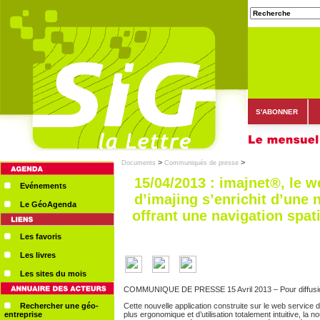
S'ABONNER
>
>
Documents
Communiqués de presse
15/04/2013 : imajnet®, le w
Evénements
d’imajing s’enrichit d’une 
Le GéoAgenda
offrant une navigation spat
Les favoris
Les livres
Les sites du mois
COMMUNIQUE DE PRESSE 15 Avril 2013 – Pour diffusi
Rechercher une géo-
Cette nouvelle application construite sur le web service d’
entreprise
plus ergonomique et d’utilisation totalement intuitive, la