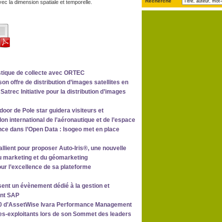
Recherche
c la dimension spatiale et temporelle.
stique de collecte avec ORTEC
n offre de distribution d’images satellites en
atrec Initiative pour la distribution d’images
door de Pole star guidera visiteurs et
n international de l’aéronautique et de l’espace
nce dans l’Open Data : Isogeo met en place
ient pour proposer Auto-Iris®, une nouvelle
u marketing et du géomarketing
our l’excellence de sa plateforme
nt un évènement dédié à la gestion et
ent SAP
 7.0 d’AssetWise Ivara Performance Management
res-exploitants lors de son Sommet des leaders