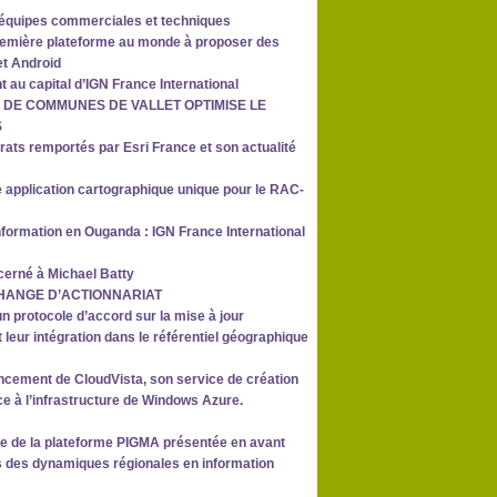
équipes commerciales et techniques
première plateforme au monde à proposer des
et Android
t au capital d’IGN France International
É DE COMMUNES DE VALLET OPTIMISE LE
S
rats remportés par Esri France et son actualité
 application cartographique unique pour le RAC-
nformation en Ouganda : IGN France International
écerné à Michael Batty
 CHANGE D’ACTIONNARIAT
un protocole d’accord sur la mise à jour
 leur intégration dans le référentiel géographique
cement de CloudVista, son service de création
ce à l’infrastructure de Windows Azure.
ue de la plateforme PIGMA présentée en avant
s des dynamiques régionales en information