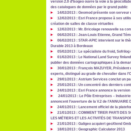
version 2.0 d’Isogeo ouvre la voie à la géocollab
des catalogues de données par le grand public
14/02/2013 : Geomod présente son serveur 
12/02/2013 : Esri France propose à ses utili
création de salles de classe virtuelles
12/02/2013 : Mr. Bricolage renouvelle sa co
06/02/2013 : Jean-Louis Etienne, Grand Tém
06/02/2013 : STAR-APIC intervient sur le th
Durable 2013 à Bordeaux
05/02/2013 : Le spécialiste du froid, Sofril
01/02/2013 : Le National Land Survey finlan
publier des données cartographiques à la deman
30/01/2013 : François MAZUYER, Président d
experts, distingué au grade de chevalier dans l’
29/01/2013 : Astrium Services conclut un pa
25/01/2013 : Un concentré des derniers cont
24/01/2013 : Esri France annonce la version
24/01/2013 : Le Pôle Entreprises – Industrie
annoncent l’ouverture de la V.2 de l’ANNUAI
24/01/2013 : Lancement officiel de la plate
21/01/2013 : COMMENT TIRER PARTI DE
LES MÉTIERS ET LES ACTIVITÉS DE TRANSPO
21/01/2013 : Galigeo acquiert geoXtend Gm
18/01/2013 : Geographic Calculator 2013