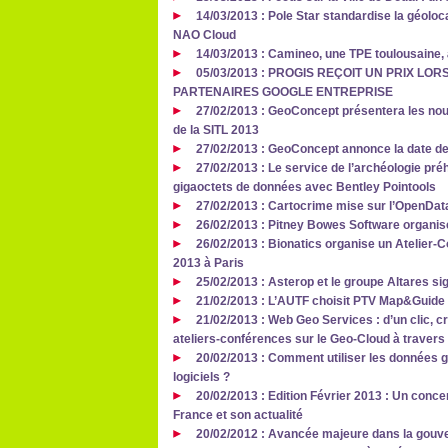
14/03/2013 : Pole Star standardise la géoloca
NAO Cloud
14/03/2013 : Camineo, une TPE toulousaine,
05/03/2013 : PROGIS REÇOIT UN PRIX L
PARTENAIRES GOOGLE ENTREPRISE
27/02/2013 : GeoConcept présentera les no
de la SITL 2013
27/02/2013 : GeoConcept annonce la date 
27/02/2013 : Le service de l’archéologie pré
gigaoctets de données avec Bentley Pointools
27/02/2013 : Cartocrime mise sur l’OpenData
26/02/2013 : Pitney Bowes Software organi
26/02/2013 : Bionatics organise un Atelier
2013 à Paris
25/02/2013 : Asterop et le groupe Altares si
21/02/2013 : L’AUTF choisit PTV Map&Guide 
21/02/2013 : Web Geo Services : d’un clic, cr
ateliers-conférences sur le Geo-Cloud à travers
20/02/2013 : Comment utiliser les données 
logiciels ?
20/02/2013 : Edition Février 2013 : Un conc
France et son actualité
20/02/2012 : Avancée majeure dans la gouve