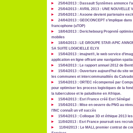
25/04/2013 : Dassault Systèmes annonce l’a
25/04/2013 : AVRIL 2013 : UNE NOUVELLE
25/04/2013 : Axoone devient partenaire exc
24/04/2013 : GEOCONCEPT s’implique dans la
francophone (uTOP)
18/04/2013 : Derichebourg Propreté optimise
mobiles
18/04/2013 : LE GROUPE STAR-APIC ANN
SA SUITE LOGICIELLE ELYX
15/04/2013 : imajnet®, le web service d’image
application en ligne offrant une navigation spati
15/04/2013 : Le rapport annuel 2012 de Bent
15/04/2013 : Ouverture aujourd’hui du site w
les communes et intercommunalités du Calvad
15/04/2013 : ORTEC récompensé par Compute
pour optimiser les process logistiques de la fond
la tuberculose et le paludisme en Afrique.
15/04/2013 : Esri France créé Esri Sénégal
15/04/2013 : Mise en oeuvre du PNG au nivea
l’INC connaît un vif succès
15/04/2013 : Colloque 3D et éthique 2013 les
11/04/2013 : Esri France poursuit ses recr
11/04/2013 : Le MALI, premier contrat de co