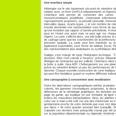
Une interface simple
Hébergée sur le site hautement sécurisé du ministère de
relation avec un fond GeoFLA (départements et régions) 
L’interface web permet de construire des cartes
monochromatiques prédéfinies. L’Internaute sélectionne 
regroupements proposés), sa période (annuelle, mensuelle
intervalles égaux, écarts-types...) et son nombre de cla
ensuite demander une représentation sous forme de taux (
qu’une évolution par rapport à l’année précédente. Il choisit 
peut en choisir une autre mais ne peut agir sur chaq
région). La carte s’affiche alors, une info bulle précise la
de cadrage (ainsi que les coordonnées de la préfecture
précision spatiale. La carte peut être imprimée ou 
également exportables sous forme de tableau Excel. Pas
des représentations plus analytiques ou synthétiques dire
Galigeo s’est chargé de toute l’intégration technique.
"C
données. Rien n’est calculé à l’avance"
précise Sébastien
Webigeo de l’entreprise qui est sollicité. L’interface clie
la boîte à outils Java ADF. L’hébergement sur une plat
précis du ministère limitent un peu les performances de l’a
absente. Chaque nouvelle construction de carte implique d
qui peut être fastidieux quand on explore différents indica
Une cartographie à consommer avec modération
Outre les aberrations cartographiques parfois produites
colorés, les gammes chromatiques proposées, le décou
défenseurs de la sémiologie graphique), les données pr
page de garde, qui explique en une trentaine de ligne 
évitera les mauvaises interprétations. Ainsi, les plaintes
votre sac à main a été volé sur une aire d’autoroute en r
gendarmerie proche de votre domicile que vous irez dépose
aux biens » de votre quartier pourtant bien tranquille. 
(rajoutée ces derniers mois puisqu’elle n’avait pas été p
sur la population départementale ou régionale résidente c