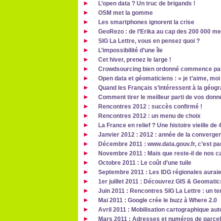
L’open data ? Un truc de brigands !
OSM met la gomme
Les smartphones ignorent la crise
GeoRezo : de l’Erika au cap des 200 000 m
SIG La Lettre, vous en pensez quoi ?
L’impossibilité d’une île
Cet hiver, prenez le large !
Crowdsourcing bien ordonné commence pa
Open data et géomaticiens : « je t’aime, moi
Quand les Français s’intéressent à la géogr
Comment tirer le meilleur parti de vos don
Rencontres 2012 : succès confirmé !
Rencontres 2012 : un menu de choix
La France en relief ? Une histoire vieille de 
Janvier 2012 : 2012 : année de la convergen
Décembre 2011 : www.data.gouv.fr, c’est par
Novembre 2011 : Mais que reste-il de nos 
Octobre 2011 : Le coût d’une tuile
Septembre 2011 : Les IDG régionales auraien
1er juillet 2011 : Découvrez GIS & Geomatics
Juin 2011 : Rencontres SIG La Lettre : un t
Mai 2011 : Google crée le buzz à Where 2.0
Avril 2011 : Mobilisation cartographique au
Mars 2011 : Adresses et numéros de parcelle