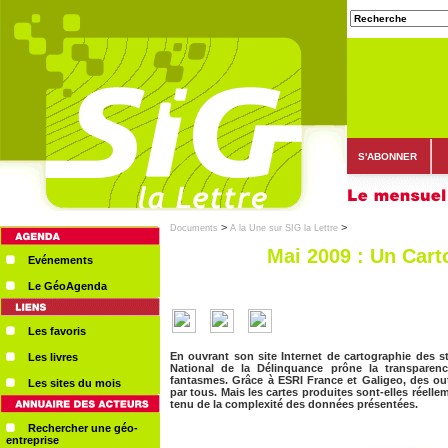
S'ABONNER
>
>
Documents
A la Une sur SIG la Lettre
Mai 2009 : Un Cart
Evénements
Le GéoAgenda
Les favoris
En ouvrant son site Internet de cartographie des sta
Les livres
National de la Délinquance prône la transpare
fantasmes. Grâce à ESRI France et Galigeo, des out
Les sites du mois
par tous. Mais les cartes produites sont-elles réel
tenu de la complexité des données présentées.
Rechercher une géo-
entreprise