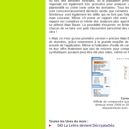
ou lors des périodes estivales, où la population prése
régionale est également très grossière pour analyser u
plainte/délit ou crime varie selon les domaines. Tous l
sont consciencieusement déclarés tandis que certaines
Nombreux sont également les délits qui ne font pas l’obj
main courante. Même s’il existe un rapport réel entre st
rapport est complexe et mérite des analyses plus appro
se défend Alain Bauer. La possibilité d’exporter en fich
chacun de se faire son petit classement personnel des 
clics !
« Mais ce n’est qu’une première version »
précise Alain B
de données, grâce notamment à la grande enquête de vi
actuels de l’application. Même si l’utilisation d’outils de c
ne leur offre finalement que peu de moyens pour compre
synthétiques auraient peut-être été plus utiles, même en 
Carto
Difficile de comprendre que
diminué entre 2008 et 200
départements avec c
Toutes les Unes du mois :
SIG La Lettre devient DécryptaGéo