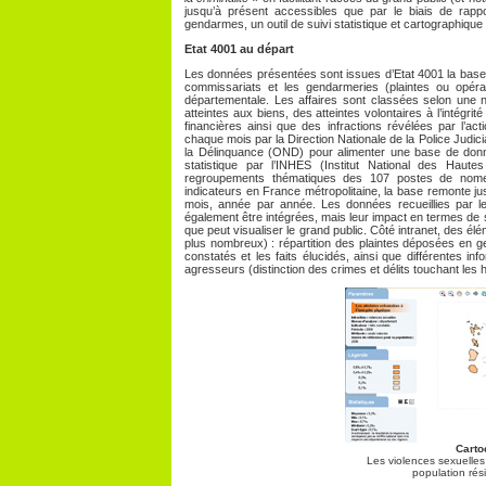
jusqu’à présent accessibles que par le biais de rappor
gendarmes, un outil de suivi statistique et cartographique d
Etat 4001 au départ
Les données présentées sont issues d’Etat 4001 la base q
commissariats et les gendarmeries (plaintes ou opérat
départementale. Les affaires sont classées selon une
atteintes aux biens, des atteintes volontaires à l’intégr
financières ainsi que des infractions révélées par l’ac
chaque mois par la Direction Nationale de la Police Judici
la Délinquance (OND) pour alimenter une base de donn
statistique par l’INHES (Institut National des Haute
regroupements thématiques des 107 postes de nomenc
indicateurs en France métropolitaine, la base remonte ju
mois, année par année. Les données recueillies par le
également être intégrées, mais leur impact en termes de s
que peut visualiser le grand public. Côté intranet, des é
plus nombreux) : répartition des plaintes déposées en ge
constatés et les faits élucidés, ainsi que différentes in
agresseurs (distinction des crimes et délits touchant le
Carto
Les violences sexuelles
population rés