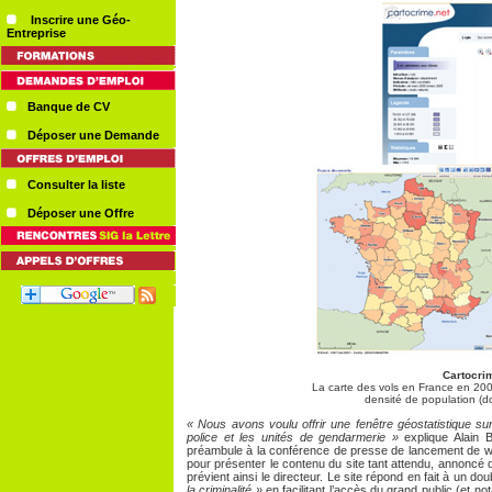
Inscrire une Géo-
Entreprise
Banque de CV
Déposer une Demande
Consulter la liste
Déposer une Offre
Cartocri
La carte des vols en France en 2008
densité de population (d
« Nous avons voulu offrir une fenêtre géostatistique sur
police et les unités de gendarmerie »
explique Alain B
préambule à la conférence de presse de lancement de www
pour présenter le contenu du site tant attendu, annoncé 
prévient ainsi le directeur. Le site répond en fait à un doub
la criminalité »
en facilitant l’accès du grand public (et not