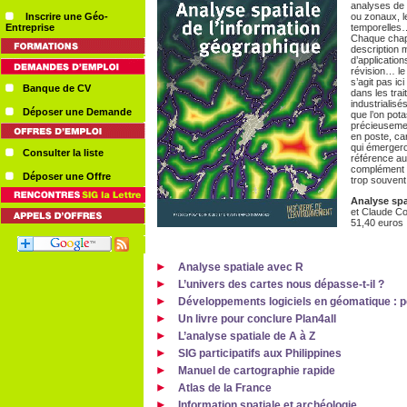
analyses de 
Inscrire une Géo-
ou zonaux, le
Entreprise
temporelles…
Chaque chapi
description 
d’applicatio
révision… le t
s’agit pas ic
Banque de CV
dans les tra
industrialis
Déposer une Demande
que l’on pot
précieusemen
en poste, ca
qui émergeron
Consulter la liste
référence aux
complément p
Déposer une Offre
trop souvent
Analyse spa
et Claude Co
51,40 euros
Analyse spatiale avec R
L’univers des cartes nous dépasse-t-il ?
Développements logiciels en géomatique : po
Un livre pour conclure Plan4all
L’analyse spatiale de A à Z
SIG participatifs aux Philippines
Manuel de cartographie rapide
Atlas de la France
Information spatiale et archéologie