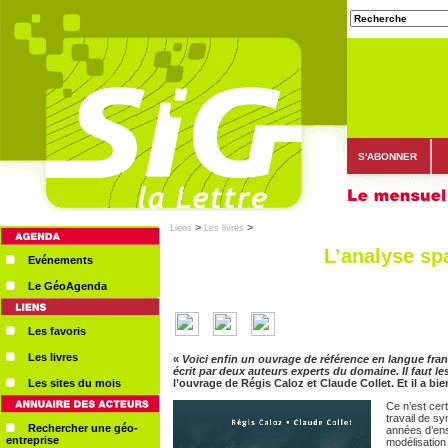
S'ABONNER
>
>
Liens
Les livres
L’analyse spa
Evénements
Le GéoAgenda
Les favoris
Les livres
«
Voici enfin un ouvrage de référence en langue franç
écrit par deux auteurs experts du domaine. Il faut les
Les sites du mois
l’ouvrage de Régis Caloz et Claude Collet. Et il a bi
Ce n’est cert
travail de sy
Rechercher une géo-
années d’ens
entreprise
modélisation 