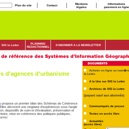
Mentions
Informations
Plan du site
Contact
légales
paiement en ligne
PLANNING
SIG la Lettre
S'ABONNER A LA NEWSLETTER
REDACTIONNEL
Acheter en ligne un num�ro
es d’agences d’urbanisme
la Lettre
A la Une sur SIG la Lettre
Archives de SIG la Lettre
(payant sauf aux abonnés)
u
propose un premier bilan des Schémas de Cohérence
Communiqués de presse
Elles décrivent une vingtaine d’expériences sous l’angle
n, dispositifs de suivi et d’évaluation, préservation et
Textes en accès libre
itoire, mise en cohérence des politiques publiques,
euros)
Actualités
(accès libre)