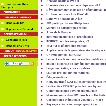
Analyse spatiale avec R
Inscrire une Géo-
L’univers des cartes nous dépasse-t-il ?
Entreprise
Développements logiciels en géomatique : po
Un livre pour conclure Plan4all
L’analyse spatiale de A à Z
Banque de CV
SIG participatifs aux Philippines
Manuel de cartographie rapide
Déposer une Demande
Atlas de la France
Information spatiale et archéologie
Consulter la liste
INSPIRE pour les néophytes, V3
Tout sur la géographie fractale
Déposer une Offre
Applications de la géométrie stochastique à
Un livre complet sur OSM
Le point sur la recherche sur les mobilités 
Images et cartes de l’aménagement du territ
Le géomarketing et ses modèles
Laurini, professeur international
Édugeo en livre
Nouveau traité IGAT sur la simulation des
La directive INSPIRE pour les néophytes
Comment je suis devenu géomaticien
Mise en œuvre d’un SIG dans les collectivités
Cartographie thématique volumes 3, 4 et 5
Paysage et information géographique