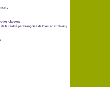
anisme
 et des citoyens
 de la réalité par Françoise de Blomac et Thierry
s