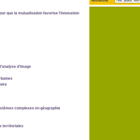
Recherche
ur que la mutualisation favorise l’innovation
 l’analyse d’image
urbaines
oire
 systèmes complexes en géographie
 territoriales