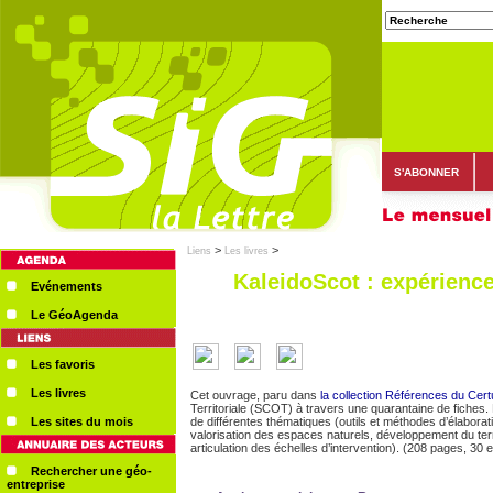
S'ABONNER
>
>
Liens
Les livres
KaleidoScot : expérienc
Evénements
Le GéoAgenda
Les favoris
Les livres
Cet ouvrage, paru dans
la collection Références du Cert
Territoriale (SCOT) à travers une quarantaine de fiches. 
Les sites du mois
de différentes thématiques (outils et méthodes d’élaboratio
valorisation des espaces naturels, développement du terr
articulation des échelles d’intervention). (208 pages, 30 
Rechercher une géo-
entreprise